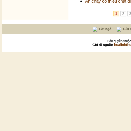
Ăn chay có thiếu chất 
1
2
Lời ngỏ
Gửi b
Bản quyền thuộc
hoalinhth
Ghi rõ nguồn