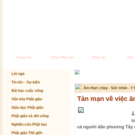
Trang chủ
Nhạc Phật giáo
Pháp âm
Thơ 
Lời ngỏ
Tin tức - Sự kiện
Ẩm thực chay - Sức khỏe - Y 
Bài học cuộc sống
Tản mạn về việc ă
Văn hóa Phật giáo
Giáo dục Phật giáo
Ă
Phật giáo và đời sống
t
Nghiên cứu Phật học
cả người dân phương Tây c
Phật giáo Thế giới