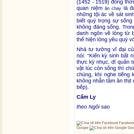
(1452 - 1519) đồng thời 
quan niệm
là đ
ăn chay
những tội ác về sát si
biết quý trọng sự sống
không đáng sống. Tron
danh ngôn về lòng từ 
thể hiện lòng yêu quý vớ
Nhà tư tưởng vĩ đại c
nói: “Kiến kỳ sinh bất 
thực kỳ nhục, dĩ quân t
vật lúc còn sống thì c
chúng, khi nghe tiếng 
không nhẫn tâm ăn thịt 
bếp).
Cẩm Ly
theo Ngôi sao
Faceboo
Google
Goo