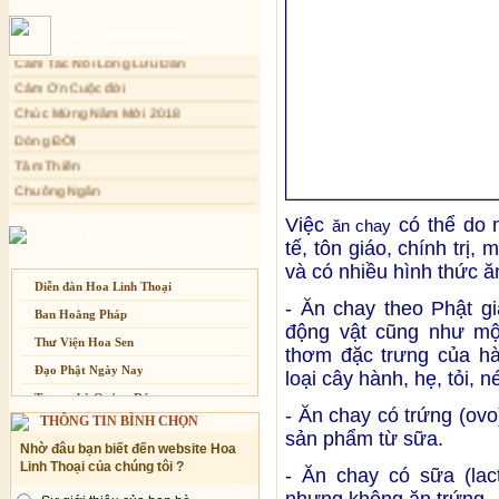
Sự thương-ghét của con người
Xuân Thi
Thơ - Văn mới cập nhật
Mối lo của con người
Cảm Tác Nỗi Lòng Lưu Dân
Cảm Ơn Cuộc đời
Cải đạo: Nguyên nhân & giải pháp
Chúc Mừng Năm Mới 2018
Nỗi lòng của các bệnh nhân nghèo
Dòng ĐỜI
An Giang: Tịnh thất Quy Nguyên
phát quà từ thiện tại xã Cư Yang
Tâm Thiền
Tịnh xá Ngọc Đăng khai giảng Thiền
Chuông Ngân
dành cho Người bận rộn
Kính mừng Phật Đản
Việc
có thể do 
ăn chay
Anh không chết đâu em
Liên kết website
tế, tôn giáo, chính trị,
Kiếp này
và có nhiều hình thức ă
Diễn đàn Hoa Linh Thoại
- Ăn chay theo Phật g
Ban Hoằng Pháp
động vật cũng như một
Thư Viện Hoa Sen
thơm đặc trưng của hà
Đạo Phật Ngày Nay
loại cây hành, hẹ, tỏi, 
Trang nhà Quảng Đức
- Ăn chay có trứng (ov
THÔNG TIN BÌNH CHỌN
Báo Giác Ngộ
sản phẩm từ sữa.
Nhờ đâu bạn biết đến website Hoa
Vesak 2014
Linh Thoại của chúng tôi ?
- Ăn chay có sữa (lac
nhưng không ăn trứng.