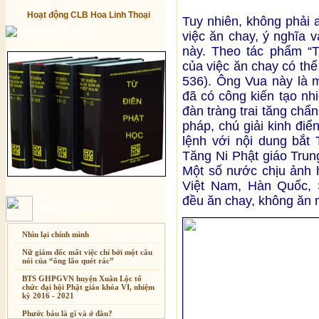
Hoạt động CLB Hoa Linh Thoại
Tuy nhiên, không phải 
Từ điển Phật học
việc ăn chay, ý nghĩa v
này. Theo tác phẩm “T
của việc ăn chay có th
536). Ông Vua này là m
đã có công kiến tạo nh
đàn tràng trai tăng chẩn
pháp, chú giải kinh đi
lệnh với nội dung bắt 
Tăng Ni Phật giáo Trun
Một số nước chịu ảnh 
Việt Nam, Hàn Quốc, 
đều ăn chay, không ăn 
Bài mới cập nhật
Nhìn lại chính mình
Nữ giám đốc mất việc chỉ bởi một câu
nói của “ông lão quét rác”
BTS GHPGVN huyện Xuân Lộc tổ
chức đại hội Phật giáo khóa VI, nhiệm
kỳ 2016 - 2021
Phước báu là gì và ở đâu?