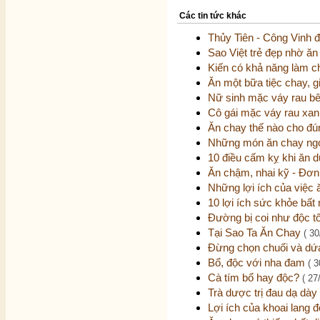
Các tin tức khác
Thủy Tiên - Công Vinh đ
Sao Việt trẻ đẹp nhờ ă
Kiến có khả năng làm c
Ăn một bữa tiệc chay, 
Nữ sinh mặc váy rau b
Cô gái mặc váy rau xan
Ăn chay thế nào cho đ
Những món ăn chay ngo
10 điều cấm kỵ khi ăn 
Ăn chậm, nhai kỹ - Đơn
Những lợi ích của việc
10 lợi ích sức khỏe bất 
Đường bị coi như độc t
Tại Sao Ta Ăn Chay
( 30
Đừng chọn chuối và dứ
Bổ, độc với nha đam
( 3
Cà tím bổ hay độc?
( 27
Trà dược trị đau dạ dày
Lợi ích của khoai lang 