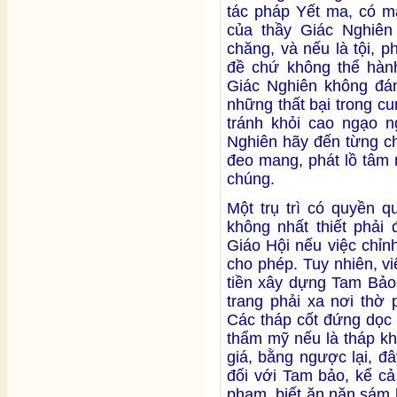
tác pháp Yết ma, có mặ
của thầy Giác Nghiên
chăng, và nếu là tội, 
đề chứ không thể hàn
Giác Nghiên không đáng
những thất bại trong cu
tránh khỏi cao ngạo 
Nghiên hãy đến từng c
đeo mang, phát lồ tâm 
chúng.
Một trụ trì có quyền q
không nhất thiết phải
Giáo Hội nếu việc chỉn
cho phép. Tuy nhiên, v
tiền xây dựng Tam Bảo 
trang phải xa nơi thờ 
Các tháp cốt đứng dọc 
thẩm mỹ nếu là tháp kh
giá, bằng ngược lại, đâ
đối với Tam bảo, kể cả 
phạm, biết ăn năn sám 