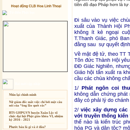
tiền đồ đạo Pháp hơn là tự á
Hoạt động CLB Hoa Linh Thoại
Từ điển Phật học
Đi sâu vào vụ việc chù
xuất của Thành Hội P
không ít kẻ ngoại cu
T.Thanh Giác, phó Ban
đằng sau sự quyết định
Về mặt đệ tử, theo TT
Tôn đức Thành Hội yêu
ĐĐ Giác Nghiên, nhưng
Giáo hội tẩn xuất ra k
cầu các chùa không ch
Bài mới cập nhật
1/
Phát ngôn coi th
không dẫn chứng phát 
Nhìn lại chính mình
đây có phải lý do chánh 
Nữ giám đốc mất việc chỉ bởi một câu
nói của “ông lão quét rác”
2/
việc xây dựng các
BTS GHPGVN huyện Xuân Lộc tổ
với truyền thống kiến 
chức đại hội Phật giáo khóa VI, nhiệm
kỳ 2016 - 2021
thế nào là kiến trúc 
Phước báu là gì và ở đâu?
hóa PG và dân tộc? một