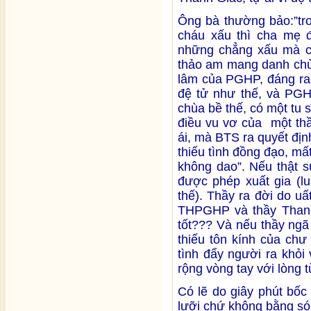
Ông bà thường bảo:”tr
cháu xấu thì cha mẹ 
những chẳng xấu mà còn
thảo am mang danh chùa
lâm của PGHP, đáng ra
đệ tử như thế, và PGH
chùa bề thế, có một tu s
điều vu vơ của một thầy
ái, mà BTS ra quyết đị
thiếu tình đồng đạo, mấ
không dao”. Nếu thật s
được phép xuất gia (l
thế). Thầy ra đời do u
THPGHP và thầy Thanh 
tốt??? Và nếu thầy ngã
thiếu tôn kính của ch
tình đẩy người ra khỏi
rộng vòng tay với lòng t
Có lẽ do giây phút bốc
lưỡi chứ không bằng s