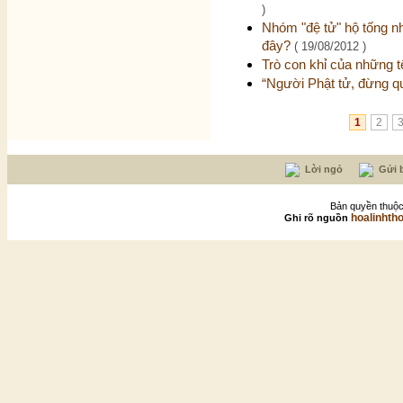
)
Nhóm "đệ tử" hộ tống nh
đây?
( 19/08/2012 )
Trò con khỉ của những 
“Người Phật tử, đừng q
1
2
Lời ngỏ
Gửi b
Bản quyền thuộc
hoalinhth
Ghi rõ nguồn