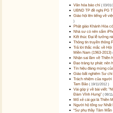
Văn hóa báo chí
( 03/01/
UBND TP đề nghị PG TP
Giáo hội lên tiếng về v
)
Phật giáo Khánh Hòa c
Nhà sư có nên sắm iPho
Kết thúc Đại lễ tưởng 
Thông tin truyền thông 
Trả lời thắc mắc về Hội
Miền Nam (1963-2013)
Nhận sai lầm về Thiền h
Đạo tràng tự phát: nên
Tín hiệu đáng mừng của 
Giáo bất nghiêm Sư ch
Trách nhiệm của người 
Tam Bảo
( 19/11/2012 )
Vài góp ý về bài viết: 
Đàm Vĩnh Hưng"
( 08/11
Mổ xẻ cái gọi là Thiền 
Người hộ tống sư Nhất b
“Sư phụ thầy Tâm Mẫn c