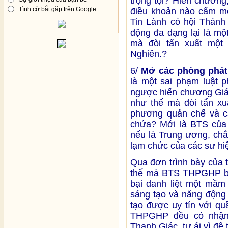
trọng tội? Hiến chương
Tình cờ bắt gặp trên Google
điều khoản nào cấm mở
Tin Lành có hội Thánh 
động đa dạng lại là mộ
mà đòi tẩn xuất một 
Nghiên.?
6/
Mở các phòng phát
là một sai phạm luật 
ngược hiến chương Giá
như thế mà đòi tẩn xu
phương quản chế và c
chứa? Mới là BTS của 
nếu là Trung ương, chắ
lạm chức của các sư hi
Qua đơn trình bày của 
thế mà BTS THPGHP biến
bại danh liệt một mầm 
sáng tạo và năng động
tạo được uy tín với q
THPGHP đều có nhận 
Thanh Giác, tự ái vì đệ 