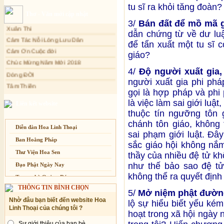
tu sĩ ra khỏi tăng đoàn?
Sự thương-ghét của con người
Thơ - Văn mới cập nhật
Mối lo của con người
Xuân Thi
3/
Bán đất để mồ mã g
Cảm Tác Nỗi Lòng Lưu Dân
Cải đạo: Nguyên nhân & giải pháp
dẫn chứng từ về dư luậ
để tẩn xuất một tu sĩ c
Cảm Ơn Cuộc đời
Nỗi lòng của các bệnh nhân nghèo
giáo?
Chúc Mừng Năm Mới 2018
An Giang: Tịnh thất Quy Nguyên
phát quà từ thiện tại xã Cư Yang
Dòng ĐỜI
4/
Độ người xuất gia, 
Tịnh xá Ngọc Đăng khai giảng Thiền
Tâm Thiền
người xuất gia phi ph
dành cho Người bận rộn
Chuông Ngân
gọi là hợp pháp và phi
Kính mừng Phật Đản
là việc làm sai giới luật
Liên kết website
thuộc tín ngưỡng tôn 
Anh không chết đâu em
chánh tôn giáo, không
Kiếp này
Diễn đàn Hoa Linh Thoại
sai phạm giới luật. Đâ
Ban Hoằng Pháp
sắc giáo hội không nắm
Thư Viện Hoa Sen
thầy của nhiều đệ tử kh
như thế bảo sao đệ tử
Đạo Phật Ngày Nay
không thể ra quyết định
Trang nhà Quảng Đức
THÔNG TIN BÌNH CHỌN
Báo Giác Ngộ
5/
Mở niệm phật đường
Nhờ đâu bạn biết đến website Hoa
lộ sự hiểu biết yếu kém
Vesak 2014
Linh Thoại của chúng tôi ?
hoạt trong xã hội ngày 
Sự giới thiệu của bạn bè