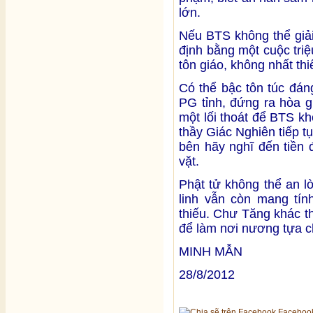
lớn.
Nếu BTS không thể giả
định bằng một cuộc triệ
tôn giáo, không nhất thi
Có thể bậc tôn túc đán
PG tỉnh, đứng ra hòa g
một lối thoát để BTS kh
thầy Giác Nghiên tiếp t
bên hãy nghĩ đến tiền 
vặt.
Phật tử không thể an l
linh vẫn còn mang tín
thiếu. Chư Tăng khác th
để làm nơi nương tựa ch
MINH MẪN
28/8/2012
Faceboo