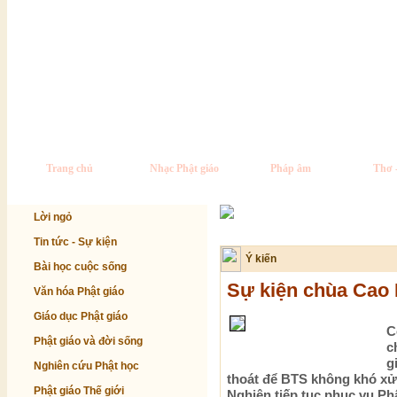
Trang chủ
Nhạc Phật giáo
Pháp âm
Thơ 
Lời ngỏ
Tin tức - Sự kiện
Ý kiến
Bài học cuộc sống
Sự kiện chùa Cao 
Văn hóa Phật giáo
Giáo dục Phật giáo
C
Phật giáo và đời sống
c
g
Nghiên cứu Phật học
thoát để BTS không khó xử,
Phật giáo Thế giới
Nghiên tiếp tục phục vụ Ph