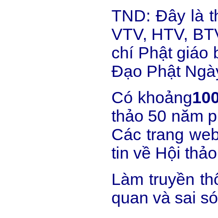
TND: Đây là t
VTV, HTV, BTV
chí Phật giáo
Đạo Phật Ngày 
Có khoảng
10
thảo 50 năm ph
Các trang web
tin về Hội thảo
Làm truyền thô
quan và sai só