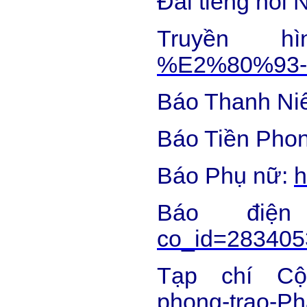
Đài tiếng nói
Truyền 
%E2%80%93-2
Báo Thanh Ni
Báo Tiền Pho
Báo Phụ nữ:
h
Báo điệ
co_id=28340
Tạp chí C
phong-trao-Ph