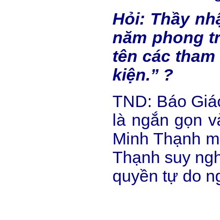
Hỏi: Thầy nh
năm phong trà
tên các tham 
kiện.” ?
TND: Báo Giác
là ngắn gọn v
Minh Thạnh mớ
Thạnh suy nghĩ 
quyền tự do ng