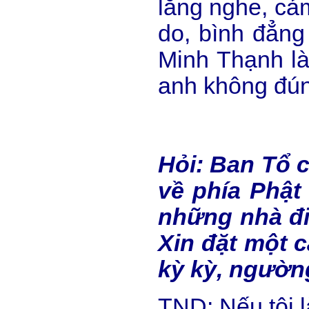
lắng nghe, cả
do, bình đẳng
Minh Thạnh là
anh không đún
Hỏi: Ban Tổ c
về phía Phật
những nhà điề
Xin đặt một c
kỳ kỳ, ngườn
TND: Nếu tôi 