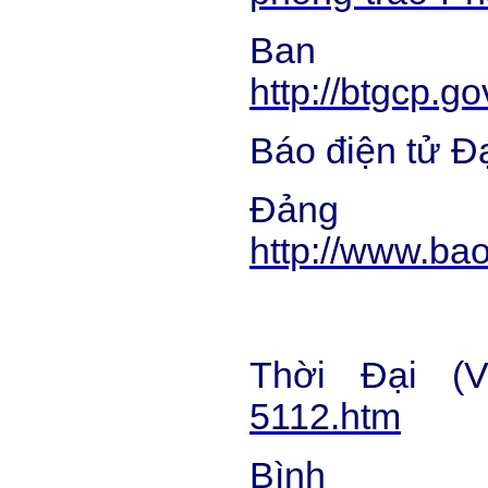
Ba
http://btgcp.
Báo điện tử Đ
Đả
http://www.b
Thời Đại (V
5112.htm
B