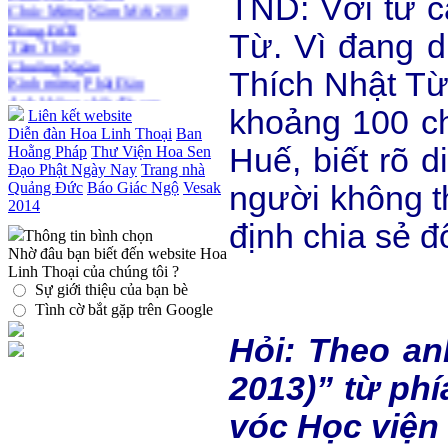
TND: Với tư c
Thiền dành cho Người bận rộn
Dòng ĐỜI
Tâm Thiền
Từ. Vì đang d
Chuông Ngân
Kính mừng Phật Đản
Thích Nhật Từ
Anh không chết đâu em
Kiếp này
khoảng 100 ch
Liên kết website
Diễn đàn Hoa Linh Thoại
Ban
Huế, biết rõ d
Hoằng Pháp
Thư Viện Hoa Sen
Đạo Phật Ngày Nay
Trang nhà
Quảng Đức
Báo Giác Ngộ
Vesak
người không t
2014
định chia sẻ đ
Thông tin bình chọn
Nhờ đâu bạn biết đến website Hoa
Linh Thoại của chúng tôi ?
Sự giới thiệu của bạn bè
Tình cờ bắt gặp trên Google
Hỏi: Theo an
2013)” từ ph
vóc Học viện