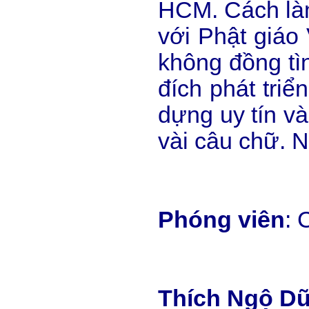
HCM. Cách làm 
với Phật giáo
không đồng tì
đích phát triể
dựng uy tín và
vài câu chữ. N
Phóng viên
: 
Thích Ngộ D