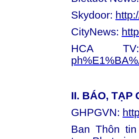
Skydoor:
http
CityNews:
htt
HCA 
ph%E1%BA%A
II. BÁO, TẠP
GHPGVN:
htt
Ban Thôn ti