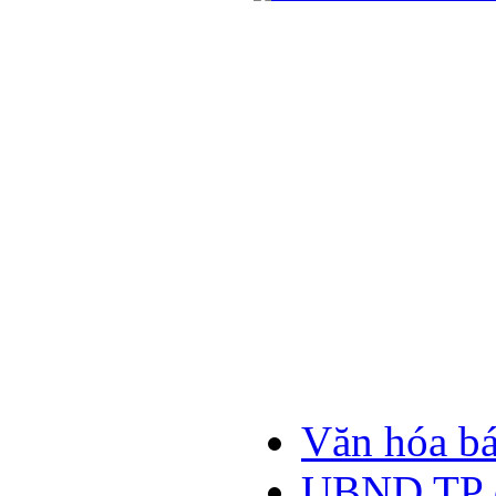
Văn hóa b
UBND TP đ