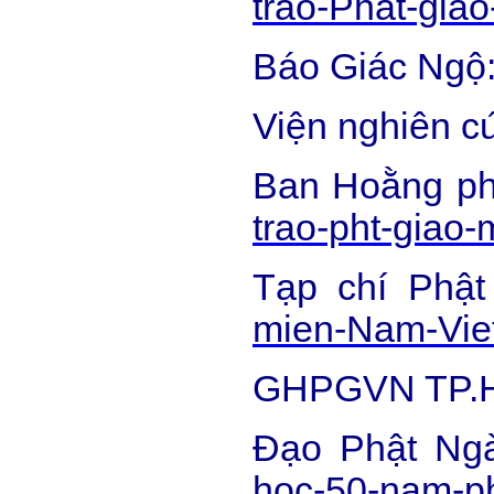
trao-Phat-gia
Báo Giác Ngộ
Viện nghiên c
Ban Hoằng p
trao-pht-giao
Tạp chí Phật
mien-Nam-Vie
GHPGVN TP.
Đạo Phật Ng
hoc-50-nam-ph