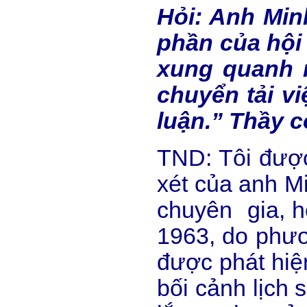
Hỏi: Anh Minh
phần của hội 
xung quanh n
chuyển tải vi
luận.” Thầy c
TND: Tôi được
xét của anh Mi
chuyên gia, h
1963, do phươ
được phát hiện
bối cảnh lịch 