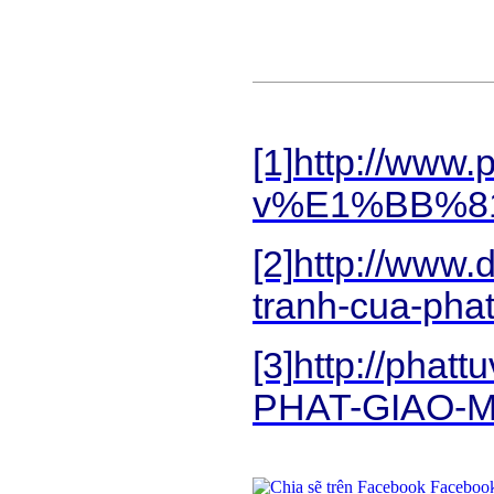
[1]
http://ww
v%E1%BB%81
[2]
http://www.
tranh-cua-pha
[3]
http://pha
PHAT-GIAO-M
Faceboo