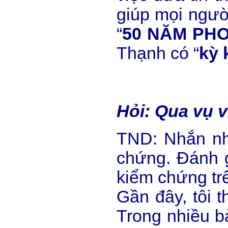
giúp mọi người
“
50 NĂM PHO
Thạnh có “
kỳ 
Hỏi: Qua vụ v
TND: Nhắn nhủ
chứng. Đánh g
kiểm chứng trê
Gần đây, tôi 
Trong nhiều b