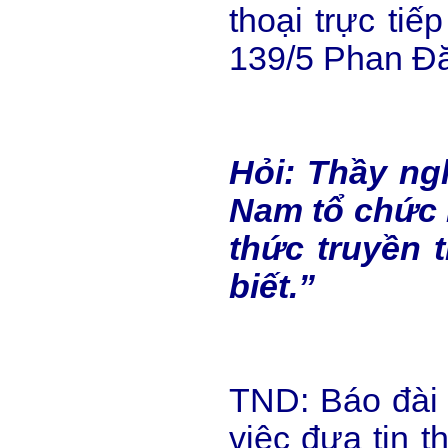
thoại trực ti
139/5 Phan Đă
Hỏi: Thầy ng
Nam tổ chức 
thức truyền 
biết.”
TND: Báo đài 
việc đưa tin 