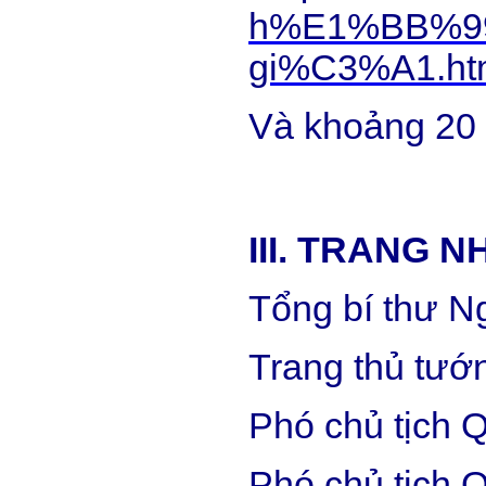
h%E1%BB%99
gi%C3%A1.ht
Và khoảng 20 
III. TRANG 
Tổng bí thư N
Trang thủ tư
Phó chủ tịch 
Phó chủ tịch 