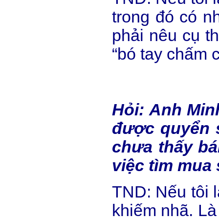
trong đó có n
phải nêu cụ th
“bó tay chấm 
Hỏi: Anh Minh
được quyển s
chưa thấy bá
việc tìm mua
TND: Nếu tôi l
khiếm nhã. Là 