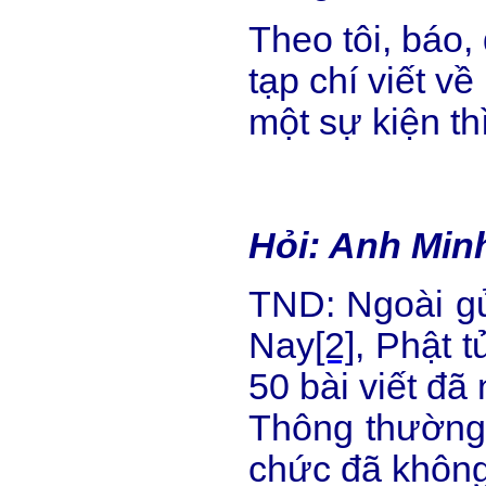
Theo tôi, báo,
tạp chí viết v
một sự kiện th
Hỏi: Anh Min
TND: Ngoài gử
Nay
[2]
, Phật 
50 bài viết đã
Thông thường 
chức đã không