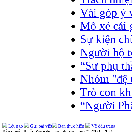
Vài góp ý 
Mổ xẻ cái 
Sự kiện ch
Người hộ t
“Sư phụ th
Nhóm "đệ t
Trò con kh
“Người Phậ
Lời ngỏ
Gửi bài viết
Ban thực hiện
Về đầu trang
Bản quyền thuộc Website Hoalinhthoai.com © 2008 - 2026