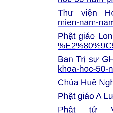
Thư viện 
mien-nam-nam
Phật giáo Lo
%E2%80%9C50
Ban Trị sự 
khoa-hoc-50-
Chùa Huê Ng
Phật giáo A L
Phật tử 