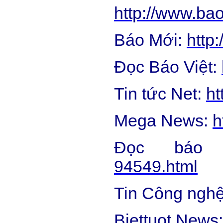
http://www.b
Báo Mới:
http
Đọc Báo Việt:
Tin tức Net:
ht
Mega News:
h
Đọc báo
94549.html
Tin Công ngh
Biettuot News