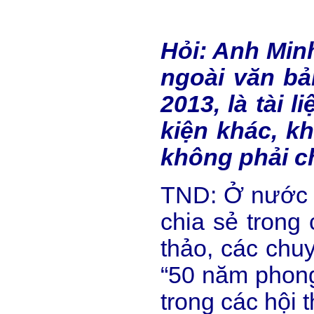
Hỏi: Anh Minh
ngoài văn bả
2013, là tài 
kiện khác, k
không phải ch
TND: Ở nước n
chia sẻ trong
thảo, các chu
“50 năm phong
trong các hội 