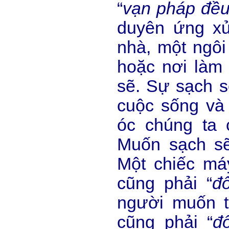
“
vạn pháp đều
duyên ứng xử
nhà, một ngôi
hoặc nơi làm 
sẽ. Sự sạch s
cuộc sống và 
óc chúng ta 
Muốn sạch sẽ 
Một chiếc má
cũng phải “
đ
người muốn t
cũng phải “
đ