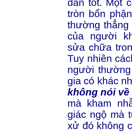
dân tốt. Một 
tròn bổn phậ
thường thẳng t
của người k
sửa chữa tron
Tuy nhiên các
người thường
gia có khác n
không nói về 
mà kham nhẫ
giác ngộ mà t
xử đó không c