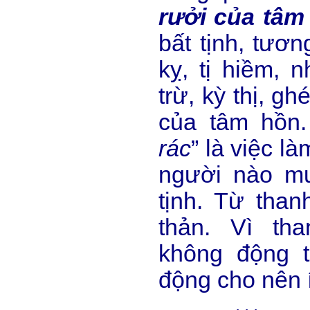
rưởi của tâm
bất tịnh, tươn
kỵ, tị hiềm, 
trừ, kỳ thị, gh
của tâm hồn.
rác
” là việc l
người nào m
tịnh. Từ than
thản. Vì th
không động 
động cho nên í