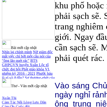
khu phố hoặc 
phải sạch sẽ. 
trang nghiêm 
giới. Ngay đầ
cần sạch sẽ. 
Bài mới cập nhật
Nhìn lại chính mình
Nữ giám đốc
phải quét rác.
mất việc chỉ bởi một câu nói của
“ông lão quét rác”
BTS
GHPGVN huyện Xuân Lộc tổ
chức đại hội Phật giáo khóa VI,
nhiệm kỳ 2016 - 2021
Phước báu
là gì và ở đâu?
Sự thương-ghét của
con người
Mối lo của con người
Vào sáng Chủ 
Thơ - Văn mới cập nhật
Cải đạo: Nguyên nhân & giải pháp
Nỗi lòng của các bệnh nhân nghèo
ngày nghỉ rảnh
Xuân Thi
An Giang: Tịnh thất Quy Nguyên
Cảm Tác Nỗi Lòng Lưu Dân
phát quà từ thiện tại xã Cư Yang
Cảm Ơn Cuộc đời
ông trung niê
Tịnh xá Ngọc Đăng khai giảng
Chúc Mừng Năm Mới 2018