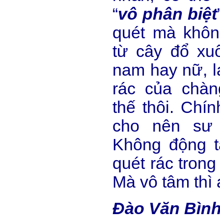
“
vô phân biệt
quét mà khôn
từ cây đổ xuố
nam hay nữ, l
rác của chàn
thế thôi. Chín
cho nên sư 
Không động 
quét rác trong 
Mà vô tâm thì 
Đào Văn Bìn