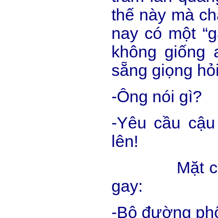
thế này mà ch
nay có một “g
không giống a
sẵng giọng hỏi
-Ông nói gì?
-Yêu cầu cậu
lên!
Mặt chàng
gay:
-Bộ đường ph