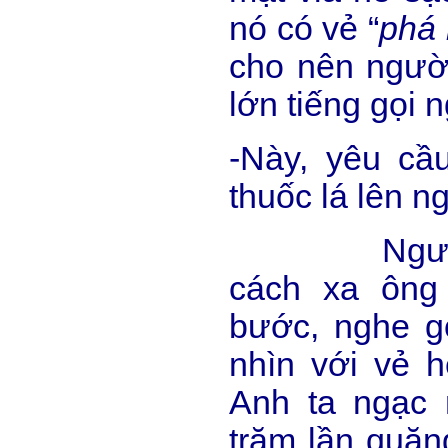
nó có vẻ “
phá 
cho nên người
lớn tiếng gọi 
-Này, yêu cầu
thuốc lá lên n
Người tha
cách xa ông
bước, nghe gọ
nhìn với vẻ h
Anh ta ngạc 
trăm lần quăn