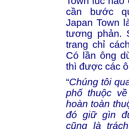
Town lúc nào 
cần bước qu
Japan Town là
tương phản. 
trang chỉ các
Có lần ông dừ
thì được các ô
“
Chúng tôi qu
phố thuộc về
hoàn toàn thu
đó giữ gìn 
cũng là trác