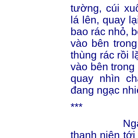
tường, cúi xu
lá lên, quay l
bao rác nhỏ, b
vào bên trong,
thùng rác rồi 
vào bên trong
quay nhìn c
đang ngạc nhi
***
Ngày hôm
thanh niên tới