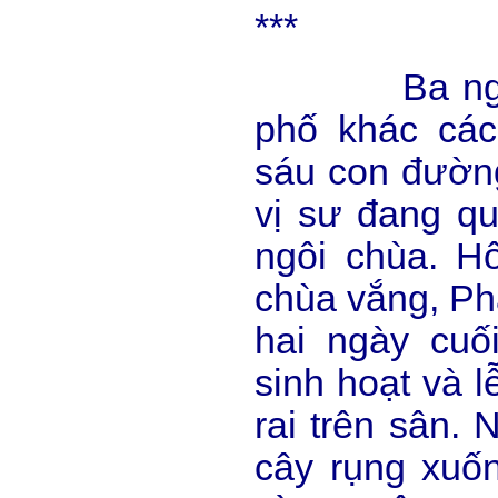
***
Ba ngày sa
phố khác cá
sáu con đường
vị sư đang qu
ngôi chùa. H
chùa vắng, Phậ
hai ngày cuố
sinh hoạt và lễ
rai trên sân. 
cây rụng xuốn