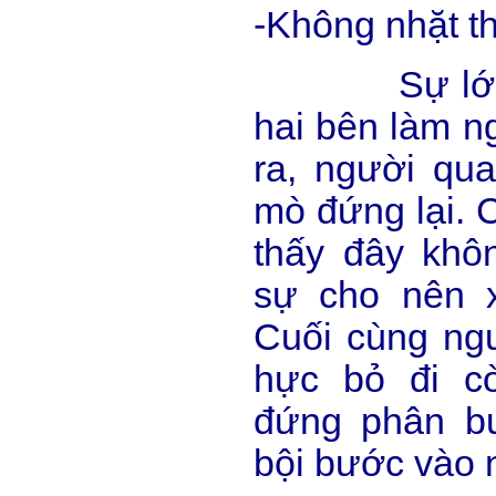
-Không nhặt t
Sự lớn tiế
hai bên làm n
ra, người qua
mò đứng lại. C
thấy đây khô
sự cho nên 
Cuối cùng ng
hực bỏ đi c
đứng phân bu
bội bước vào 