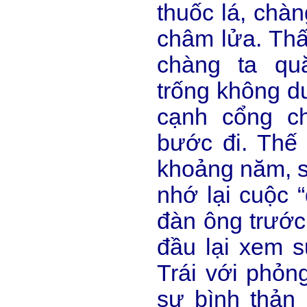
thuốc lá, chàn
châm lửa. Thấ
chàng ta qu
trống không d
cạnh cổng ch
bước đi. Thế
khoảng năm, s
nhớ lại cuộc 
đàn ông trước
đầu lại xem s
Trái với phỏn
sư bình thản