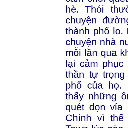
hè. Thói th
chuyện đườn
thành phố lo.
chuyện nhà n
mỗi lần qua k
lại cảm phục 
thần tự trọn
phố của họ.
thấy những ôn
quét dọn vỉa
Chính vì th