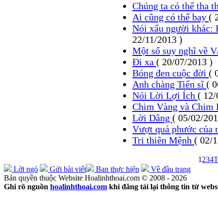
Chúng ta có thể tha 
Ai cũng có thể bay
( 
Nói xấu người khác:
22/11/2013 )
Một số suy nghĩ về V
Đi xa
( 20/07/2013 )
Bóng đen cuộc đời
( 
Anh chàng Tiến sĩ
( 
Nói Lời Lợi Ích
( 12/
Chim Vàng và Chim
Lời Dâng
( 05/02/201
Vượt quá phước của
Tri thiên Mệnh
( 02/
1
2
3
4
T
Lời ngỏ
Gửi bài viết
Ban thực hiện
Về đầu trang
Bản quyền thuộc Website Hoalinhthoai.com © 2008 - 2026
Ghi rõ nguồn
hoalinhthoai.com
khi đăng tải lại thông tin từ webs