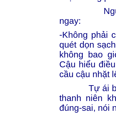
Người đà
ngay:
-Không phải củ
quét dọn sạch
không bao gi
Cậu hiểu điều
cầu cậu nhặt l
Tự ái bị tổ
thanh niên k
đúng-sai, nói 