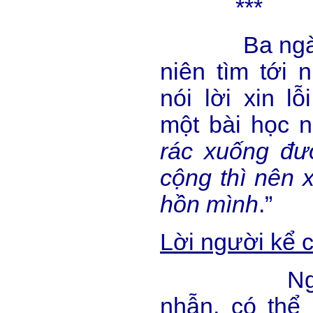
***
Ba ngày sa
niên tìm tới 
nói lời xin l
một bài học n
rác xuống đư
cộng thì nên x
hồn mình
.”
Lời người kể 
Ngoài đứ
nhẫn, có thể