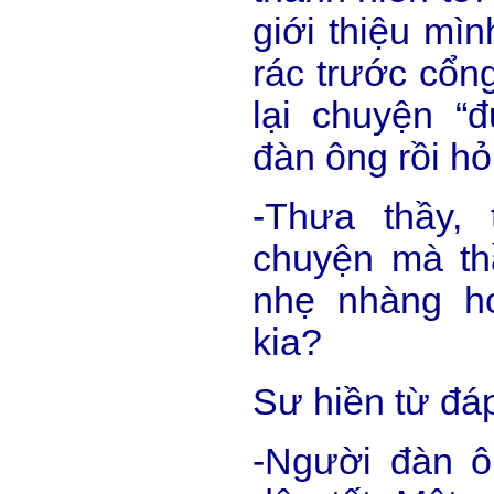
giới thiệu mìn
rác trước cổn
lại chuyện “
đàn ông rồi hỏ
-Thưa thầy,
chuyện mà thầ
nhẹ nhàng h
kia?
Sư hiền từ đá
-Người đàn ô