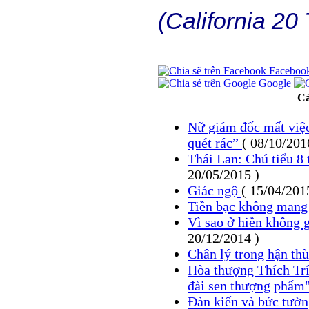
(California 20
Faceboo
Google
Cá
Nữ giám đốc mất việc
quét rác”
( 08/10/201
Thái Lan: Chú tiểu 8
20/05/2015 )
Giác ngộ
( 15/04/201
Tiền bạc không mang
Vì sao ở hiền không 
20/12/2014 )
Chân lý trong hận th
Hòa thượng Thích Trí
đài sen thượng phẩm
Đàn kiến và bức tườ