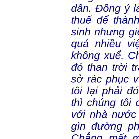
dân. Đồng ý l
thuế để thàn
sinh nhưng gi
quá nhiều vi
không xuể. Ch
đó than trời 
sở rác phục v
tôi lại phải đ
thì chúng tôi 
với nhà nước
gìn đường ph
Chẳng mất m