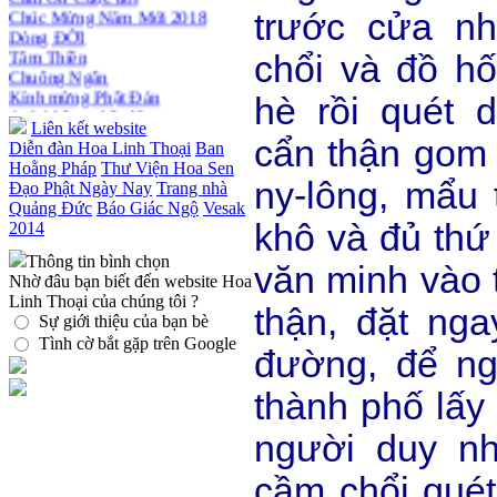
Thiền dành cho Người bận rộn
Dòng ĐỜI
trước cửa n
Tâm Thiền
Chuông Ngân
chổi và đồ hố
Kính mừng Phật Đản
Anh không chết đâu em
hè rồi quét 
Kiếp này
Liên kết website
cẩn thận gom 
Diễn đàn Hoa Linh Thoại
Ban
Hoằng Pháp
Thư Viện Hoa Sen
ny-lông, mẩu t
Đạo Phật Ngày Nay
Trang nhà
Quảng Đức
Báo Giác Ngộ
Vesak
khô và đủ thứ 
2014
Thông tin bình chọn
văn minh vào 
Nhờ đâu bạn biết đến website Hoa
Linh Thoại của chúng tôi ?
thận, đặt ng
Sự giới thiệu của bạn bè
Tình cờ bắt gặp trên Google
đường, để ng
thành phố lấy 
người duy n
cầm chổi quét