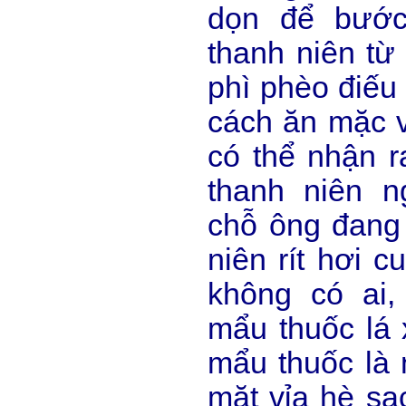
dọn để bước
thanh niên từ
phì phèo điếu 
cách ăn mặc v
có thể nhận r
thanh niên n
chỗ ông đang
niên rít hơi c
không có ai,
mẩu thuốc lá
mẩu thuốc là 
mặt vỉa hè sạ