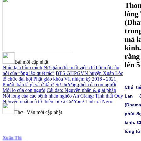
Thon
lòng
(Dha
tron
mà k
kinh.
rằng
Bài mới cập nhật
lên 5
Nhìn lại chính mình
Nữ giám đốc mất việc chỉ bởi một câu
nói của “ông lão quét rác”
BTS GHPGVN huyện Xuân Lộc
tổ chức đại hội Phật giáo khóa VI, nhiệm kỳ 2016 - 2021
Phước báu là gì và ở đâu?
Sự thương-ghét của con người
Chú ti
Mối lo của con người
Cải đạo: Nguyên nhân & giải pháp
Nỗi lòng của các bệnh nhân nghèo
An Giang: Tịnh thất Quy
Lan 
Nguyên phát quà từ thiện tại xã Cư Yang
Tịnh xá Ngọc
(Dhamm
Đăng khai giảng Thiền dành cho Người bận rộn
Thơ - Văn mới cập nhật
phút đ
kinh. C
lòng từ
Xuân Thi