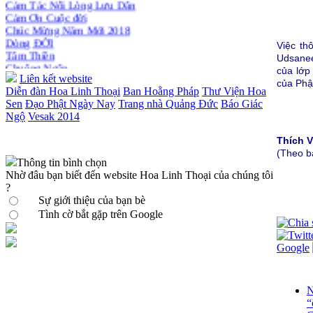
Cảm Tác Nỗi Lòng Lưu Dân
Cảm Ơn Cuộc đời
Chúc Mừng Năm Mới 2018
Dòng ĐỜI
Việc th
Tâm Thiền
Udsanee
Chuông Ngân
của lớp
Kính mừng Phật Đản
Liên kết website
của Phật
Anh không chết đâu em
Diễn đàn Hoa Linh Thoại
Ban Hoằng Pháp
Thư Viện Hoa
Kiếp này
Sen
Đạo Phật Ngày Nay
Trang nhà Quảng Đức
Báo Giác
Ngộ
Vesak 2014
Thích 
(Theo b
Thông tin bình chọn
Nhờ đâu bạn biết đến website Hoa Linh Thoại của chúng tôi
?
Sự giới thiệu của bạn bè
Tình cờ bắt gặp trên Google
Google
N
“