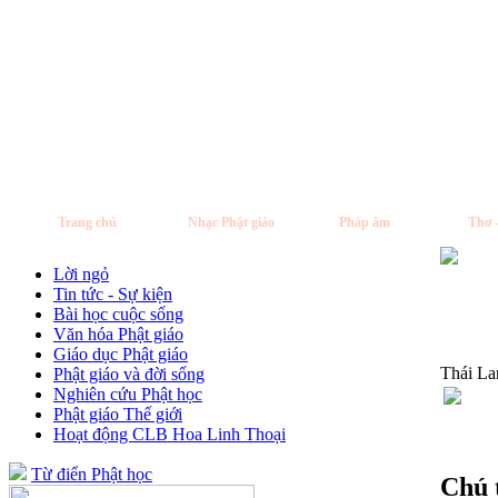
Trang chủ
Nhạc Phật giáo
Pháp âm
Thơ 
Lời ngỏ
Tin tức - Sự kiện
Bài học cuộc sống
Văn hóa Phật giáo
Giáo dục Phật giáo
Thái La
Phật giáo và đời sống
Nghiên cứu Phật học
Phật giáo Thế giới
Hoạt động CLB Hoa Linh Thoại
Từ điển Phật học
Chú 