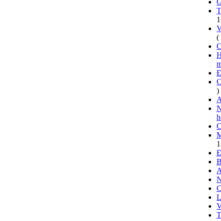
G
T
1
V
(
C
H
m
Đ
C
)
A
N
h
C
M
1
Đ
B
A
N
C
L
V
T