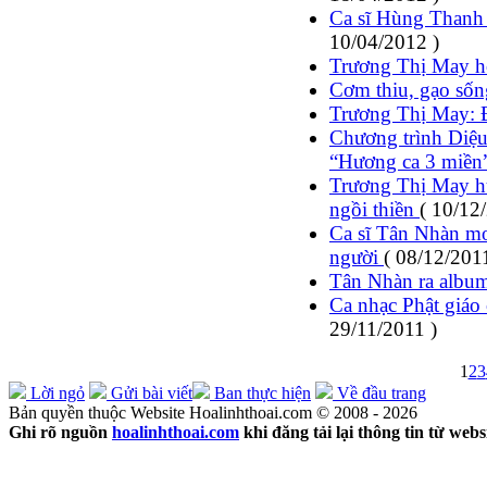
Ca sĩ Hùng Thanh 
10/04/2012 )
Trương Thị May h
Cơm thiu, gạo sốn
Trương Thị May: 
Chương trình Diệ
“Hương ca 3 miền
Trương Thị May hư
ngồi thiền
( 10/12
Ca sĩ Tân Nhàn m
người
( 08/12/201
Tân Nhàn ra album
Ca nhạc Phật giáo
29/11/2011 )
1
2
3
Lời ngỏ
Gửi bài viết
Ban thực hiện
Về đầu trang
Bản quyền thuộc Website Hoalinhthoai.com © 2008 - 2026
Ghi rõ nguồn
hoalinhthoai.com
khi đăng tải lại thông tin từ webs