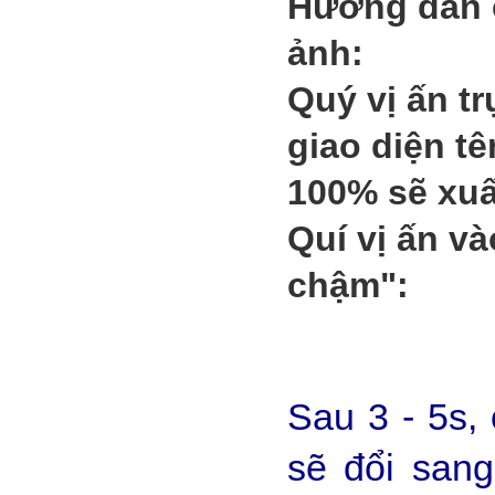
Hướng dẫn 
ảnh:
Quý vị ấn tr
giao diện tê
100% sẽ xuấ
Quí vị ấn và
chậm":
Sau 3 - 5s,
sẽ đổi sang