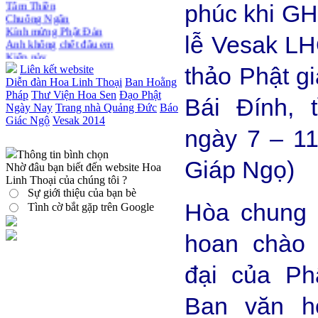
phúc khi G
Chuông Ngân
Kính mừng Phật Đản
Anh không chết đâu em
lễ Vesak LH
Kiếp này
Liên kết website
thảo Phật gi
Diễn đàn Hoa Linh Thoại
Ban Hoằng
Pháp
Thư Viện Hoa Sen
Đạo Phật
Bái Đính, 
Ngày Nay
Trang nhà Quảng Đức
Báo
Giác Ngộ
Vesak 2014
ngày 7 – 11
Thông tin bình chọn
Giáp Ngọ)
Nhờ đâu bạn biết đến website Hoa
Linh Thoại của chúng tôi ?
Sự giới thiệu của bạn bè
Hòa chung 
Tình cờ bắt gặp trên Google
hoan chào 
đại của Ph
Ban văn ho