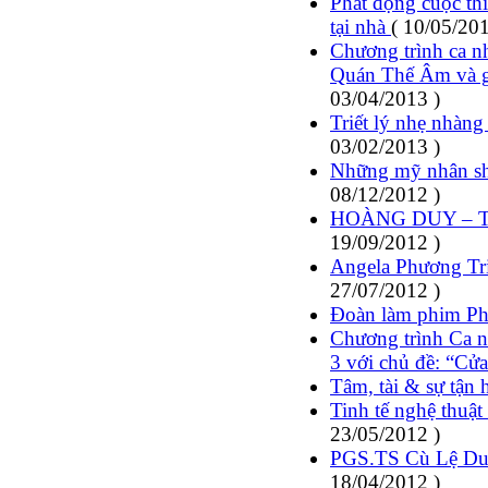
Phát động cuộc thi
tại nhà
( 10/05/201
Chương trình ca n
Quán Thế Âm và g
03/04/2013 )
Triết lý nhẹ nhàn
03/02/2013 )
Những mỹ nhân sho
08/12/2012 )
HOÀNG DUY – Tiến
19/09/2012 )
Angela Phương Tr
27/07/2012 )
Đoàn làm phim Ph
Chương trình Ca 
3 với chủ đề: “Cửa
Tâm, tài & sự tận 
Tinh tế nghệ thuậ
23/05/2012 )
PGS.TS Cù Lệ Duy
18/04/2012 )