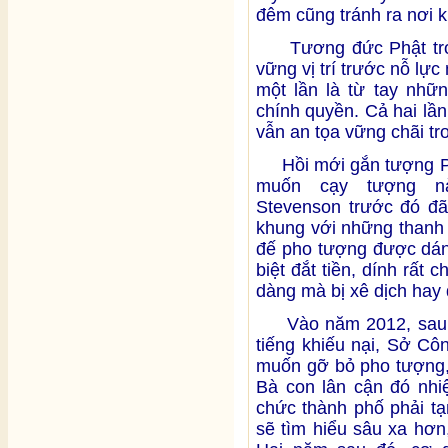
đêm cũng tránh ra nơi k
Tương đức Phật trong
vững vị trí trước nỗ lự
một lần là từ tay nhữn
chính quyền. Cả hai lầ
vẫn an tọa vững chãi tr
Hồi mới gắn tượng Phật
muốn cạy tượng n
Stevenson trước đó đã
khung với những thanh 
đế pho tượng được dán
biệt đắt tiền, dính rất
dàng mà bị xê dịch hay 
Vào năm 2012, sau kh
tiếng khiếu nại, Sở C
muốn gỡ bỏ pho tượng,
Bà con lân cận đó nhiệ
chức thành phố phải tạ
sẽ tìm hiểu sâu xa hơn