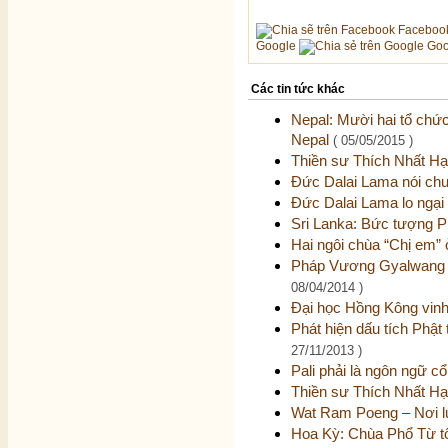
Faceboo
Google
Goo
Các tin tức khác
Nepal: Mười hai tổ chức
Nepal
( 05/05/2015 )
Thiền sư Thích Nhất Hạ
Đức Dalai Lama nói chu
Đức Dalai Lama lo ngại 
Sri Lanka: Bức tượng Ph
Hai ngôi chùa “Chị em
Pháp Vương Gyalwang D
08/04/2014 )
Đại học Hồng Kông vin
Phát hiện dấu tích Phật
27/11/2013 )
Pali phải là ngôn ngữ c
Thiền sư Thích Nhất H
Wat Ram Poeng – Nơi 
Hoa Kỳ: Chùa Phổ Từ t