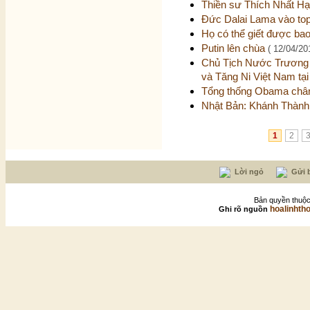
Thiền sư Thích Nhất H
Đức Dalai Lama vào top
Họ có thể giết được bao
Putin lên chùa
( 12/04/20
Chủ Tịch Nước Trương
và Tăng Ni Việt Nam tạ
Tổng thống Obama chân
Nhật Bản: Khánh Thành
1
2
Lời ngỏ
Gửi b
Bản quyền thuộc
hoalinhth
Ghi rõ nguồn