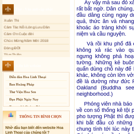
Ấy vậy mà sau đó xảy 
Sự thương-ghét của con người
rất bất ngờ. Dân chúng,
Thơ - Văn mới cập nhật
Mối lo của con người
đầu dâng cúng ngay dư
Xuân Thi
Cải đạo: Nguyên nhân & giải pháp
quả, thức ăn và nhan
Cảm Tác Nỗi Lòng Lưu Dân
khoác áo tràng khởi s
Nỗi lòng của các bệnh nhân nghèo
Cảm Ơn Cuộc đời
niệm và cầu nguyện.
An Giang: Tịnh thất Quy Nguyên
Chúc Mừng Năm Mới 2018
phát quà từ thiện tại xã Cư Yang
Và rồi khu phố đã có 
Dòng ĐỜI
Tịnh xá Ngọc Đăng khai giảng Thiền
không xả rác vào q
Tâm Thiền
dành cho Người bận rộn
ngưng không phá hoại
Chuông Ngân
tường. Những kẻ buô
Kính mừng Phật Đản
Liên kết website
quẩn dùng chỗ này để 
Anh không chết đâu em
khác, không còn lởn vởn
Diễn đàn Hoa Linh Thoại
Kiếp này
đề là dường như đức P
Ban Hoằng Pháp
Oakland (Buddha seem
Thư Viện Hoa Sen
neighborhood.)
Đạo Phật Ngày Nay
Phóng viên nhà báo Ch
Trang nhà Quảng Đức
về con số thống kê tội
Báo Giác Ngộ
pho tượng Phật thì đượ
THÔNG TIN BÌNH CHỌN
khi bắt đầu có những 
Vesak 2014
Nhờ đâu bạn biết đến website Hoa
chung tính tới lúc này
Linh Thoại của chúng tôi ?