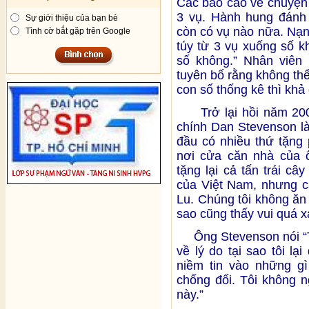
Các báo cáo về chuyện
3 vụ. Hành hung đánh 
Sự giới thiệu của bạn bè
còn có vụ nào nữa. Nạn
Tình cờ bắt gặp trên Google
túy từ 3 vụ xuống số 
số không.” Nhân viên 
tuyên bố rằng không th
con số thống kê thì khả
Trở lại hồi năm 2009,
chính Dan Stevenson là
đầu có nhiều thứ tặng 
nơi cửa căn nhà của ô
tặng lại cả tấn trái c
của Việt Nam, nhưng cả 
Lu. Chúng tôi không ăn
sao cũng thấy vui quá x
Ông Stevenson nói “Tôi
về lý do tại sao tôi l
niềm tin vào những gì
chống đối. Tôi không n
này.”