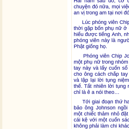
Hai năm sau đó, cơ 
chuyện đó nữa, mọi việ
an vị trong am tại nơi đó
Lúc phóng viên Chip J
thời gặp bốn phụ nữ ở
hiểu được tiếng Anh, n
phóng viên này là ngườ
Phật giống họ.
Phóng viên Chip Johns
một phụ nữ trong nhóm 
tay này và lấy cuốn sổ
cho ông cách chắp tay
và lập lại lời tụng ni
thế. Tất nhiên lời tụng
chỉ là ê a nói theo…
Tới giai đoạn thứ hai
bảo ông Johnson ngồi 
một chiếc thảm nhỏ đặt
cái kệ với một cuốn sá
không phải làm chi khác