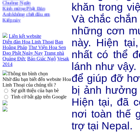
Thiền dành cho Người bận rộn
Kính mừng Phật Đản
khăn trong vi
Anh không chết đâu em
Kiếp này
Và chắc chắn 
những cơn mư
Liên kết website
này. Hiện tại
Diễn đàn Hoa Linh Thoại
Ban
Hoằng Pháp
Thư Viện Hoa Sen
nhất có thể 
Đạo Phật Ngày Nay
Trang nhà
Quảng Đức
Báo Giác Ngộ
Vesak
lánh như vậy.
2014
Thông tin bình chọn
để giúp đỡ hơ
Nhờ đâu bạn biết đến website Hoa
Linh Thoại của chúng tôi ?
bị ảnh hưởng 
Sự giới thiệu của bạn bè
Tình cờ bắt gặp trên Google
Hiện tại, đã 
nơi toàn thế 
trợ tại Nepal.