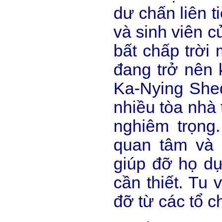
dư chấn liên t
và sinh viên c
bất chấp trời
đang trở nên 
Ka-Nying She
nhiều tòa nhà 
nghiêm trọng
quan tâm và 
giúp đỡ họ dự
cần thiết. Tu
đỡ từ các tổ c