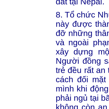
đất tại Nepal.
8. Tổ chức Nh
này được thà
đỡ những thân
và ngoài phạ
xây dựng một
Người đồng sá
trẻ đều rất an
cách đối mặt 
mình khi động 
phải ngủ tại b
không còn an 