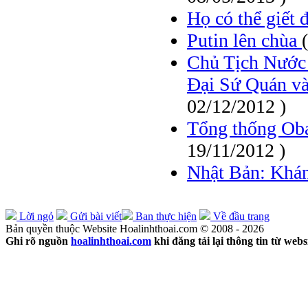
Họ có thể giết 
Putin lên chùa
Chủ Tịch Nước
Đại Sứ Quán và
02/12/2012 )
Tổng thống Oba
19/11/2012 )
Nhật Bản: Khá
Lời ngỏ
Gửi bài viết
Ban thực hiện
Về đầu trang
Bản quyền thuộc Website Hoalinhthoai.com © 2008 - 2026
Ghi rõ nguồn
hoalinhthoai.com
khi đăng tải lại thông tin từ webs