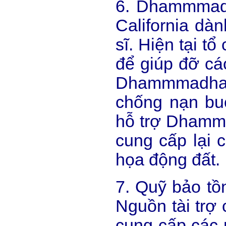
6. Dhammmadha
California dàn
sĩ. Hiện tại t
để giúp đỡ cá
Dhammmadhari
chống nạn bu
hỗ trợ Dhamma
cung cấp lại 
họa động đất.
7. Quỹ bảo tồ
Nguồn tài trợ
cung cấp các 