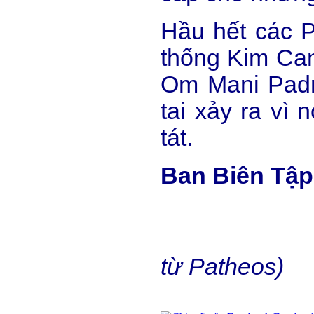
Hầu hết các P
thống Kim Can
Om Mani Padm
tai xảy ra vì 
tát.
Ban Biên Tậ
từ Patheos)