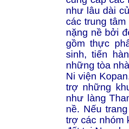
như lâu dài c
các trung tâ
nặng nề bởi đ
gồm thực ph
sinh, tiến h
những tòa nhà
Ni viện Kopan
trợ những kh
như làng Tham
nề. Nếu trang
trợ các nhóm 