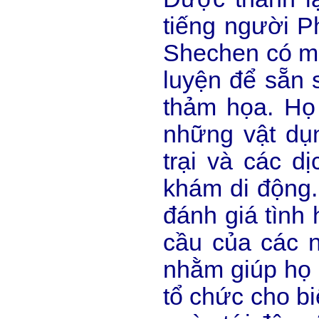
tiếng người P
Shechen có mộ
luyện để sẵn 
thảm họa. Họ
những vật dụn
trại và các d
khám di động.
đánh giá tình
cầu của các n
nhằm giúp họ 
tổ chức cho b