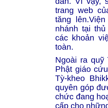
dân. Vì vậy, 
trang web c
tăng lên.Việ
nhánh tại th
các khoản vi
toàn.
Ngoài ra quỹ 
Phật giáo cứu
Tỳ-kheo Bhik
quyên góp đư
chức đang hoạ
cấp cho những