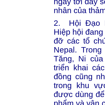
ngày tới đây s
nhân của thảm
2. Hội Đạo 
Hiệp hội đang 
đỡ các tổ ch
Nepal. Trong
Tăng, Ni củ
triển khai c
đồng cũng nh
trong khu vự
được dùng để 
phẩm và vận c