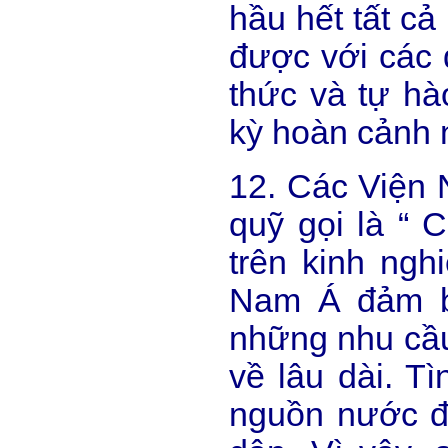
hầu hết tất cả
được với các 
thức và tự hà
kỳ hoàn cảnh 
12. Các Viện 
quỹ gọi là “ 
trên kinh ngh
Nam Á đảm b
những nhu cầu
về lâu dài. Tì
nguồn nước đ