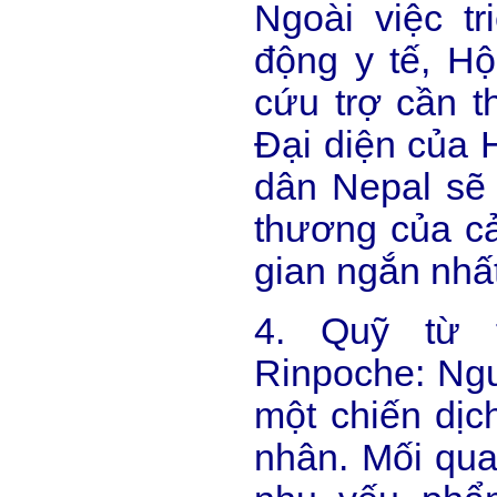
Ngoài việc tr
động y tế, H
cứu trợ cần t
Đại diện của 
dân Nepal sẽ
thương của cả
gian ngắn nhất
4. Quỹ từ 
Rinpoche: Ngư
một chiến dịc
nhân. Mối qua