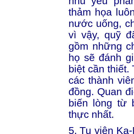
nhu yếu phẩm
thảm họa luôn
nước uống, ch
vì vậy, quỹ 
gồm những ch
họ sẽ đánh gi
biệt cần thiết.
các thành viê
đồng. Quan đi
biến lòng từ 
thực nhất.
5. Tu viện Ka