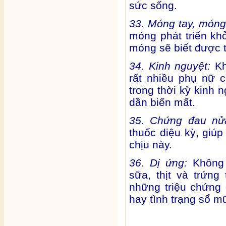
sức sống.
33. Móng tay, móng
móng phát triển k
móng sẽ biết được t
34. Kinh nguyệt:
Kh
rất nhiều phụ nữ 
trong thời kỳ kinh 
dần biến mất.
35. Chứng đau nử
thuốc diệu kỳ, giú
chịu này.
36. Dị ứng:
Không 
sữa, thịt và trứn
những triệu chứng 
hay tình trạng sổ m