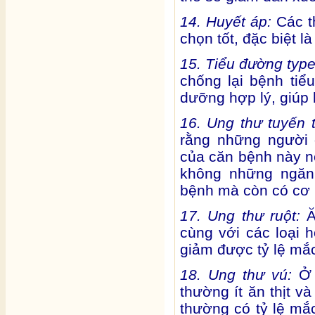
14. Huyết áp:
Các t
chọn tốt, đặc biệt l
15. Tiểu đường typ
chống lại bệnh ti
dưỡng hợp lý, giúp 
16. Ung thư tuyến t
rằng những người 
của căn bệnh này n
không những ngăn
bệnh mà còn có cơ h
17. Ung thư ruột:
Ă
cùng với các loại 
giảm được tỷ lệ mắ
18. Ung thư vú:
Ở 
thường ít ăn thịt v
thường có tỷ lệ mắ