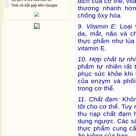
dịch của cơ thể, vi
Tình cờ bắt gặp trên Google
thương nhanh hơn
chống ôxy hóa.
9. Vitamin E:
Loại 
da, mắt, não và c
thực phẩm như lúa 
vitamin E.
10. Hợp chất tự nh
phẩm tự nhiên rất 
phục sức khỏe khi 
của enzym và phối
trong cơ thể.
11. Chất đạm:
Khôn
tốt cho cơ thể. Tuy
thu nạp chất đạm 
dụng ngược. Các sả
thực phẩm cung cấ
ăn kiêng của bạn.