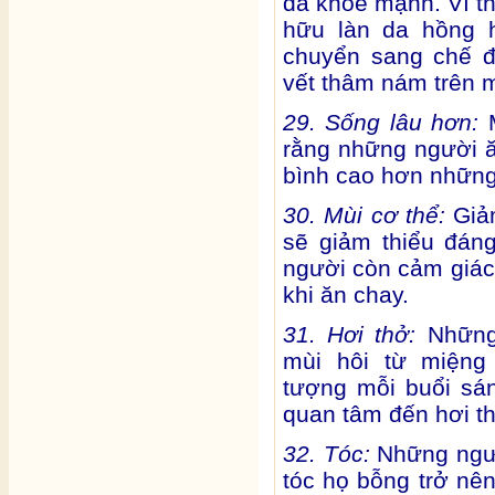
da khỏe mạnh. Vì t
hữu làn da hồng h
chuyển sang chế đ
vết thâm nám trên 
29. Sống lâu hơn:
rằng những người ă
bình cao hơn nhữn
30. Mùi cơ thể:
Giả
sẽ giảm thiểu đán
người còn cảm giác 
khi ăn chay.
31. Hơi thở:
Những
mùi hôi từ miệng
tượng mỗi buổi sá
quan tâm đến hơi t
32. Tóc:
Những ngườ
tóc họ bỗng trở nê