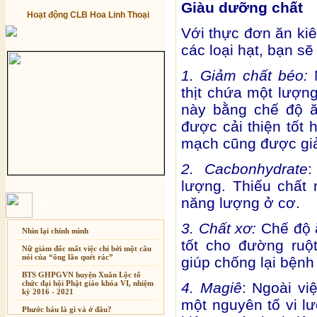
Giàu dưỡng chất
Hoạt động CLB Hoa Linh Thoại
Với thực đơn ăn ki
Từ điển Phật học
các loại hạt, bạn s
1. Giảm chất béo:
N
thịt chứa một lượn
này bằng chế độ ă
được cải thiện tốt 
mạch cũng được giảm
2. Cacbonhydrate
:
lượng. Thiếu chất 
năng lượng ở cơ.
Bài mới cập nhật
3. Chất xơ:
Chế độ 
Nhìn lại chính mình
tốt cho đường ruộ
Nữ giám đốc mất việc chỉ bởi một câu
nói của “ông lão quét rác”
giúp chống lại bệnh 
BTS GHPGVN huyện Xuân Lộc tổ
chức đại hội Phật giáo khóa VI, nhiệm
4. Magiê
: Ngoài vi
kỳ 2016 - 2021
một nguyên tố vi l
Phước báu là gì và ở đâu?