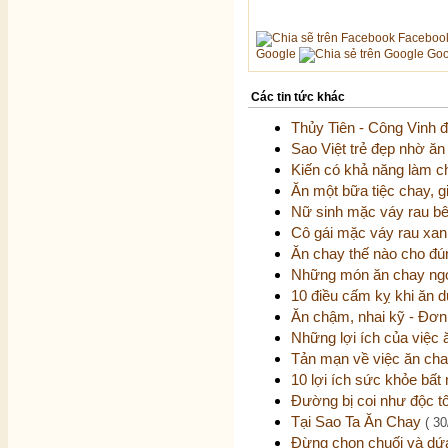
Faceboo
Google
Goo
Các tin tức khác
Thủy Tiên - Công Vinh đ
Sao Việt trẻ đẹp nhờ ă
Kiến có khả năng làm c
Ăn một bữa tiệc chay, 
Nữ sinh mặc váy rau b
Cô gái mặc váy rau xan
Ăn chay thế nào cho đ
Những món ăn chay ngo
10 điều cấm kỵ khi ăn 
Ăn chậm, nhai kỹ - Đơn
Những lợi ích của việc
Tản mạn về việc ăn ch
10 lợi ích sức khỏe bất 
Đường bị coi như độc t
Tại Sao Ta Ăn Chay
( 30
Đừng chọn chuối và dứ