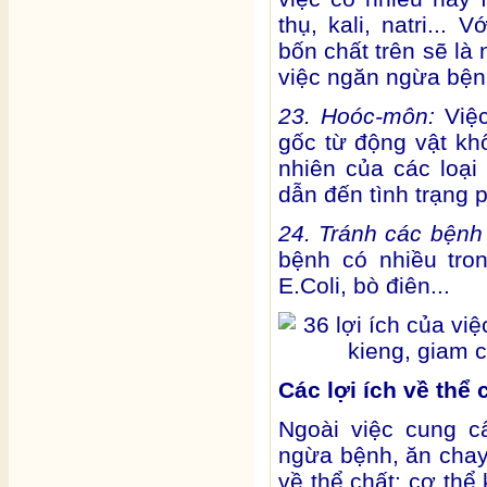
thụ, kali, natri...
bốn chất trên sẽ l
việc ngăn ngừa bện
23. Hoóc-môn:
Việ
gốc từ động vật kh
nhiên của các loạ
dẫn đến tình trạng p
24. Tránh các bệnh
bệnh có nhiều tro
E.Coli, bò điên...
Các lợi ích về thể 
Ngoài việc cung 
ngừa bệnh, ăn chay 
về thể chất: cơ thể