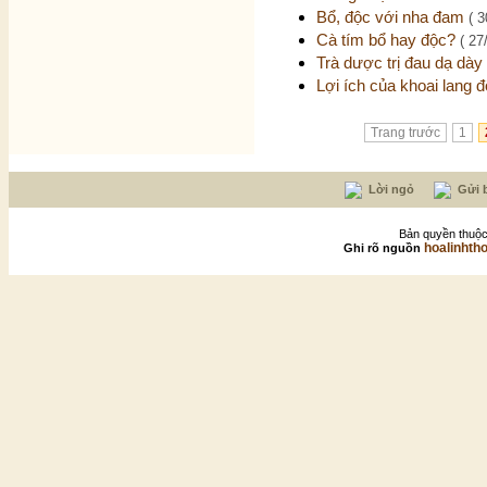
Bổ, độc với nha đam
( 3
Cà tím bổ hay độc?
( 27
Trà dược trị đau dạ dày
Lợi ích của khoai lang 
Trang trước
1
Lời ngỏ
Gửi b
Bản quyền thuộc
hoalinhth
Ghi rõ nguồn