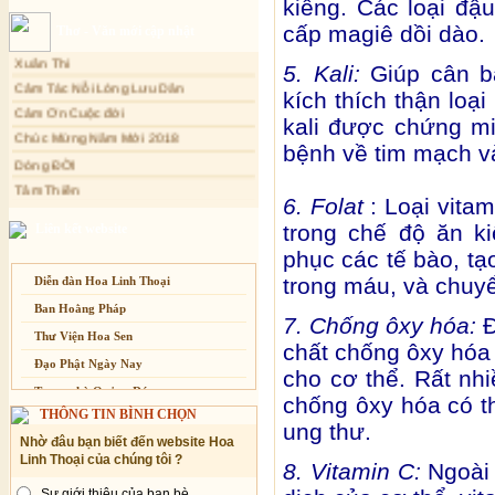
kiêng. Các loại đậ
Sự thương-ghét của con người
cấp magiê dồi dào.
Thơ - Văn mới cập nhật
Xuân Thi
Mối lo của con người
Cảm Tác Nỗi Lòng Lưu Dân
5. Kali:
Giúp cân b
Cải đạo: Nguyên nhân & giải pháp
Cảm Ơn Cuộc đời
kích thích thận loạ
Nỗi lòng của các bệnh nhân nghèo
Chúc Mừng Năm Mới 2018
kali được chứng m
An Giang: Tịnh thất Quy Nguyên
phát quà từ thiện tại xã Cư Yang
Dòng ĐỜI
bệnh về tim mạch v
Tâm Thiền
Tịnh xá Ngọc Đăng khai giảng Thiền
dành cho Người bận rộn
Chuông Ngân
6. Folat
: Loại vita
Kính mừng Phật Đản
trong chế độ ăn k
Liên kết website
Anh không chết đâu em
phục các tế bào, tạ
Kiếp này
trong máu, và chuyể
Diễn đàn Hoa Linh Thoại
Ban Hoằng Pháp
7. Chống ôxy hóa:
Đ
Thư Viện Hoa Sen
chất chống ôxy hóa 
Đạo Phật Ngày Nay
cho cơ thể. Rất nhi
Trang nhà Quảng Đức
chống ôxy hóa có t
THÔNG TIN BÌNH CHỌN
Báo Giác Ngộ
ung thư.
Nhờ đâu bạn biết đến website Hoa
Vesak 2014
Linh Thoại của chúng tôi ?
8. Vitamin C:
Ngoài
Sự giới thiệu của bạn bè