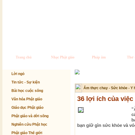
Trang chủ
Nhạc Phật giáo
Pháp âm
Thơ 
Lời ngỏ
Tin tức - Sự kiện
Ẩm thực chay - Sức khỏe - Y 
Bài học cuộc sống
36 lợi ích của việc
Văn hóa Phật giáo
Giáo dục Phật giáo
“
c
Phật giáo và đời sống
b
Nghiên cứu Phật học
bạn giữ gìn sức khỏe và vó
Phật giáo Thế giới