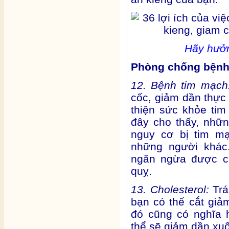
Hãy hưởn
Phòng chống bệnh 
12. Bệnh tim mạc
cốc, giảm dần thực 
thiện sức khỏe ti
đây cho thấy, nhữ
nguy cơ bị tim m
những người khác
ngăn ngừa được c
quỵ.
13. Cholesterol:
Trá
bạn có thể cắt giả
đó cũng có nghĩa 
thể sẽ giảm dần xu