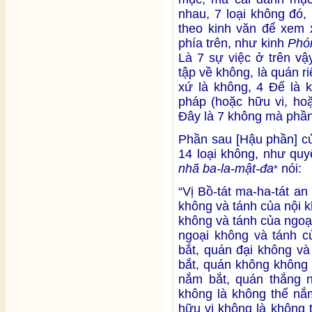
nhau, 7 loại không đó,
theo kinh văn để xem x
phía trên, như kinh
Phó
Là 7 sự việc ở trên vậy
tập về không, là quán r
xứ là không, 4 Đế là k
pháp (hoặc hữu vi, hoặ
Đây là 7 không mà phần
Phần sau [Hậu phần] c
14 loại không, như quy
nhã ba-la-mật-đa
nói:
*
“Vị Bồ-tát ma-ha-tát an
không và tánh của nội 
không và tánh của ngoạ
ngoại không và tánh c
bắt, quán đại không và
bắt, quán không không 
nắm bắt, quán thắng n
không là không thể nắ
hữu vi không là không 