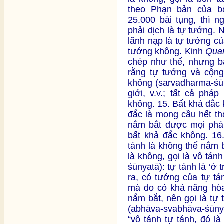
theo Phạn bản của b
25.000 bài tụng, thì n
phải dịch là tự tướng. 
lãnh nạp là tự tướng của
tướng không. Kinh
Qua
chép như thế, nhưng bả
rằng tự tướng và cộng
không (sarvadharma-śūn
giới, v.v.; tất cả phá
không. 15. Bất khả đắc
đắc là mong cầu hết th
nắm bắt được mọi pháp]
bất khả đắc không. 16
tánh là không thể nắm 
là không, gọi là vô tá
śūnyatā): tự tánh là ‘
ra, có tướng của tự tá
mà do có khả năng hòa
nắm bắt, nên gọi là tự
(abhāva-svabhāva-śūny
“vô tánh tự tánh, đó l