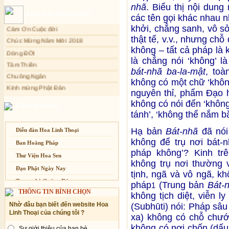
Cảm Tác Nỗi Lòng Lưu Dân
nhã
. Biểu thị nội dung
Sự thương-ghét của con người
Thơ - Văn mới cập nhật
các tên gọi khác nhau 
Cảm Ơn Cuộc đời
Mối lo của con người
khởi, chẳng sanh, vô sở 
Chúc Mừng Năm Mới 2018
Cải đạo: Nguyên nhân & giải pháp
thật tế, v.v., nhưng ch
Dòng ĐỜI
Nỗi lòng của các bệnh nhân nghèo
không – tất cả pháp là 
Tâm Thiền
An Giang: Tịnh thất Quy Nguyên
là chẳng nói ‘không’ 
Chuông Ngân
phát quà từ thiện tại xã Cư Yang
bát-nhã ba-la-mật
, toà
Kính mừng Phật Đản
Tịnh xá Ngọc Đăng khai giảng Thiền
không có một chữ ‘khôn
dành cho Người bận rộn
Anh không chết đâu em
nguyên thỉ, phẩm Đạo 
Kiếp này
không có nói đến ‘không’,
Liên kết website
tánh’, ‘không thể nắm bắt
Hạ bản
Bát-nhã
đã nói
Diễn đàn Hoa Linh Thoại
không để trụ nơi bát-n
Ban Hoằng Pháp
pháp không’? Kinh trê
Thư Viện Hoa Sen
không trụ nơi thường v
Đạo Phật Ngày Nay
tịnh, ngã và vô ngã, k
Trang nhà Quảng Đức
pháp
(Trung bản
Bát-
1
THÔNG TIN BÌNH CHỌN
không tịch diệt, viễn l
Báo Giác Ngộ
Nhờ đâu bạn biết đến website Hoa
(Subhūti) nói: Pháp sâu
Vesak 2014
Linh Thoại của chúng tôi ?
xa) không có chỗ chướ
không có nơi chốn (dấu 
Sự giới thiệu của bạn bè