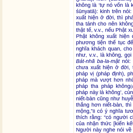
không là ‘tự nó vốn là
śūnyatā): kinh trên nó
xuất hiện ở đời, thì ph
tha tánh cho nên không
thật tế, v.v., nếu Phật 
Phật không xuất hiện 
phương tiện thế tục để
nghĩa khách quan, cho 
như, v.v., là không, g
Bát-nhã ba-la-mật
nói: 
chưa xuất hiện ở đời, 
pháp vị (pháp định), ph
pháp mà vượt hơn nhữn
pháp tha pháp không
(
pháp này là không’, cù
niết-bàn cũng như huy
thắng hơn niết-bàn, thì
mộng,”
có ý nghĩa tư
8
thích rằng: “có người 
của nhận thức [kiến kế
Người này nghe nói về n