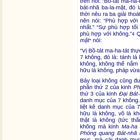
trên nói: “Bồ-tát ma-ha
bát-nhã ba-la-mật, đó 
thời nêu ra ba giải tho
nên nói: “Phù hợp với
nhất.” “Sự phù hợp tối
phù hợp với không.”
Q
4
mật
nói:
*
“Vị Bồ-tát ma-ha-tát th
7 không, đó là: tánh là
không, không thể nắm 
hữu là không, pháp vừa
Bảy loại không cũng đ
phần thứ 2 của kinh
Ph
thứ 3 của kinh
Đại Bát
danh mục của 7 không
liệt kê danh mục của 7
hữu là không, vô là kh
thật là không (tức thắ
không mà kinh
Ma-ha 
Phóng quang Bát-nhã 
mục, mà cái danh mục 