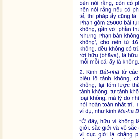
bèn nói rằng, còn có 
nên nói rằng nếu có ph
tế, thì pháp ấy cũng là
Phạn gồm 25000 bài tụng,
không, gần với phần th
Nhưng Phạn bản không c
không’, cho nên từ 16 
không, đều không có tr
rời hữu (bhāva), là hữu
mỗi mỗi cái ấy là không
2. Kinh
Bát-nhã
từ các
biểu lộ tánh không, c
không, lại tóm lược th
tánh không, tự tánh khô
loại không, mà lý do nh
nói hoàn toàn nhất trí.
ví dụ, như kinh
Ma-ha B
“Ở đây, hữu vi không l
giới, sắc giới và vô sắc 
vì dục giới là chẳng p