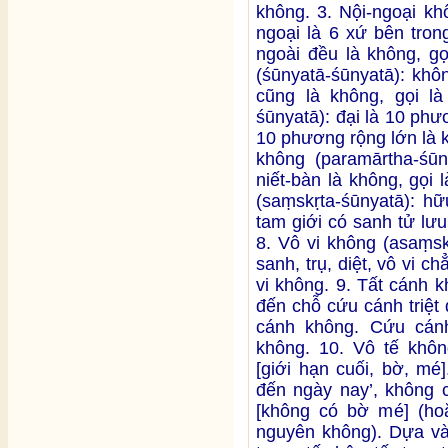
không. 3. Nội-ngoại kh
ngoại là 6 xứ bên tron
ngoài đều là không, gọ
(śūnyatā-śūnyatā): khô
cũng là không, gọi l
śūnyatā): đại là 10 ph
10 phương rộng lớn là k
không (paramārtha-śūny
niết-bàn là không, gọi
(saṃskṛta-śūnyatā): hữu
tam giới có sanh tử lưu
8. Vô vi không (asaṃsk
sanh, trụ, diệt, vô vi c
vi không. 9. Tất cánh k
đến chỗ cứu cánh triệt
cánh không. Cứu cánh 
không. 10. Vô tế không
[giới hạn cuối, bờ, mé
đến ngày nay’, không c
[không có bờ mé] (hoặ
nguyên không). Dựa và