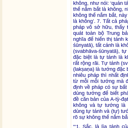
không, như nói: ‘quán t
thể nắm bắt là không, n
không thể nắm bắt, này
là không’. 7. Tất cả ph
pháp vô sở hữu, thấy t
quát toàn bộ Trung b
nghĩa để hiển thị tánh 
śūnyatā), tất cánh là kh
(svabhāva-śūnyatā), tự
đặc biệt là tự tánh là
rất rộng rãi. Tự tánh (
(lakṣaṇa) là tướng đặc 
nhiêu pháp thì nhất đị
từ mỗi mỗi tướng mà đ
định về pháp có sự bất
dùng tướng để biết phá
đề căn bản của A-tỳ-đạ
không và tự tướng là 
dùng tự tánh và (tự) t
rõ sự không thể nắm bắt
“‘1. Sắc, là lìa tánh 