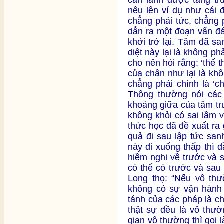
nêu lên ví dụ như cái đ
chẳng phải tức, chẳng p
dẫn ra một đoạn vấn đá
khởi trở lại. Tâm đã sa
diệt này lại là không phả
cho nên hỏi rằng: ‘thế 
của chân như lại là kh
chẳng phải chính là ‘c
Thông thường nói các
khoảng giữa của tâm tr
không khỏi có sai lầm 
thức học đã đề xuất ra g
quả đi sau lập tức san
này đi xuống thấp thì đầ
hiềm nghi về trước và s
có thể có trước và sa
Long thọ: “Nếu vô thườ
không có sự vận hành 
tánh của các pháp là c
thật sự đều là vô thườ
gian vô thường thì gọi 