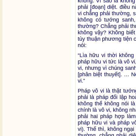
không. Vì sao là không
phải [đoạn] diệt. điều
vi chẳng phải thường, s
không có tướng sanh, 
thường? Chẳng phải thườ
không vậy? Không biết 
tùy thuận phương tiện 
nói:
“Lìa hữu vi thời không
pháp hữu vi tức là vô vi
vi, nhưng vì chúng san
[phân biệt thuyết]. … 
vi.”
Pháp vô vi là thật tướ
phải là pháp đối lập ho
không thể không nói là 
chính là vô vi, không nh
phải hai pháp hợp làm
pháp hữu vi và pháp vô
vi). Thế thì, không ngạ
thường, chẳng phải diệ