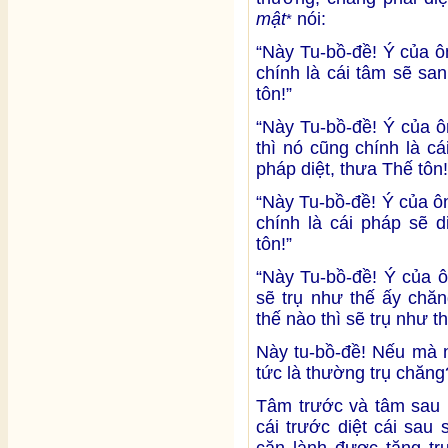
mật
nói:
*
“Này Tu-bồ-đề! Ý của 
chính là cái tâm sẽ sa
tôn!”
“Này Tu-bồ-đề! Ý của 
thì nó cũng chính là c
pháp diệt, thưa Thế tôn!
“Này Tu-bồ-đề! Ý của ô
chính là cái pháp sẽ 
tôn!”
“Này Tu-bồ-đề! Ý của 
sẽ trụ như thế ấy chă
thế nào thì sẽ trụ như th
Này tu-bồ-đề! Nếu mà n
tức là thường trụ chăng
Tâm trước và tâm sau l
cái trước diệt cái sau
căn lành được tăng tr