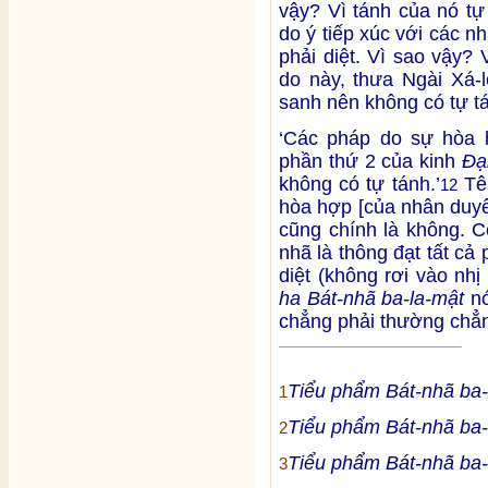
vậy? Vì tánh của nó tự
do ý tiếp xúc với các 
phải diệt. Vì sao vậy? 
do này, thưa Ngài Xá-
sanh nên không có tự tá
‘Các pháp do sự hòa 
phần thứ 2 của kinh
Đạ
không có tự tánh.’
Tên
12
hòa hợp [của nhân duyê
cũng chính là không. C
nhã là thông đạt tất cả
diệt (không rơi vào nh
ha Bát-nhã ba-la-mật
nó
chẳng phải thường chẳn
Tiểu phẩm Bát-nhã ba-
1
Tiểu phẩm Bát-nhã ba-
2
Tiểu phẩm Bát-nhã ba-
3