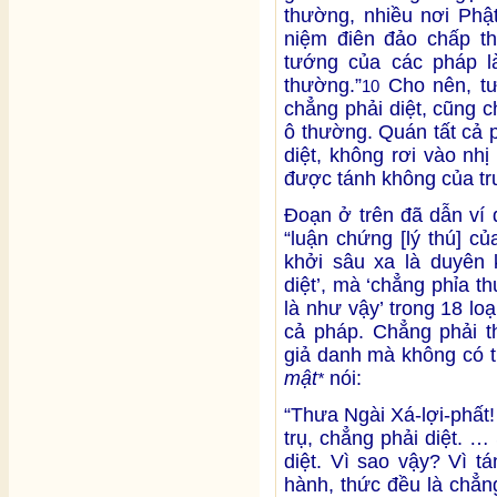
thường, nhiều nơi Phật
niệm điên đảo chấp t
tướng của các pháp l
thường.”
Cho nên, tư
10
chẳng phải diệt, cũng 
ô thường. Quán tất cả 
diệt, không rơi vào nh
được tánh không của tr
Đoạn ở trên đã dẫn ví d
“luận chứng [lý thú] c
khởi sâu xa là duyên 
diệt’, mà ‘chẳng phỉa t
là như vậy’ trong 18 loạ
cả pháp. Chẳng phải t
giả danh mà không có t
mật
nói:
*
“Thưa Ngài Xá-lợi-phất
trụ, chẳng phải diệt. 
diệt. Vì sao vậy? Vì t
hành, thức đều là chẳn