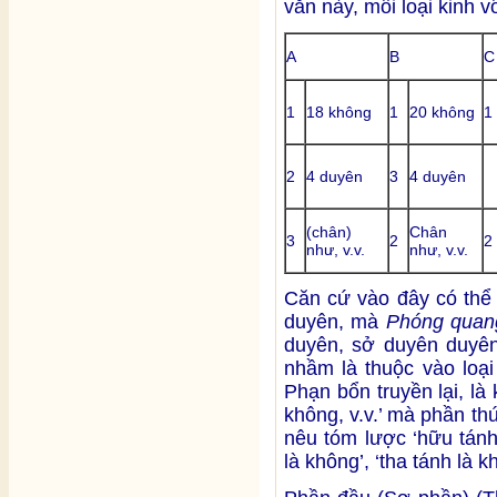
văn này, mỗi loại kinh v
A
B
C
1
18 không
1
20 không
1
2
4 duyên
3
4 duyên
(chân)
Chân
3
2
2
như, v.v.
như, v.v.
Căn cứ vào đây có thể 
duyên, mà
Phóng quan
duyên, sở duyên duyên
nhầm là thuộc vào loại
Phạn bổn truyền lại, là
không, v.v.’ mà phần thứ
nêu tóm lược ‘hữu tánh 
là không’, ‘tha tánh là k