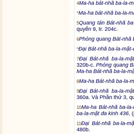
Ma-ha bát-nhã ba-la-m
4
Ma-ha bát-nhã ba-la-mậ
*
Quang tán Bát-nhã ba-
5
quyển 9, tr. 204c.
Phóng quang Bát-nhã b
6
Đại Bát-nhã ba-la-mật-
*
Đại Bát-nhã ba-la-mậ
7
320b-c.
Phóng quang Bá
Ma-ha Bát-nhã ba-la-mậ
Ma-ha Bát-nhã ba-la-m
8
Đại Bát-nhã ba-la-mậ
9
360a. Và Phần thứ 3, qu
Ma-ha Bát-nhã ba-la-
10
ba-la-mật đa kinh 436
, 
Đại Bát-nhã ba-la-m
11
480b.