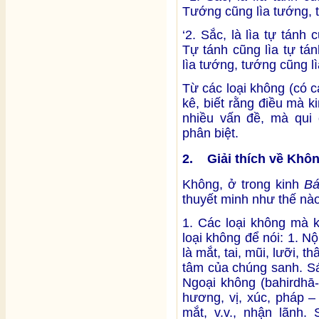
Tướng cũng lìa tướng, t
‘2. Sắc, là lìa tự tán
Tự tánh cũng lìa tự tá
lìa tướng, tướng cũng lì
Từ các loại không (có các
kê, biết rằng điều mà k
nhiều vấn đề, mà qui 
phân biệt.
2. Giải thích về Khô
Không, ở trong kinh
Bá
thuyết minh như thế nà
1. Các loại không mà 
loại không để nói: 1. N
là mắt, tai, mũi, lưỡi, t
tâm của chúng sanh. Sáu
Ngoại không (bahirdhā-
hương, vị, xúc, pháp –
mắt, v.v., nhận lãnh.