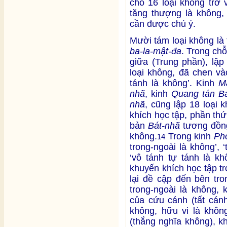
chỗ 16 loại không trở 
tăng thượng là không, v
cần được chú ý.
Mười tám loại không là
ba-la-mật-đa
. Trong ch
giữa (Trung phần), lập
loại không, đã chen và
tánh là không’. Kinh
M
nhã
, kinh
Quang tán B
nhã
, cũng lập 18 loại 
khích học tập, phần th
bản
Bát-nhã
tương đồng
không.
Trong kinh
Ph
14
trong-ngoài là không’, ‘
‘vô tánh tự tánh là kh
khuyến khích học tập t
lại đề cập đến bên tro
trong-ngoài là không, 
của cứu cánh (tất cán
không, hữu vi là không
(thắng nghĩa không), k