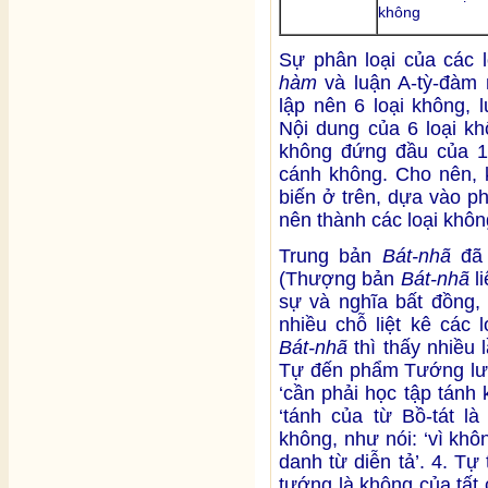
không
Sự phân loại của các l
hàm
và luận A-tỳ-đàm
lập nên 6 loại không, 
Nội dung của 6 loại kh
không đứng đầu của 14 
cánh không. Cho nên,
biến ở trên, dựa vào p
nên thành các loại khôn
Trung bản
Bát-nhã
đã 
(Thượng bản
Bát-nhã
li
sự và nghĩa bất đồng, 
nhiều chỗ liệt kê các 
Bát-nhã
thì thấy nhiều
Tự đến phẩm Tướng lưỡi
‘cần phải học tập tánh 
‘tánh của từ Bồ-tát l
không, như nói: ‘vì kh
danh từ diễn tả’. 4. Tự
tướng là không của tất 