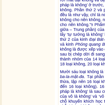
pháp là không’ ở trước, 
không. Phần thứ 2 và 
đều là như vậy, chỉ là n
không cho nên không, n
cho nên không.”
Phẩm 
9
giữa – Trung phần) của
lấy ‘tự tướng là không
thứ 2 của kinh
Đại Bát
và kinh
Phóng quang B
không là được xếp vào 
sau bị chép dời đi san
thành nhóm của 14 loại
18 loại không, 20 loại k
Mười sáu loại không là
ba-la-mật-đa
. Tại phần
thừa, lập nên 16 loại 
đến 16 loại không). 16
pháp là không’ là sau 
của vô là không’ và ‘vô
chỗ khuyến khích học 