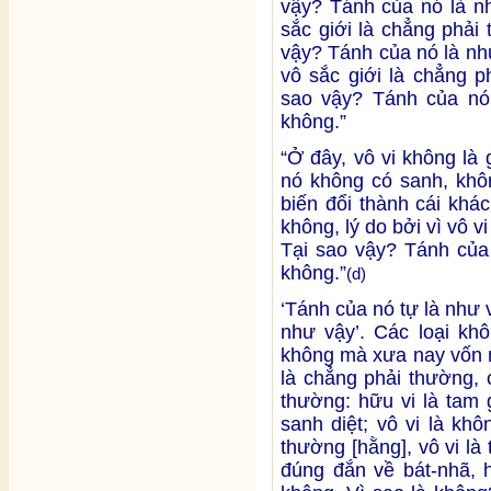
vậy? Tánh của nó là nh
sắc giới là chẳng phải
vậy? Tánh của nó là như
vô sắc giới là chẳng p
sao vậy? Tánh của nó 
không.”
“Ở đây, vô vi không là
nó không có sanh, khôn
biến đổi thành cái khác
không, lý do bởi vì vô v
Tại sao vậy? Tánh của 
không.”
(d)
‘Tánh của nó tự là như v
như vậy’. Các loại kh
không mà xưa nay vốn n
là chẳng phải thường, 
thường: hữu vi là tam 
sanh diệt; vô vi là kh
thường [hằng], vô vi l
đúng đắn về bát-nhã, h