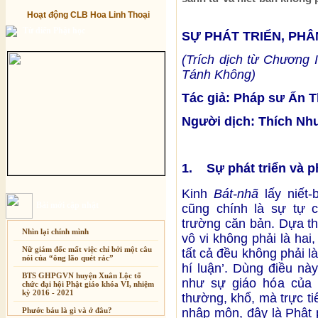
Hoạt động CLB Hoa Linh Thoại
Từ điển Phật học
SỰ PHÁT TRIỂN, PHÂ
(Trích dịch từ Chương 
Tánh Không)
Tác giả: Pháp sư Ấn 
Người dịch: Thích Nh
1. Sự phát triển và p
Kinh
Bát-nhã
lấy niết-
Bài mới cập nhật
cũng chính là sự tự c
trường căn bản. Dựa th
Nhìn lại chính mình
vô vi không phải là hai,
Nữ giám đốc mất việc chỉ bởi một câu
tất cả đều không phải là
nói của “ông lão quét rác”
hí luận’. Dùng điều nà
BTS GHPGVN huyện Xuân Lộc tổ
như sự giáo hóa của 
chức đại hội Phật giáo khóa VI, nhiệm
kỳ 2016 - 2021
thường, khổ, mà trực ti
Xuân Thi
nhập môn, đây là Phật 
Phước báu là gì và ở đâu?