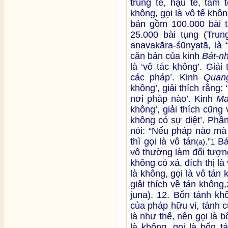
trung tế, hậu tế, tam 
không, gọi là vô tế khô
bản gồm 100.000 bài
25.000 bài tụng (Tru
anavakāra-śūnyatā, là 
căn bản của kinh
Bát-n
là ‘vô tác không’. Giải
các pháp’. Kinh
Quang
không’, giải thích rằng
nơi pháp nào’. Kinh
Ma
không’, giải thích cũng 
không có sự diệt’. Phầ
nói: “Nếu pháp nào mà
thì gọi là vô tán
.”
Bá
(a)
1
vô thường làm đối tượn
không có xả, đích thị là 
là không, gọi là vô tán
giải thích về tán không,
juna). 12. Bổn tánh khô
của pháp hữu vi, tánh c
là như thế, nên gọi là 
là không, gọi là bổn 