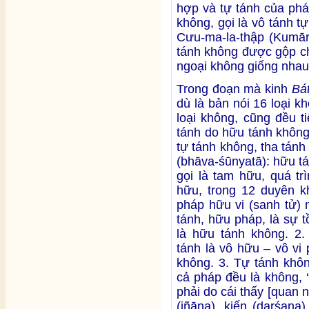
hợp và tự tánh của ph
không, gọi là vô tánh 
Cưu-ma-la-thập (Kumāra
tánh không được gộp ch
ngoại không giống nhau
Trong đoạn mà kinh
Bá
dù là bản nói 16 loại k
loại không, cũng đều ti
tánh do hữu tánh không
tự tánh không, tha tánh
(bhāva-śūnyatā): hữu tá
gọi là tam hữu, quá tr
hữu, trong 12 duyên kh
pháp hữu vi (sanh tử) 
tánh, hữu pháp, là sự t
là hữu tánh không. 2.
tánh là vô hữu – vô vi 
không. 3. Tự tánh khôn
cả pháp đều là không, 
phải do cái thấy [quan n
(jñāna), kiến (darśana