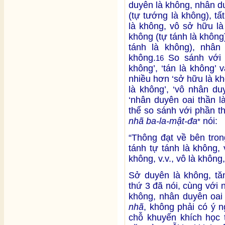
duyên là không, nhân d
(tự tướng là không), t
là không, vô sở hữu là
không (tự tánh là không)
tánh là không), nhân
không.
So sánh với 1
16
không’, ‘tán là không’ 
nhiều hơn ‘sở hữu là khô
là không’, ‘vô nhân du
‘nhân duyên oai thần l
thể so sánh với phần t
nhã ba-la-mật-đa
nói:
*
“Thông đạt về bên tron
tánh tự tánh là không,
không, v.v., vô là không,
Sở duyên là không, tă
thứ 3 đã nói, cùng với
không, nhân duyên oai
nhã
, không phải có ý n
chỗ khuyến khích học 