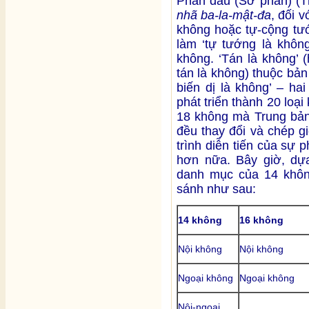
Phần đầu (Sơ phần) (
nhã ba-la-mật-đa
, đối v
không hoặc tự-cộng tướ
làm ‘tự tướng là không
không. ‘Tán là không’ 
tán là không) thuộc bản 
biến dị là không’ – ha
phát triển thành 20 loại
18 không mà Trung bả
đều thay đổi và chép g
trình diễn tiến của sự 
hơn nữa. Bây giờ, dự
danh mục của 14 khôn
sánh như sau:
14 không
16 không
Nội không
Nội không
Ngoại không
Ngoại không
Nội-ngoại