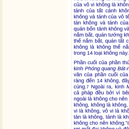
của vô vi không là khô
tánh của tất cánh khô
không và tánh của vô t
tán không và tánh của
quán bổn tánh không và
nắm bắt, quán tướng kh
thể nắm bắt, quán tất 
không là không thể nắm
trong 14 loại không này.
Phần cuối của phần th
kinh
Phóng quang Bát-
văn của phần cuối của
ràng đến 14 không, đây
cùng.
Ngoài ra, kinh
7
cả pháp đều bởi vì bê
ngoài là không cho nên
không, không là không,
vi là không, vô vi là kh
tán là không, tánh là k
không cho nên không.”
rơi mất đại không và đệ