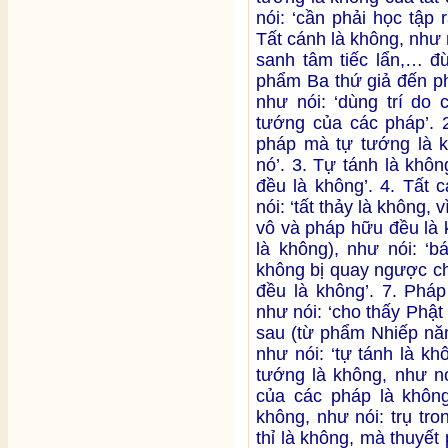
nói: ‘cần phải học tập 
Tất cánh là không, như n
sanh tâm tiếc lẩn,… đ
phẩm Ba thứ giả đến ph
như nói: ‘dùng trí do
tướng của các pháp’. 2
pháp mà tự tướng là k
nó’. 3. Tự tánh là khôn
đều là không’. 4. Tất 
nói: ‘tất thảy là không, 
vô và pháp hữu đều là 
là không), như nói: ‘b
không bị quay ngược ch
đều là không’. 7. Pháp
như nói: ‘cho thấy Phật 
sau (từ phẩm Nhiếp năm
như nói: ‘tự tánh là k
tướng là không, như nó
của các pháp là không’
không, như nói: trụ tro
thỉ là không, mà thuyết