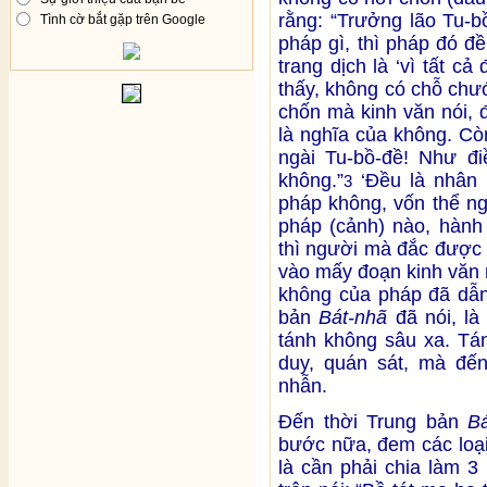
rằng: “Trưởng lão Tu-b
Tình cờ bắt gặp trên Google
pháp gì, thì pháp đó đề
trang dịch là ‘vì tất c
thấy, không có chỗ chư
chốn mà kinh văn nói, 
là nghĩa của không. Cò
ngài Tu-bồ-đề! Như đi
không.”
‘Đều là nhân n
3
pháp không, vốn thể n
pháp (cảnh) nào, hành
thì người mà đắc được 
vào mấy đoạn kinh văn 
không của pháp đã dẫn
bản
Bát-nhã
đã nói, là
tánh không sâu xa. Tán
duy, quán sát, mà đến
nhẫn.
Đến thời Trung bản
B
bước nữa, đem các loại
là cần phải chia làm 3