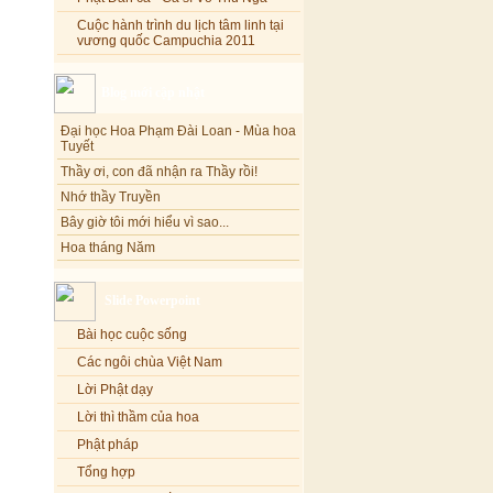
Cuộc hành trình du lịch tâm linh tại
vương quốc Campuchia 2011
Blog mới cập nhật
Đại học Hoa Phạm Đài Loan - Mùa hoa
Tuyết
Thầy ơi, con đã nhận ra Thầy rồi!
Nhớ thầy Truyền
Bây giờ tôi mới hiểu vì sao...
Hoa tháng Năm
Cổ phần công đức
Tôi mắc nợ ông Sáu
Slide Powerpoint
Đi tìm vũ khúc mùa hè
Bài học cuộc sống
Mơ màng Phật dạy....
Các ngôi chùa Việt Nam
Lời thú tội của chị gái nhỏ nhen
Lời Phật dạy
Lời thì thầm của hoa
Phật pháp
Tổng hợp