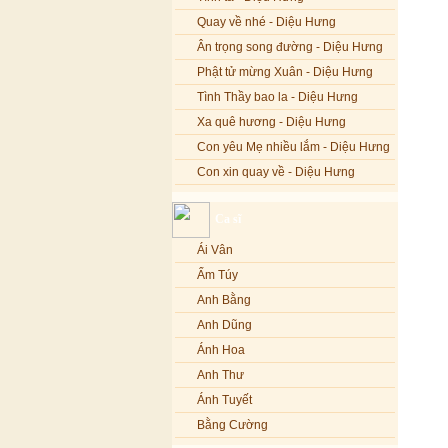
Quay về nhé - Diệu Hưng
Ân trọng song đường - Diệu Hưng
Phật tử mừng Xuân - Diệu Hưng
Tình Thầy bao la - Diệu Hưng
Xa quê hương - Diệu Hưng
Con yêu Mẹ nhiều lắm - Diệu Hưng
Con xin quay về - Diệu Hưng
Hoa đăng đêm Di Đà - Diệu Hưng
Ca sĩ
Nếu xa Phật - Diệu Hưng
Ái Vân
Tình Lam - Kim Khánh & Hoàng
Vĩnh
Ẩm Túy
Xin cho con niềm tin - Kim Linh
Anh Bằng
Quán Âm Mẹ hiền - Kim Linh
Anh Dũng
Nhạc niệm Nam Mô A Di Đà Phật -
Ánh Hoa
Kim Linh
Anh Thư
Mẹ Từ Bi - Kim Linh
Ánh Tuyết
12 Lời nguyện của Bồ tát Quán Thế
Âm - Kim Linh
Bằng Cường