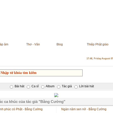
áp âm
Thơ - Văn
Blog
Thiệp Phật giáo
17:48, Friday.August 0
Bài hát
Ca sĩ
Album
Tác giả
Lời bài hát
ác ca khúc của tác giả "Bằng Cường"
nh phúc có Phật - Bằng Cường
Ngàn năm sen nở - Bằng Cường