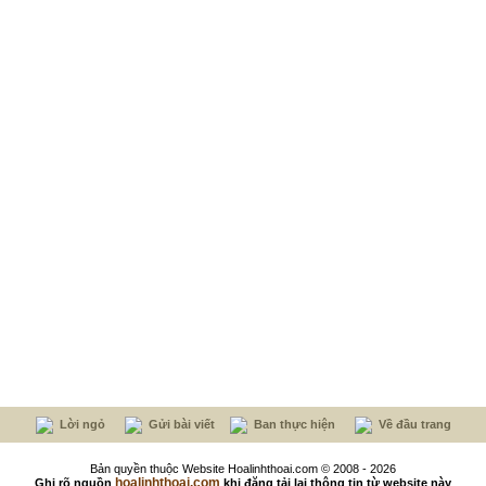
Lời ngỏ
Gửi bài viết
Ban thực hiện
Về đầu trang
Bản quyền thuộc Website Hoalinhthoai.com © 2008 - 2026
hoalinhthoai.com
Ghi rõ nguồn
khi đăng tải lại thông tin từ website này