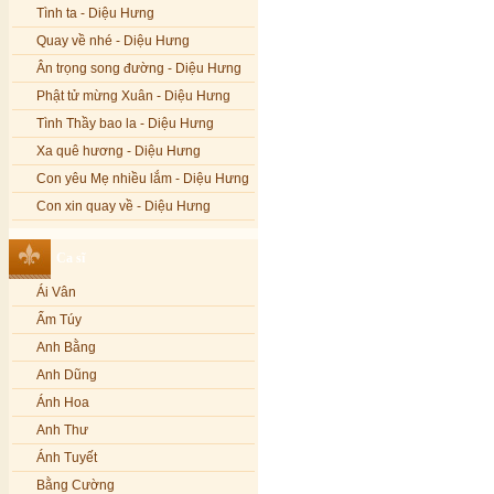
Tình ta - Diệu Hưng
Quay về nhé - Diệu Hưng
Ân trọng song đường - Diệu Hưng
Phật tử mừng Xuân - Diệu Hưng
Tình Thầy bao la - Diệu Hưng
Xa quê hương - Diệu Hưng
Con yêu Mẹ nhiều lắm - Diệu Hưng
Con xin quay về - Diệu Hưng
Hoa đăng đêm Di Đà - Diệu Hưng
Ca sĩ
Nếu xa Phật - Diệu Hưng
Ái Vân
Tình Lam - Kim Khánh & Hoàng
Vĩnh
Ẩm Túy
Xin cho con niềm tin - Kim Linh
Anh Bằng
Quán Âm Mẹ hiền - Kim Linh
Anh Dũng
Nhạc niệm Nam Mô A Di Đà Phật -
Ánh Hoa
Kim Linh
Anh Thư
Mẹ Từ Bi - Kim Linh
Ánh Tuyết
12 Lời nguyện của Bồ tát Quán Thế
Âm - Kim Linh
Bằng Cường