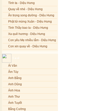
Tình ta - Diệu Hưng
Quay về nhé - Diệu Hưng
Ân trọng song đường - Diệu Hưng
Phật tử mừng Xuân - Diệu Hưng
Tình Thầy bao la - Diệu Hưng
Xa quê hương - Diệu Hưng
Con yêu Mẹ nhiều lắm - Diệu Hưng
Con xin quay về - Diệu Hưng
Hoa đăng đêm Di Đà - Diệu Hưng
Ca sĩ
Nếu xa Phật - Diệu Hưng
Ái Vân
Tình Lam - Kim Khánh & Hoàng
Vĩnh
Ẩm Túy
Xin cho con niềm tin - Kim Linh
Anh Bằng
Quán Âm Mẹ hiền - Kim Linh
Anh Dũng
Nhạc niệm Nam Mô A Di Đà Phật -
Ánh Hoa
Kim Linh
Anh Thư
Mẹ Từ Bi - Kim Linh
Ánh Tuyết
12 Lời nguyện của Bồ tát Quán Thế
Âm - Kim Linh
Bằng Cường