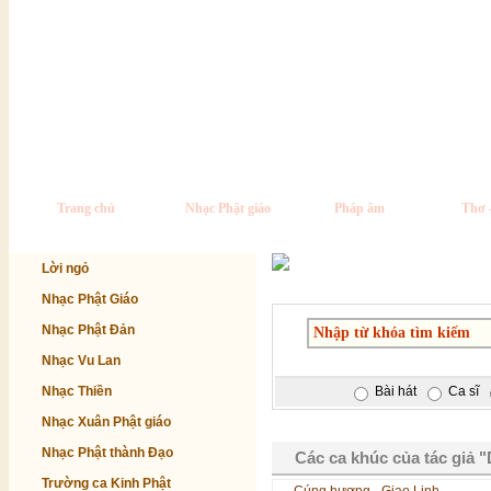
Trang chủ
Nhạc Phật giáo
Pháp âm
Thơ 
Lời ngỏ
Nhạc Phật Giáo
Nhạc Phật Đản
Nhạc Vu Lan
Nhạc Thiền
Bài hát
Ca sĩ
Nhạc Xuân Phật giáo
Nhạc Phật thành Đạo
Các ca khúc của tác giả 
Trường ca Kinh Phật