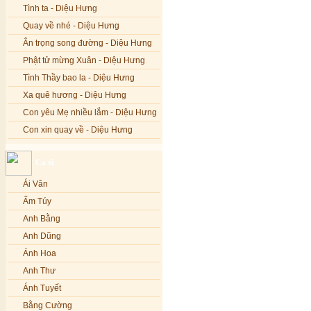
Tình ta - Diệu Hưng
Quay về nhé - Diệu Hưng
Ân trọng song đường - Diệu Hưng
Phật tử mừng Xuân - Diệu Hưng
Tình Thầy bao la - Diệu Hưng
Xa quê hương - Diệu Hưng
Con yêu Mẹ nhiều lắm - Diệu Hưng
Con xin quay về - Diệu Hưng
Hoa đăng đêm Di Đà - Diệu Hưng
Ca sĩ
Nếu xa Phật - Diệu Hưng
Ái Vân
Tình Lam - Kim Khánh & Hoàng
Vĩnh
Ẩm Túy
Xin cho con niềm tin - Kim Linh
Anh Bằng
Quán Âm Mẹ hiền - Kim Linh
Anh Dũng
Nhạc niệm Nam Mô A Di Đà Phật -
Ánh Hoa
Kim Linh
Anh Thư
Mẹ Từ Bi - Kim Linh
Ánh Tuyết
12 Lời nguyện của Bồ tát Quán Thế
Âm - Kim Linh
Bằng Cường