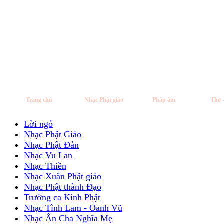
Trang chủ
Nhạc Phật giáo
Pháp âm
Thơ 
Lời ngỏ
Nhạc Phật Giáo
Nhạc Phật Đản
Nhạc Vu Lan
Nhạc Thiền
Nhạc Xuân Phật giáo
Nhạc Phật thành Đạo
Trường ca Kinh Phật
Nhạc Tình Lam - Oanh Vũ
Nhạc Ân Cha Nghĩa Mẹ