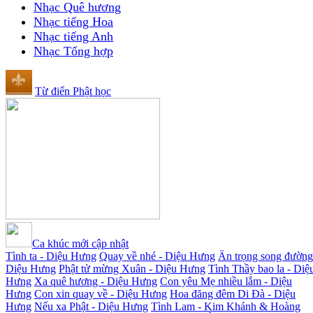
Nhạc Quê hương
Nhạc tiếng Hoa
Nhạc tiếng Anh
Nhạc Tổng hợp
Từ điển Phật học
Ca khúc mới cập nhật
Tình ta - Diệu Hưng
Quay về nhé - Diệu Hưng
Ân trọng song đường
Diệu Hưng
Phật tử mừng Xuân - Diệu Hưng
Tình Thầy bao la - Diệ
Hưng
Xa quê hương - Diệu Hưng
Con yêu Mẹ nhiều lắm - Diệu
Hưng
Con xin quay về - Diệu Hưng
Hoa đăng đêm Di Đà - Diệu
Hưng
Nếu xa Phật - Diệu Hưng
Tình Lam - Kim Khánh & Hoàng