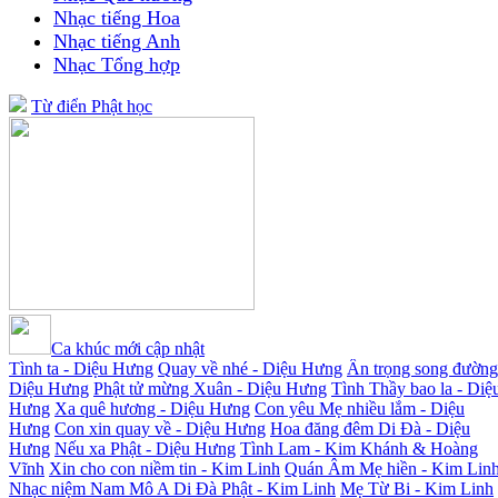
Nhạc tiếng Hoa
Nhạc tiếng Anh
Nhạc Tổng hợp
Từ điển Phật học
Ca khúc mới cập nhật
Tình ta - Diệu Hưng
Quay về nhé - Diệu Hưng
Ân trọng song đường
Diệu Hưng
Phật tử mừng Xuân - Diệu Hưng
Tình Thầy bao la - Diệ
Hưng
Xa quê hương - Diệu Hưng
Con yêu Mẹ nhiều lắm - Diệu
Hưng
Con xin quay về - Diệu Hưng
Hoa đăng đêm Di Đà - Diệu
Hưng
Nếu xa Phật - Diệu Hưng
Tình Lam - Kim Khánh & Hoàng
Vĩnh
Xin cho con niềm tin - Kim Linh
Quán Âm Mẹ hiền - Kim Lin
Nhạc niệm Nam Mô A Di Đà Phật - Kim Linh
Mẹ Từ Bi - Kim Linh