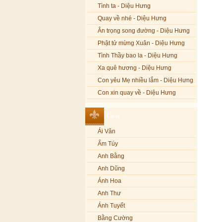
Tình ta - Diệu Hưng
Quay về nhé - Diệu Hưng
Ân trọng song đường - Diệu Hưng
Phật tử mừng Xuân - Diệu Hưng
Tình Thầy bao la - Diệu Hưng
Xa quê hương - Diệu Hưng
Con yêu Mẹ nhiều lắm - Diệu Hưng
Con xin quay về - Diệu Hưng
Hoa đăng đêm Di Đà - Diệu Hưng
Ca sĩ
Nếu xa Phật - Diệu Hưng
Ái Vân
Tình Lam - Kim Khánh & Hoàng
Vĩnh
Ẩm Túy
Xin cho con niềm tin - Kim Linh
Anh Bằng
Quán Âm Mẹ hiền - Kim Linh
Anh Dũng
Nhạc niệm Nam Mô A Di Đà Phật -
Ánh Hoa
Kim Linh
Anh Thư
Mẹ Từ Bi - Kim Linh
Ánh Tuyết
12 Lời nguyện của Bồ tát Quán Thế
Âm - Kim Linh
Bằng Cường