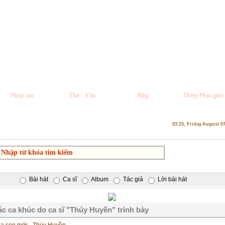
Pháp âm
Thơ - Văn
Blog
Thiệp Phật giáo
03:23, Friday.August 0
Bài hát
Ca sĩ
Album
Tác giả
Lời bài hát
c ca khúc do ca sĩ "Thúy Huyền" trình bày