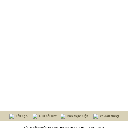
Lời ngỏ
Gửi bài viết
Ban thực hiện
Về đầu trang
Bản quyền thuộc Website Hoalinhthoai.com © 2008 - 2026