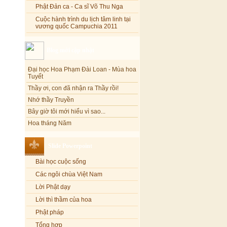
Phật Đản ca - Ca sĩ Võ Thu Nga
Cuộc hành trình du lịch tâm linh tại
vương quốc Campuchia 2011
Blog mới cập nhật
Đại học Hoa Phạm Đài Loan - Mùa hoa
Tuyết
Thầy ơi, con đã nhận ra Thầy rồi!
Nhớ thầy Truyền
Bây giờ tôi mới hiểu vì sao...
Hoa tháng Năm
Cổ phần công đức
Tôi mắc nợ ông Sáu
Slide Powerpoint
Đi tìm vũ khúc mùa hè
Bài học cuộc sống
Mơ màng Phật dạy....
Các ngôi chùa Việt Nam
Lời thú tội của chị gái nhỏ nhen
Lời Phật dạy
Lời thì thầm của hoa
Phật pháp
Tổng hợp