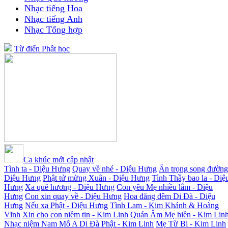
Nhạc tiếng Hoa
Nhạc tiếng Anh
Nhạc Tổng hợp
Từ điển Phật học
Ca khúc mới cập nhật
Tình ta - Diệu Hưng
Quay về nhé - Diệu Hưng
Ân trọng song đường
Diệu Hưng
Phật tử mừng Xuân - Diệu Hưng
Tình Thầy bao la - Diệ
Hưng
Xa quê hương - Diệu Hưng
Con yêu Mẹ nhiều lắm - Diệu
Hưng
Con xin quay về - Diệu Hưng
Hoa đăng đêm Di Đà - Diệu
Hưng
Nếu xa Phật - Diệu Hưng
Tình Lam - Kim Khánh & Hoàng
Vĩnh
Xin cho con niềm tin - Kim Linh
Quán Âm Mẹ hiền - Kim Lin
Nhạc niệm Nam Mô A Di Đà Phật - Kim Linh
Mẹ Từ Bi - Kim Linh