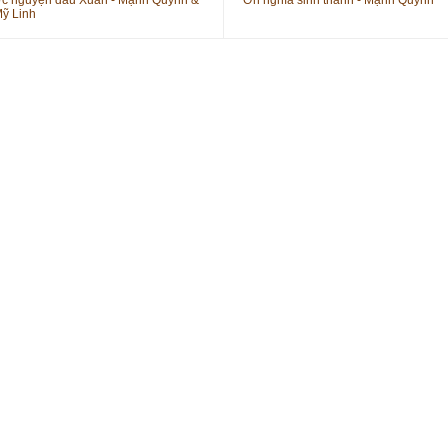
c nguyện đầu Xuân - Mạnh Quỳnh &
Ơn nghĩa sinh thành - Mạnh Quỳnh
ỹ Linh