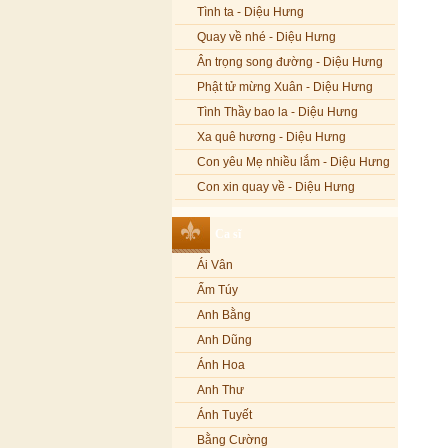
Tình ta - Diệu Hưng
Quay về nhé - Diệu Hưng
Ân trọng song đường - Diệu Hưng
Phật tử mừng Xuân - Diệu Hưng
Tình Thầy bao la - Diệu Hưng
Xa quê hương - Diệu Hưng
Con yêu Mẹ nhiều lắm - Diệu Hưng
Con xin quay về - Diệu Hưng
Hoa đăng đêm Di Đà - Diệu Hưng
Ca sĩ
Nếu xa Phật - Diệu Hưng
Ái Vân
Tình Lam - Kim Khánh & Hoàng
Vĩnh
Ẩm Túy
Xin cho con niềm tin - Kim Linh
Anh Bằng
Quán Âm Mẹ hiền - Kim Linh
Anh Dũng
Nhạc niệm Nam Mô A Di Đà Phật -
Ánh Hoa
Kim Linh
Anh Thư
Mẹ Từ Bi - Kim Linh
Ánh Tuyết
12 Lời nguyện của Bồ tát Quán Thế
Âm - Kim Linh
Bằng Cường