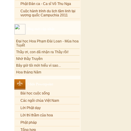
Phật Đản ca - Ca sĩ Võ Thu Nga
Cuộc hành trình du lịch tâm linh tại
vương quốc Campuchia 2011
Blog mới cập nhật
Đại học Hoa Phạm Đài Loan - Mùa hoa
Tuyết
Thầy ơi, con đã nhận ra Thầy rồi!
Nhớ thầy Truyền
Bây giờ tôi mới hiểu vì sao...
Hoa tháng Năm
Cổ phần công đức
Tôi mắc nợ ông Sáu
Slide Powerpoint
Đi tìm vũ khúc mùa hè
Bài học cuộc sống
Mơ màng Phật dạy....
Các ngôi chùa Việt Nam
Lời thú tội của chị gái nhỏ nhen
Lời Phật dạy
Lời thì thầm của hoa
Phật pháp
Tổng hợp