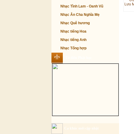
Ướ
Lưu M
Nhạc Tình Lam - Oanh Vũ
Nhạc Ân Cha Nghĩa Mẹ
Nhạc Quê hương
Nhạc tiếng Hoa
Nhạc tiếng Anh
Nhạc Tổng hợp
Từ điển Phật học
Ca khúc mới cập nhật