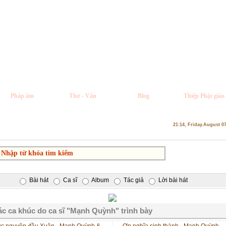
Pháp âm
Thơ - Văn
Blog
Thiệp Phật giáo
21:14, Friday.August 0
Bài hát
Ca sĩ
Album
Tác giả
Lời bài hát
c ca khúc do ca sĩ "Mạnh Quỳnh" trình bày