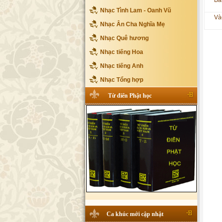
Bà
Nhạc Tình Lam - Oanh Vũ
Và
Nhạc Ân Cha Nghĩa Mẹ
Nhạc Quê hương
Nhạc tiếng Hoa
Nhạc tiếng Anh
Nhạc Tổng hợp
Từ điển Phật học
Ca khúc mới cập nhật