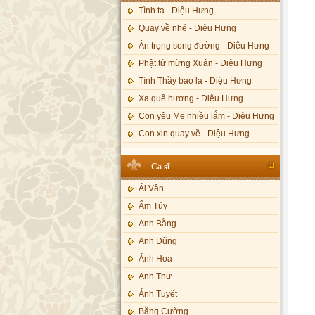
Tình ta - Diệu Hưng
Quay về nhé - Diệu Hưng
Ân trọng song đường - Diệu Hưng
Phật tử mừng Xuân - Diệu Hưng
Tình Thầy bao la - Diệu Hưng
Xa quê hương - Diệu Hưng
Con yêu Mẹ nhiều lắm - Diệu Hưng
Con xin quay về - Diệu Hưng
Hoa đăng đêm Di Đà - Diệu Hưng
Ca sĩ
Nếu xa Phật - Diệu Hưng
Ái Vân
Tình Lam - Kim Khánh & Hoàng
Vĩnh
Ẩm Túy
Xin cho con niềm tin - Kim Linh
Anh Bằng
Quán Âm Mẹ hiền - Kim Linh
Anh Dũng
Nhạc niệm Nam Mô A Di Đà Phật -
Ánh Hoa
Kim Linh
Anh Thư
Mẹ Từ Bi - Kim Linh
Ánh Tuyết
12 Lời nguyện của Bồ tát Quán Thế
Âm - Kim Linh
Bằng Cường