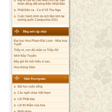
nhân động đất sóng thần Nhật Bản
Phật Đản ca - Ca sĩ Võ Thu Nga
Cuộc hành trình du lịch tâm linh tại
vương quốc Campuchia 2011
Blog mới cập nhật
Đại học Hoa Phạm Đài Loan - Mùa hoa
Tuyết
Thầy ơi, con đã nhận ra Thầy rồi!
Nhớ thầy Truyền
Bây giờ tôi mới hiểu vì sao...
Hoa tháng Năm
Cổ phần công đức
Tôi mắc nợ ông Sáu
Slide Powerpoint
Đi tìm vũ khúc mùa hè
Mơ màng Phật dạy....
Bài học cuộc sống
Lời thú tội của chị gái nhỏ nhen
Các ngôi chùa Việt Nam
Lời Phật dạy
Lời thì thầm của hoa
Phật pháp