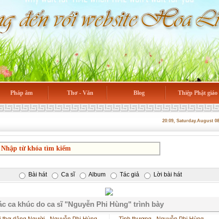
Pháp âm
Thơ - Văn
Blog
Thiệp Phật giáo
20:09, Saturday.August 0
Bài hát
Ca sĩ
Album
Tác giả
Lời bài hát
c ca khúc do ca sĩ "Nguyễn Phi Hùng" trình bày