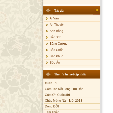
Lạy Phật Quan Âm - Kim Linh
Bảo Phúc
Tác giả
Lạy Phật Dược Sư - Kim Linh
Bảo Yến
Diệu Pháp Liên Hoa - Kim Linh
Bảo Yến và Khắc Dũng
Ái Vân
Bé Minh Tú
An Thuyên
Bé Phương Anh
Anh Bằng
Bé Xuân Mai
Bắc Sơn
Bích Hồng
Bằng Cường
Bích Phượng
Bảo Chấn
Bích Thảo
Bảo Phúc
Bích Tuyền
Bửu Ấn
Boneur Trinh
Bửu Bác
Thơ - Văn mới cập nhật
Cali
Châu Kỳ
Xuân Thi
Cẩm Ly
Chí Tâm
Cảm Tác Nỗi Lòng Lưu Dân
Cẩm Vân
Chúc Hiếu
Cảm Ơn Cuộc đời
Cao Duy
Chúc Linh
Chúc Mừng Năm Mới 2018
Cao Minh
Chung Quân
Dòng ĐỜI
Châu Khánh Hà
Chương Đức
Tâm Thiền
Chế Thanh
Chuông Ngân