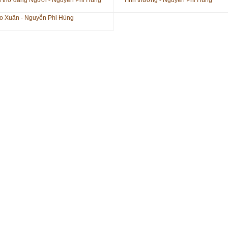
i thơ dâng Người - Nguyễn Phi Hùng
Tình thương - Nguyễn Phi Hùng
o Xuân - Nguyễn Phi Hùng