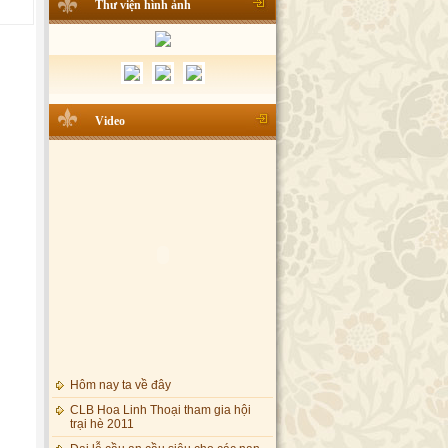
Thư viện hình ảnh
Video
Hôm nay ta về đây
CLB Hoa Linh Thoại tham gia hội
trại hè 2011
Đại lễ cầu an cầu siêu cho các nạn