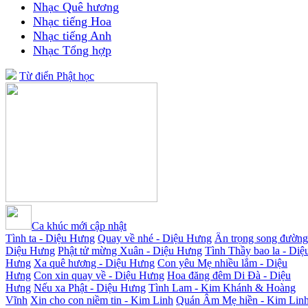
Nhạc Quê hương
Nhạc tiếng Hoa
Nhạc tiếng Anh
Nhạc Tổng hợp
Từ điển Phật học
Ca khúc mới cập nhật
Tình ta - Diệu Hưng
Quay về nhé - Diệu Hưng
Ân trọng song đường
Diệu Hưng
Phật tử mừng Xuân - Diệu Hưng
Tình Thầy bao la - Diệ
Hưng
Xa quê hương - Diệu Hưng
Con yêu Mẹ nhiều lắm - Diệu
Hưng
Con xin quay về - Diệu Hưng
Hoa đăng đêm Di Đà - Diệu
Hưng
Nếu xa Phật - Diệu Hưng
Tình Lam - Kim Khánh & Hoàng
Vĩnh
Xin cho con niềm tin - Kim Linh
Quán Âm Mẹ hiền - Kim Lin