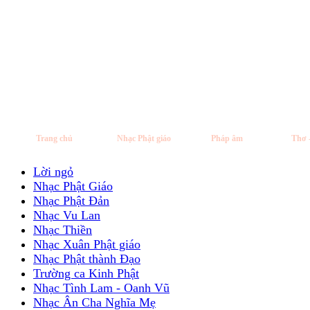
Trang chủ
Nhạc Phật giáo
Pháp âm
Thơ 
Lời ngỏ
Nhạc Phật Giáo
Nhạc Phật Đản
Nhạc Vu Lan
Nhạc Thiền
Nhạc Xuân Phật giáo
Nhạc Phật thành Đạo
Trường ca Kinh Phật
Nhạc Tình Lam - Oanh Vũ
Nhạc Ân Cha Nghĩa Mẹ