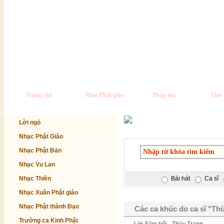
Trang chủ
Nhạc Phật giáo
Pháp âm
Thơ 
Lời ngỏ
Nhạc Phật Giáo
Nhạc Phật Đản
Nhạc Vu Lan
Nhạc Thiền
Bài hát
Ca sĩ
Nhạc Xuân Phật giáo
Nhạc Phật thành Đạo
Các ca khúc do ca sĩ "Thù
Trường ca Kinh Phật