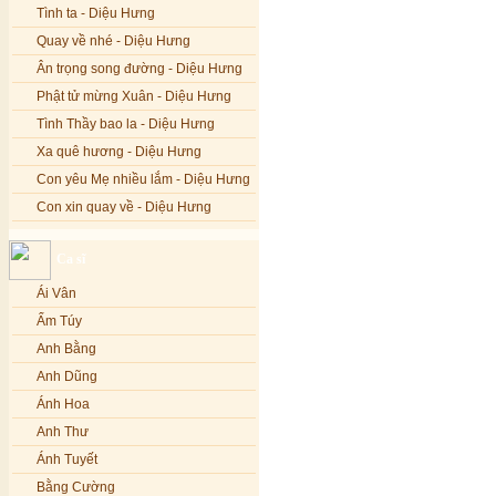
Tình ta - Diệu Hưng
Quay về nhé - Diệu Hưng
Ân trọng song đường - Diệu Hưng
Phật tử mừng Xuân - Diệu Hưng
Tình Thầy bao la - Diệu Hưng
Xa quê hương - Diệu Hưng
Con yêu Mẹ nhiều lắm - Diệu Hưng
Con xin quay về - Diệu Hưng
Hoa đăng đêm Di Đà - Diệu Hưng
Ca sĩ
Nếu xa Phật - Diệu Hưng
Ái Vân
Tình Lam - Kim Khánh & Hoàng
Vĩnh
Ẩm Túy
Xin cho con niềm tin - Kim Linh
Anh Bằng
Quán Âm Mẹ hiền - Kim Linh
Anh Dũng
Nhạc niệm Nam Mô A Di Đà Phật -
Ánh Hoa
Kim Linh
Anh Thư
Mẹ Từ Bi - Kim Linh
Ánh Tuyết
12 Lời nguyện của Bồ tát Quán Thế
Âm - Kim Linh
Bằng Cường