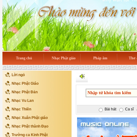
Trang chủ
Nhạc Phật giáo
Pháp âm
Thơ 
Lời ngỏ
Nhạc Phật Giáo
Nhạc Phật Đản
Nhạc Vu Lan
Nhạc Thiền
Bài hát
Ca sĩ
Nhạc Xuân Phật giáo
Nhạc Phật thành Đạo
Trường ca Kinh Phật