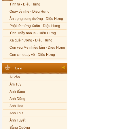
Tình ta - Diệu Hưng
Quay về nhé - Diệu Hưng
Ân trọng song đường - Diệu Hưng
Phật tử mừng Xuân - Diệu Hưng
Tình Thầy bao la - Diệu Hưng
Xa quê hương - Diệu Hưng
Con yêu Mẹ nhiều lắm - Diệu Hưng
Con xin quay về - Diệu Hưng
Hoa đăng đêm Di Đà - Diệu Hưng
Ca sĩ
Nếu xa Phật - Diệu Hưng
Ái Vân
Tình Lam - Kim Khánh & Hoàng
Vĩnh
Ẩm Túy
Xin cho con niềm tin - Kim Linh
Anh Bằng
Quán Âm Mẹ hiền - Kim Linh
Anh Dũng
Nhạc niệm Nam Mô A Di Đà Phật -
Ánh Hoa
Kim Linh
Anh Thư
Mẹ Từ Bi - Kim Linh
Ánh Tuyết
12 Lời nguyện của Bồ tát Quán Thế
Âm - Kim Linh
Bằng Cường