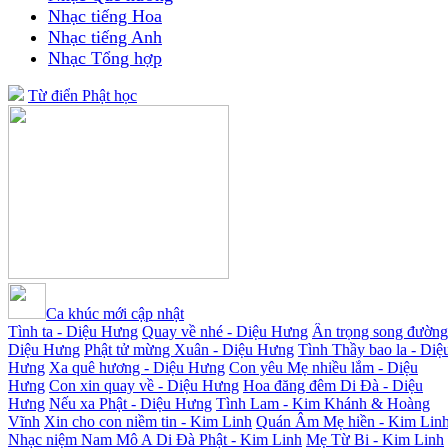
Nhạc tiếng Hoa
Nhạc tiếng Anh
Nhạc Tổng hợp
Từ điển Phật học
Ca khúc mới cập nhật
Tình ta - Diệu Hưng
Quay về nhé - Diệu Hưng
Ân trọng song đường
Diệu Hưng
Phật tử mừng Xuân - Diệu Hưng
Tình Thầy bao la - Diệ
Hưng
Xa quê hương - Diệu Hưng
Con yêu Mẹ nhiều lắm - Diệu
Hưng
Con xin quay về - Diệu Hưng
Hoa đăng đêm Di Đà - Diệu
Hưng
Nếu xa Phật - Diệu Hưng
Tình Lam - Kim Khánh & Hoàng
Vĩnh
Xin cho con niềm tin - Kim Linh
Quán Âm Mẹ hiền - Kim Lin
Nhạc niệm Nam Mô A Di Đà Phật - Kim Linh
Mẹ Từ Bi - Kim Linh