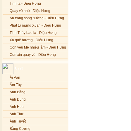
Tình ta - Diệu Hưng
Quay về nhé - Diệu Hưng
Ân trọng song đường - Diệu Hưng
Phật tử mừng Xuân - Diệu Hưng
Tình Thầy bao la - Diệu Hưng
Xa quê hương - Diệu Hưng
Con yêu Mẹ nhiều lắm - Diệu Hưng
Con xin quay về - Diệu Hưng
Hoa đăng đêm Di Đà - Diệu Hưng
Ca sĩ
Nếu xa Phật - Diệu Hưng
Ái Vân
Tình Lam - Kim Khánh & Hoàng
Vĩnh
Ẩm Túy
Xin cho con niềm tin - Kim Linh
Anh Bằng
Quán Âm Mẹ hiền - Kim Linh
Anh Dũng
Nhạc niệm Nam Mô A Di Đà Phật -
Ánh Hoa
Kim Linh
Anh Thư
Mẹ Từ Bi - Kim Linh
Ánh Tuyết
12 Lời nguyện của Bồ tát Quán Thế
Âm - Kim Linh
Bằng Cường