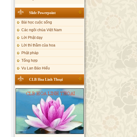
Tôi mắc nợ ông Sáu
Slide Powerpoint
Đi tìm vũ khúc mùa hè
Mơ màng Phật dạy....
Bài học cuộc sống
Lời thú tội của chị gái nhỏ nhen
Các ngôi chùa Việt Nam
Lời Phật dạy
Lời thì thầm của hoa
Phật pháp
Tổng hợp
Vu Lan Báo Hiếu
CLB Hoa Linh Thoại