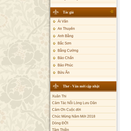
Lạy Phật Quan Âm - Kim Linh
Bảo Phúc
Tác giả
Lạy Phật Dược Sư - Kim Linh
Bảo Yến
Diệu Pháp Liên Hoa - Kim Linh
Bảo Yến và Khắc Dũng
Ái Vân
Bé Minh Tú
An Thuyên
Bé Phương Anh
Anh Bằng
Bé Xuân Mai
Bắc Sơn
Bích Hồng
Bằng Cường
Bích Phượng
Bảo Chấn
Bích Thảo
Bảo Phúc
Bích Tuyền
Bửu Ấn
Boneur Trinh
Bửu Bác
Thơ - Văn mới cập nhật
Cali
Châu Kỳ
Xuân Thi
Cẩm Ly
Chí Tâm
Cảm Tác Nỗi Lòng Lưu Dân
Cẩm Vân
Chúc Hiếu
Cảm Ơn Cuộc đời
Cao Duy
Chúc Linh
Chúc Mừng Năm Mới 2018
Cao Minh
Chung Quân
Dòng ĐỜI
Châu Khánh Hà
Tâm Thiền
Chương Đức
Chế Thanh
Chuông Ngân