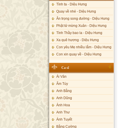
Tình ta - Diệu Hưng
Quay về nhé - Diệu Hưng
Ân trọng song đường - Diệu Hưng
Phật tử mừng Xuân - Diệu Hưng
Tình Thầy bao la - Diệu Hưng
Xa quê hương - Diệu Hưng
Con yêu Mẹ nhiều lắm - Diệu Hưng
Con xin quay về - Diệu Hưng
Hoa đăng đêm Di Đà - Diệu Hưng
Ca sĩ
Nếu xa Phật - Diệu Hưng
Ái Vân
Tình Lam - Kim Khánh & Hoàng
Vĩnh
Ẩm Túy
Xin cho con niềm tin - Kim Linh
Anh Bằng
Quán Âm Mẹ hiền - Kim Linh
Anh Dũng
Nhạc niệm Nam Mô A Di Đà Phật -
Ánh Hoa
Kim Linh
Anh Thư
Mẹ Từ Bi - Kim Linh
Ánh Tuyết
12 Lời nguyện của Bồ tát Quán Thế
Âm - Kim Linh
Bằng Cường