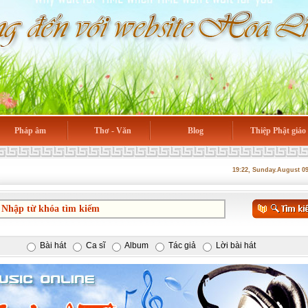
Pháp âm
Thơ - Văn
Blog
Thiệp Phật giáo
19:22, Sunday.August 0
Bài hát
Ca sĩ
Album
Tác giả
Lời bài hát