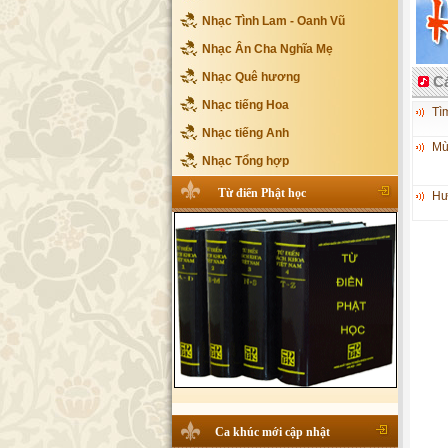
Nhạc Tình Lam - Oanh Vũ
Nhạc Ân Cha Nghĩa Mẹ
Nhạc Quê hương
Cá
Nhạc tiếng Hoa
Tì
Nhạc tiếng Anh
Mù
Nhạc Tổng hợp
Từ điển Phật học
Hư
Ca khúc mới cập nhật