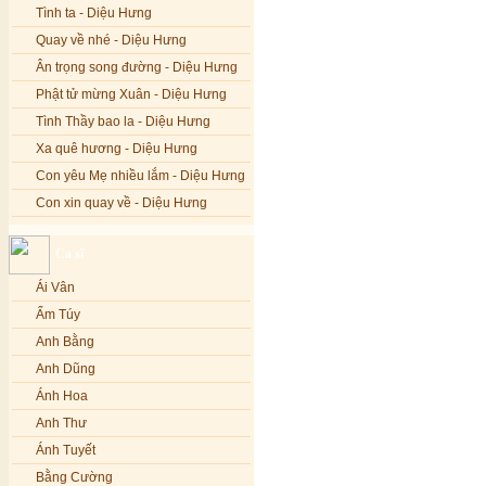
Tình ta - Diệu Hưng
Quay về nhé - Diệu Hưng
Ân trọng song đường - Diệu Hưng
Phật tử mừng Xuân - Diệu Hưng
Tình Thầy bao la - Diệu Hưng
Xa quê hương - Diệu Hưng
Con yêu Mẹ nhiều lắm - Diệu Hưng
Con xin quay về - Diệu Hưng
Hoa đăng đêm Di Đà - Diệu Hưng
Ca sĩ
Nếu xa Phật - Diệu Hưng
Ái Vân
Tình Lam - Kim Khánh & Hoàng
Vĩnh
Ẩm Túy
Xin cho con niềm tin - Kim Linh
Anh Bằng
Quán Âm Mẹ hiền - Kim Linh
Anh Dũng
Nhạc niệm Nam Mô A Di Đà Phật -
Ánh Hoa
Kim Linh
Anh Thư
Mẹ Từ Bi - Kim Linh
Ánh Tuyết
12 Lời nguyện của Bồ tát Quán Thế
Âm - Kim Linh
Bằng Cường