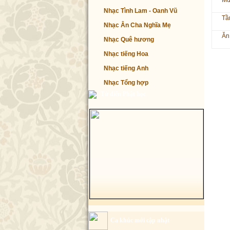
Mừ
Nhạc Tình Lam - Oanh Vũ
Tầ
Nhạc Ân Cha Nghĩa Mẹ
Ăn
Nhạc Quê hương
Nhạc tiếng Hoa
Nhạc tiếng Anh
Nhạc Tổng hợp
Từ điển Phật học
Ca khúc mới cập nhật