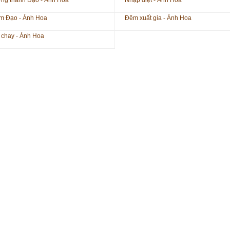
ng thành Đạo - Ánh Hoa
Nhập diệt - Ánh Hoa
m Đạo - Ánh Hoa
Đêm xuất gia - Ánh Hoa
 chay - Ánh Hoa