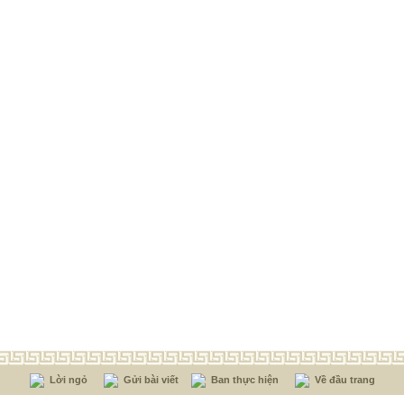
Lời ngỏ
Gửi bài viết
Ban thực hiện
Về đầu trang