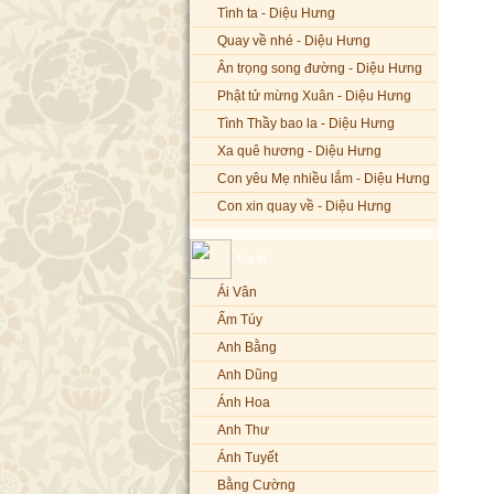
Tình ta - Diệu Hưng
Quay về nhé - Diệu Hưng
Ân trọng song đường - Diệu Hưng
Phật tử mừng Xuân - Diệu Hưng
Tình Thầy bao la - Diệu Hưng
Xa quê hương - Diệu Hưng
Con yêu Mẹ nhiều lắm - Diệu Hưng
Con xin quay về - Diệu Hưng
Hoa đăng đêm Di Đà - Diệu Hưng
Ca sĩ
Nếu xa Phật - Diệu Hưng
Ái Vân
Tình Lam - Kim Khánh & Hoàng
Vĩnh
Ẩm Túy
Xin cho con niềm tin - Kim Linh
Anh Bằng
Quán Âm Mẹ hiền - Kim Linh
Anh Dũng
Nhạc niệm Nam Mô A Di Đà Phật -
Ánh Hoa
Kim Linh
Anh Thư
Mẹ Từ Bi - Kim Linh
Ánh Tuyết
12 Lời nguyện của Bồ tát Quán Thế
Âm - Kim Linh
Bằng Cường