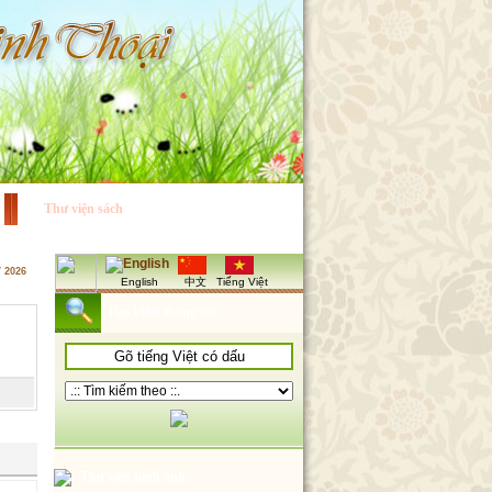
Thư viện sách
7 2026
English
中文
Tiếng Việt
Tìm kiếm thông tin
Thư viện hình ảnh