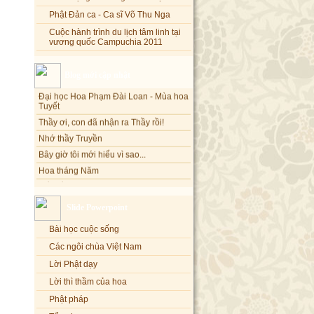
Phật Đản ca - Ca sĩ Võ Thu Nga
Cuộc hành trình du lịch tâm linh tại
vương quốc Campuchia 2011
Blog mới cập nhật
Đại học Hoa Phạm Đài Loan - Mùa hoa
Tuyết
Thầy ơi, con đã nhận ra Thầy rồi!
Nhớ thầy Truyền
Bây giờ tôi mới hiểu vì sao...
Hoa tháng Năm
Cổ phần công đức
Tôi mắc nợ ông Sáu
Đi tìm vũ khúc mùa hè
Slide Powerpoint
Mơ màng Phật dạy....
Bài học cuộc sống
Lời thú tội của chị gái nhỏ nhen
Các ngôi chùa Việt Nam
Lời Phật dạy
Lời thì thầm của hoa
Phật pháp
Tổng hợp