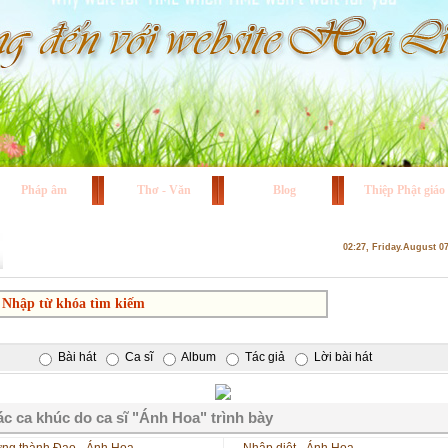
Pháp âm
Thơ - Văn
Blog
Thiệp Phật giáo
02:27, Friday.August 0
Bài hát
Ca sĩ
Album
Tác giả
Lời bài hát
c ca khúc do ca sĩ "Ánh Hoa" trình bày