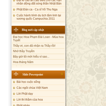
nhân động đất sóng thần Nhật Bản
Phật Đản ca - Ca sĩ Võ Thu Nga
Cuộc hành trình du lịch tâm linh tại
vương quốc Campuchia 2011
Blog mới cập nhật
Đại học Hoa Phạm Đài Loan - Mùa hoa
Tuyết
Thầy ơi, con đã nhận ra Thầy rồi!
Nhớ thầy Truyền
Bây giờ tôi mới hiểu vì sao...
Hoa tháng Năm
Cổ phần công đức
Tôi mắc nợ ông Sáu
Đi tìm vũ khúc mùa hè
Slide Powerpoint
Mơ màng Phật dạy....
Bài học cuộc sống
Lời thú tội của chị gái nhỏ nhen
Các ngôi chùa Việt Nam
Lời Phật dạy
Lời thì thầm của hoa
Phật pháp