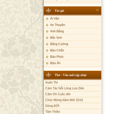
Lạy Phật Quan Âm - Kim Linh
Bảo Phúc
Tác giả
Lạy Phật Dược Sư - Kim Linh
Bảo Yến
Diệu Pháp Liên Hoa - Kim Linh
Bảo Yến và Khắc Dũng
Ái Vân
Bé Minh Tú
An Thuyên
Bé Phương Anh
Anh Bằng
Bé Xuân Mai
Bắc Sơn
Bích Hồng
Bằng Cường
Bích Phượng
Bảo Chấn
Bích Thảo
Bảo Phúc
Bích Tuyền
Bửu Ấn
Boneur Trinh
Bửu Bác
Thơ - Văn mới cập nhật
Cali
Châu Kỳ
Xuân Thi
Cẩm Ly
Chí Tâm
Cảm Tác Nỗi Lòng Lưu Dân
Cẩm Vân
Chúc Hiếu
Cảm Ơn Cuộc đời
Cao Duy
Chúc Linh
Chúc Mừng Năm Mới 2018
Cao Minh
Dòng ĐỜI
Chung Quân
Tâm Thiền
Châu Khánh Hà
Chương Đức
Chuông Ngân
Chế Thanh