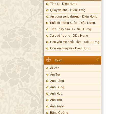
Tình ta - Diệu Hưng
Quay về nhé - Diệu Hưng
Ân trọng song đường - Diệu Hưng
Phật tử mừng Xuân - Diệu Hưng
Tình Thầy bao la - Diệu Hưng
Xa quê hương - Diệu Hưng
Con yêu Mẹ nhiều lắm - Diệu Hưng
Con xin quay về - Diệu Hưng
Hoa đăng đêm Di Đà - Diệu Hưng
Ca sĩ
Nếu xa Phật - Diệu Hưng
Ái Vân
Tình Lam - Kim Khánh & Hoàng
Vĩnh
Ẩm Túy
Xin cho con niềm tin - Kim Linh
Anh Bằng
Quán Âm Mẹ hiền - Kim Linh
Anh Dũng
Nhạc niệm Nam Mô A Di Đà Phật -
Ánh Hoa
Kim Linh
Anh Thư
Mẹ Từ Bi - Kim Linh
Ánh Tuyết
12 Lời nguyện của Bồ tát Quán Thế
Âm - Kim Linh
Bằng Cường