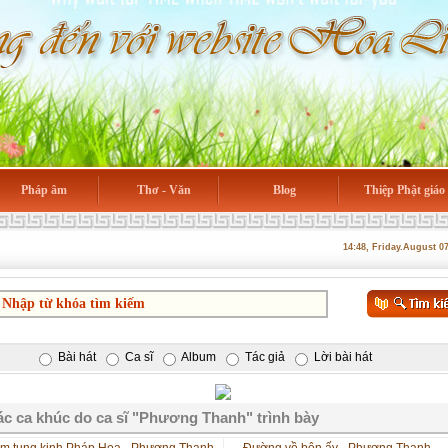
Pháp âm
Thơ - Văn
Blog
Thiệp Phật giáo
14:48, Friday.August 0
Bài hát
Ca sĩ
Album
Tác giả
Lời bài hát
c ca khúc do ca sĩ "Phương Thanh" trình bày