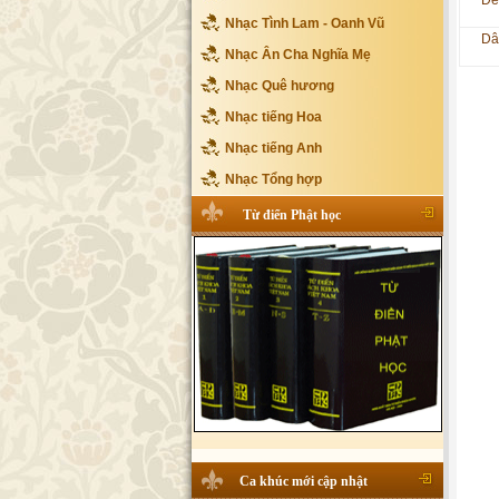
Đê
Nhạc Tình Lam - Oanh Vũ
Dâ
Nhạc Ân Cha Nghĩa Mẹ
Nhạc Quê hương
Nhạc tiếng Hoa
Nhạc tiếng Anh
Nhạc Tổng hợp
Từ điển Phật học
Ca khúc mới cập nhật