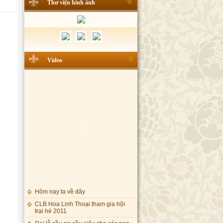
Thư viện hình ảnh
Video
Hôm nay ta về đây
CLB Hoa Linh Thoại tham gia hội
trại hè 2011
Đại lễ cầu an cầu siêu cho các nạn