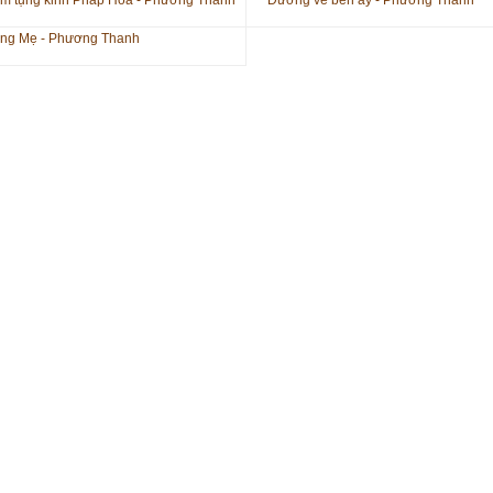
m tụng kinh Pháp Hoa - Phương Thanh
Đường về bên ấy - Phương Thanh
ng Mẹ - Phương Thanh