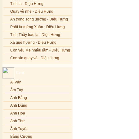
Tình ta - Diệu Hưng
Quay về nhé - Diệu Hưng
Ân trọng song đường - Diệu Hưng
Phật tử mừng Xuân - Diệu Hưng
Tình Thầy bao la - Diệu Hưng
Xa quê hương - Diệu Hưng
Con yêu Mẹ nhiều lắm - Diệu Hưng
Con xin quay về - Diệu Hưng
Hoa đăng đêm Di Đà - Diệu Hưng
Ca sĩ
Nếu xa Phật - Diệu Hưng
Ái Vân
Tình Lam - Kim Khánh & Hoàng
Vĩnh
Ẩm Túy
Xin cho con niềm tin - Kim Linh
Anh Bằng
Quán Âm Mẹ hiền - Kim Linh
Anh Dũng
Nhạc niệm Nam Mô A Di Đà Phật -
Ánh Hoa
Kim Linh
Anh Thư
Mẹ Từ Bi - Kim Linh
Ánh Tuyết
12 Lời nguyện của Bồ tát Quán Thế
Âm - Kim Linh
Bằng Cường