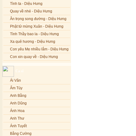
Tình ta - Diệu Hưng
Quay về nhé - Diệu Hưng
Ân trọng song đường - Diệu Hưng
Phật tử mừng Xuân - Diệu Hưng
Tình Thầy bao la - Diệu Hưng
Xa quê hương - Diệu Hưng
Con yêu Mẹ nhiều lắm - Diệu Hưng
Con xin quay về - Diệu Hưng
Hoa đăng đêm Di Đà - Diệu Hưng
Ca sĩ
Nếu xa Phật - Diệu Hưng
Ái Vân
Tình Lam - Kim Khánh & Hoàng
Vĩnh
Ẩm Túy
Xin cho con niềm tin - Kim Linh
Anh Bằng
Quán Âm Mẹ hiền - Kim Linh
Anh Dũng
Nhạc niệm Nam Mô A Di Đà Phật -
Ánh Hoa
Kim Linh
Anh Thư
Mẹ Từ Bi - Kim Linh
Ánh Tuyết
12 Lời nguyện của Bồ tát Quán Thế
Âm - Kim Linh
Bằng Cường