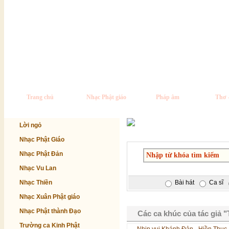
Trang chủ
Nhạc Phật giáo
Pháp âm
Thơ 
Lời ngỏ
Nhạc Phật Giáo
Nhạc Phật Đản
Nhạc Vu Lan
Nhạc Thiền
Bài hát
Ca sĩ
Nhạc Xuân Phật giáo
Nhạc Phật thành Đạo
Các ca khúc của tác giả 
Trường ca Kinh Phật