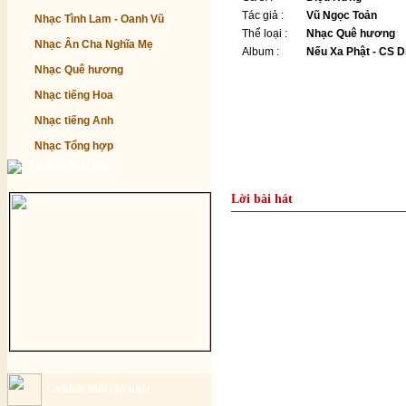
Tác giả :
Vũ Ngọc Toản
Nhạc Tình Lam - Oanh Vũ
Thể loại :
Nhạc Quê hương
Nhạc Ân Cha Nghĩa Mẹ
Album :
Nếu Xa Phật - CS 
Nhạc Quê hương
Nhạc tiếng Hoa
Nhạc tiếng Anh
Nhạc Tổng hợp
Từ điển Phật học
Lời bài hát
Ca khúc mới cập nhật