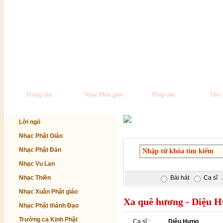
Trang chủ
Nhạc Phật giáo
Pháp âm
Thơ 
Lời ngỏ
Nhạc Phật Giáo
Nhạc Phật Đản
Nhạc Vu Lan
Nhạc Thiền
Bài hát
Ca sĩ
Nhạc Xuân Phật giáo
Xa quê hương - Diệu 
Nhạc Phật thành Đạo
Trường ca Kinh Phật
Ca sĩ :
Diệu Hưng