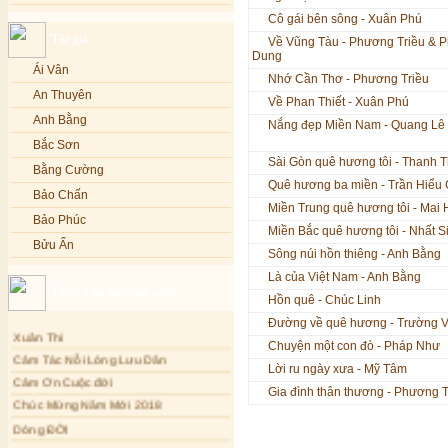
Lạy Phật Quan Âm - Kim Linh
Bảo Phúc
Cô gái bên sông - Xuân Phú
Tác giả
Lạy Phật Dược Sư - Kim Linh
Bảo Yến
Về Vũng Tàu - Phương Triều & 
Dung
Diệu Pháp Liên Hoa - Kim Linh
Bảo Yến và Khắc Dũng
Ái Vân
Nhớ Cần Thơ - Phương Triều
Bé Minh Tú
An Thuyên
Về Phan Thiết - Xuân Phú
Bé Phương Anh
Anh Bằng
Nắng đẹp Miền Nam - Quang Lê
Bé Xuân Mai
Bắc Sơn
Sài Gòn quê hương tôi - Thanh 
Bích Hồng
Bằng Cường
Quê hương ba miền - Trần Hiểu
Bích Phượng
Bảo Chấn
Miền Trung quê hương tôi - Mai
Bích Thảo
Bảo Phúc
Miền Bắc quê hương tôi - Nhất S
Bích Tuyền
Bửu Ấn
Sông núi hồn thiêng - Anh Bằng
Boneur Trinh
Bửu Bác
Là của Việt Nam - Anh Bằng
Thơ - Văn mới cập nhật
Cali
Châu Kỳ
Hồn quê - Chúc Linh
Cẩm Ly
Chí Tâm
Đường về quê hương - Trường 
Xuân Thi
Cẩm Vân
Chúc Hiếu
Chuyện một con đò - Pháp Như
Cảm Tác Nỗi Lòng Lưu Dân
Cao Duy
Lời ru ngày xưa - Mỹ Tâm
Chúc Linh
Cảm Ơn Cuộc đời
Cao Minh
Gia đình thân thương - Phương 
Chung Quân
Chúc Mừng Năm Mới 2018
Châu Khánh Hà
Chương Đức
Dòng ĐỜI
Chế Thanh
Tâm Thiền
Cù Lệ Duyên