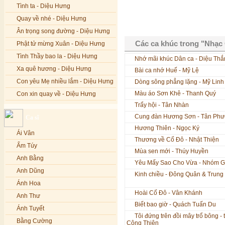
Tình ta - Diệu Hưng
Quay về nhé - Diệu Hưng
Ân trọng song đường - Diệu Hưng
Các ca khúc trong "Nhạ
Phật tử mừng Xuân - Diệu Hưng
Tình Thầy bao la - Diệu Hưng
Nhớ mãi khúc Dân ca - Diệu Th
Xa quê hương - Diệu Hưng
Bài ca nhớ Huế - Mỹ Lệ
Con yêu Mẹ nhiều lắm - Diệu Hưng
Dòng sông phẳng lặng - Mỹ Linh
Màu áo Sơn Khê - Thanh Quý
Con xin quay về - Diệu Hưng
Trẩy hội - Tân Nhàn
Hoa đăng đêm Di Đà - Diệu Hưng
Cung đàn Hương Sơn - Tân Ph
Ca sĩ
Nếu xa Phật - Diệu Hưng
Hương Thiên - Ngọc Ký
Ái Vân
Tình Lam - Kim Khánh & Hoàng
Thương về Cố Đô - Nhật Thiện
Vĩnh
Ẩm Túy
Mùa sen mới - Thúy Huyền
Xin cho con niềm tin - Kim Linh
Anh Bằng
Yêu Mấy Sao Cho Vừa - Nhóm Go
Quán Âm Mẹ hiền - Kim Linh
Anh Dũng
Kinh chiều - Đông Quân & Trung
Nhạc niệm Nam Mô A Di Đà Phật -
Ánh Hoa
Kim Linh
Hoài Cố Đô - Vân Khánh
Anh Thư
Mẹ Từ Bi - Kim Linh
Biết bao giờ - Quách Tuấn Du
Ánh Tuyết
12 Lời nguyện của Bồ tát Quán Thế
Tôi đứng trên đồi mây trổ bông -
Âm - Kim Linh
Bằng Cường
Công Thiện