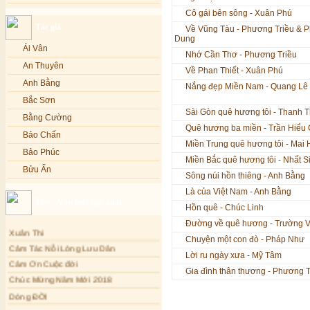
Lạy Phật Quan Âm - Kim Linh
Bảo Phúc
Cô gái bên sông - Xuân Phú
Tác giả
Lạy Phật Dược Sư - Kim Linh
Bảo Yến
Về Vũng Tàu - Phương Triều & 
Dung
Diệu Pháp Liên Hoa - Kim Linh
Bảo Yến và Khắc Dũng
Ái Vân
Nhớ Cần Thơ - Phương Triều
Bé Minh Tú
An Thuyên
Về Phan Thiết - Xuân Phú
Bé Phương Anh
Anh Bằng
Nắng đẹp Miền Nam - Quang Lê
Bé Xuân Mai
Bắc Sơn
Sài Gòn quê hương tôi - Thanh 
Bích Hồng
Bằng Cường
Quê hương ba miền - Trần Hiểu
Bích Phượng
Bảo Chấn
Miền Trung quê hương tôi - Mai
Bích Thảo
Bảo Phúc
Miền Bắc quê hương tôi - Nhất S
Bích Tuyền
Bửu Ấn
Sông núi hồn thiêng - Anh Bằng
Boneur Trinh
Bửu Bác
Là của Việt Nam - Anh Bằng
Thơ - Văn mới cập nhật
Cali
Châu Kỳ
Hồn quê - Chúc Linh
Cẩm Ly
Chí Tâm
Đường về quê hương - Trường 
Xuân Thi
Cẩm Vân
Chúc Hiếu
Chuyện một con đò - Pháp Như
Cảm Tác Nỗi Lòng Lưu Dân
Cao Duy
Lời ru ngày xưa - Mỹ Tâm
Chúc Linh
Cảm Ơn Cuộc đời
Cao Minh
Gia đình thân thương - Phương 
Chung Quân
Chúc Mừng Năm Mới 2018
Châu Khánh Hà
Chương Đức
Dòng ĐỜI
Chế Thanh
Tâm Thiền
Cù Lệ Duyên