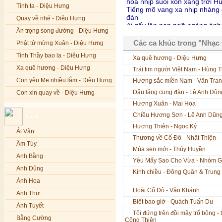
hoà nhịp suối xốn xang trời H
Tình ta - Diệu Hưng
Tiếng mõ vang xa nhịp nhàng 
đàn
Quay về nhé - Diệu Hưng
Ai gẩy lên non ngỡ ngàng ánh 
Ân trọng song đường - Diệu Hưng
Thuyền nhẹ trôi sóng canh k
ai biết ai lòng xao xuyến nhớ
Các ca khúc trong "Nhạ
Phật tử mừng Xuân - Diệu Hưng
thần tiên.
Tình Thầy bao la - Diệu Hưng
Xa quê hương - Diệu Hưng
Xa quê hương - Diệu Hưng
Trái tim người Việt Nam - Hùng 
Con yêu Mẹ nhiều lắm - Diệu Hưng
Hương sắc miền Nam - Vân Tra
Dấu lặng cung đàn - Lê Anh Dũn
Con xin quay về - Diệu Hưng
Hương Xuân - Mai Hoa
Hoa đăng đêm Di Đà - Diệu Hưng
Chiều Hương Sơn - Lê Anh Dũn
Ca sĩ
Nếu xa Phật - Diệu Hưng
Hương Thiên - Ngọc Ký
Ái Vân
Tình Lam - Kim Khánh & Hoàng
Thương về Cố Đô - Nhật Thiện
Vĩnh
Ẩm Túy
Mùa sen mới - Thúy Huyền
Xin cho con niềm tin - Kim Linh
Anh Bằng
Yêu Mấy Sao Cho Vừa - Nhóm Go
Quán Âm Mẹ hiền - Kim Linh
Anh Dũng
Kinh chiều - Đông Quân & Trung
Nhạc niệm Nam Mô A Di Đà Phật -
Ánh Hoa
Kim Linh
Hoài Cố Đô - Vân Khánh
Anh Thư
Mẹ Từ Bi - Kim Linh
Biết bao giờ - Quách Tuấn Du
Ánh Tuyết
12 Lời nguyện của Bồ tát Quán Thế
Tôi đứng trên đồi mây trổ bông -
Âm - Kim Linh
Bằng Cường
Công Thiện