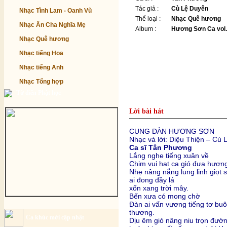
Tác giả :
Cù Lệ Duyên
Nhạc Tình Lam - Oanh Vũ
Thể loại :
Nhạc Quê hương
Nhạc Ân Cha Nghĩa Mẹ
Album :
Hương Sơn Ca vol
Nhạc Quê hương
Nhạc tiếng Hoa
Nhạc tiếng Anh
Nhạc Tổng hợp
Từ điển Phật học
Lời bài hát
CUNG ĐÀN HƯƠNG SƠN
Nhạc và lời: Diệu Thiện – Cù
Ca sĩ Tân Phương
Lắng nghe tiếng xuân về
Chim vui hat ca gió đưa hươn
Nhẹ nâng nắng lung linh giọt 
ai đong đầy lá
xốn xang trời mây.
Bến xưa có mong chờ
Đàn ai vấn vương tiếng tơ bu
thương.
Ca khúc mới cập nhật
Dịu êm gió nâng niu trọn đườn