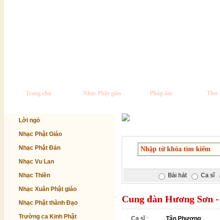
Trang chủ
Nhạc Phật giáo
Pháp âm
Thơ 
Lời ngỏ
Nhạc Phật Giáo
Nhạc Phật Đản
Nhạc Vu Lan
Nhạc Thiền
Bài hát
Ca sĩ
Nhạc Xuân Phật giáo
Cung đàn Hương Sơn -
Nhạc Phật thành Đạo
Trường ca Kinh Phật
Ca sĩ :
Tân Phương