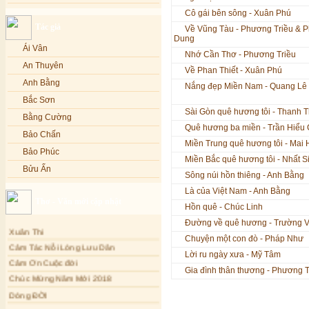
Lạy Phật Quan Âm - Kim Linh
Bảo Phúc
Cô gái bên sông - Xuân Phú
Tác giả
Lạy Phật Dược Sư - Kim Linh
Bảo Yến
Về Vũng Tàu - Phương Triều & 
Dung
Diệu Pháp Liên Hoa - Kim Linh
Bảo Yến và Khắc Dũng
Ái Vân
Nhớ Cần Thơ - Phương Triều
Bé Minh Tú
An Thuyên
Về Phan Thiết - Xuân Phú
Bé Phương Anh
Anh Bằng
Nắng đẹp Miền Nam - Quang Lê
Bé Xuân Mai
Bắc Sơn
Sài Gòn quê hương tôi - Thanh 
Bích Hồng
Bằng Cường
Quê hương ba miền - Trần Hiểu
Bích Phượng
Bảo Chấn
Miền Trung quê hương tôi - Mai
Bích Thảo
Bảo Phúc
Miền Bắc quê hương tôi - Nhất S
Bích Tuyền
Bửu Ấn
Sông núi hồn thiêng - Anh Bằng
Boneur Trinh
Bửu Bác
Là của Việt Nam - Anh Bằng
Thơ - Văn mới cập nhật
Cali
Châu Kỳ
Hồn quê - Chúc Linh
Cẩm Ly
Chí Tâm
Đường về quê hương - Trường 
Xuân Thi
Cẩm Vân
Chúc Hiếu
Chuyện một con đò - Pháp Như
Cảm Tác Nỗi Lòng Lưu Dân
Cao Duy
Lời ru ngày xưa - Mỹ Tâm
Chúc Linh
Cảm Ơn Cuộc đời
Cao Minh
Gia đình thân thương - Phương 
Chung Quân
Chúc Mừng Năm Mới 2018
Châu Khánh Hà
Chương Đức
Dòng ĐỜI
Chế Thanh
Tâm Thiền
Cù Lệ Duyên