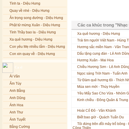
Tình ta - Diệu Hưng
Quay về nhé - Diệu Hưng
Ân trọng song đường - Diệu Hưng
Các ca khúc trong "Nhạ
Phật tử mừng Xuân - Diệu Hưng
Tình Thầy bao la - Diệu Hưng
Xa quê hương - Diệu Hưng
Xa quê hương - Diệu Hưng
Trái tim người Việt Nam - Hùng 
Con yêu Mẹ nhiều lắm - Diệu Hưng
Hương sắc miền Nam - Vân Tra
Dấu lặng cung đàn - Lê Anh Dũn
Con xin quay về - Diệu Hưng
Hương Xuân - Mai Hoa
Hoa đăng đêm Di Đà - Diệu Hưng
Chiều Hương Sơn - Lê Anh Dũn
Ca sĩ
Nếu xa Phật - Diệu Hưng
Ngọc sáng Trời Nam - Tuấn Anh
Ái Vân
Tình Lam - Kim Khánh & Hoàng
Từ Đàm quê hương tôi - Thích N
Vĩnh
Ẩm Túy
Mùa sen mới - Thúy Huyền
Xin cho con niềm tin - Kim Linh
Anh Bằng
Yêu Mấy Sao Cho Vừa - Nhóm Go
Quán Âm Mẹ hiền - Kim Linh
Anh Dũng
Kinh chiều - Đông Quân & Trung
Nhạc niệm Nam Mô A Di Đà Phật -
Ánh Hoa
Kim Linh
Hoài Cố Đô - Vân Khánh
Anh Thư
Mẹ Từ Bi - Kim Linh
Biết bao giờ - Quách Tuấn Du
Ánh Tuyết
12 Lời nguyện của Bồ tát Quán Thế
Tôi đứng trên đồi mây trổ bông -
Âm - Kim Linh
Bằng Cường
Công Thiện