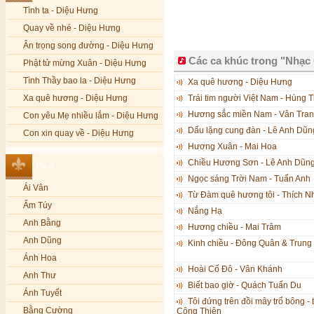
Tình ta - Diệu Hưng
Quay về nhé - Diệu Hưng
Ân trọng song đường - Diệu Hưng
Các ca khúc trong "Nhạ
Phật tử mừng Xuân - Diệu Hưng
Tình Thầy bao la - Diệu Hưng
Xa quê hương - Diệu Hưng
Xa quê hương - Diệu Hưng
Trái tim người Việt Nam - Hùng 
Hương sắc miền Nam - Vân Tra
Con yêu Mẹ nhiều lắm - Diệu Hưng
Dấu lặng cung đàn - Lê Anh Dũn
Con xin quay về - Diệu Hưng
Hương Xuân - Mai Hoa
Hoa đăng đêm Di Đà - Diệu Hưng
Chiều Hương Sơn - Lê Anh Dũn
Ca sĩ
Nếu xa Phật - Diệu Hưng
Ngọc sáng Trời Nam - Tuấn Anh
Ái Vân
Tình Lam - Kim Khánh & Hoàng
Từ Đàm quê hương tôi - Thích N
Vĩnh
Ẩm Túy
Nắng Hạ
Xin cho con niềm tin - Kim Linh
Anh Bằng
Hương chiều - Mai Trâm
Quán Âm Mẹ hiền - Kim Linh
Anh Dũng
Kinh chiều - Đông Quân & Trung
Nhạc niệm Nam Mô A Di Đà Phật -
Ánh Hoa
Kim Linh
Hoài Cố Đô - Vân Khánh
Anh Thư
Mẹ Từ Bi - Kim Linh
Biết bao giờ - Quách Tuấn Du
Ánh Tuyết
12 Lời nguyện của Bồ tát Quán Thế
Tôi đứng trên đồi mây trổ bông -
Âm - Kim Linh
Bằng Cường
Công Thiện