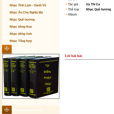
Tác giả :
Uy Thi Ca
Nhạc Tình Lam - Oanh Vũ
Thể loại :
Nhạc Quê hương
Nhạc Ân Cha Nghĩa Mẹ
Album :
Nhạc Quê hương
Nhạc tiếng Hoa
Nhạc tiếng Anh
Nhạc Tổng hợp
Từ điển Phật học
Lời bài hát
Ca khúc mới cập nhật