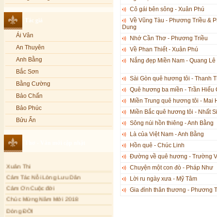
Cô gái bên sông - Xuân Phú
Lạy Phật Quan Âm - Kim Linh
Bảo Phúc
Tác giả
Về Vũng Tàu - Phương Triều & 
Lạy Phật Dược Sư - Kim Linh
Bảo Yến
Dung
Diệu Pháp Liên Hoa - Kim Linh
Bảo Yến và Khắc Dũng
Ái Vân
Nhớ Cần Thơ - Phương Triều
Bé Minh Tú
An Thuyên
Về Phan Thiết - Xuân Phú
Bé Phương Anh
Anh Bằng
Nắng đẹp Miền Nam - Quang Lê
Bé Xuân Mai
Bắc Sơn
Sài Gòn quê hương tôi - Thanh 
Bích Hồng
Bằng Cường
Quê hương ba miền - Trần Hiểu
Bích Phượng
Bảo Chấn
Miền Trung quê hương tôi - Mai
Bích Thảo
Bảo Phúc
Miền Bắc quê hương tôi - Nhất S
Bích Tuyền
Bửu Ấn
Sông núi hồn thiêng - Anh Bằng
Boneur Trinh
Bửu Bác
Là của Việt Nam - Anh Bằng
Thơ - Văn mới cập nhật
Cali
Châu Kỳ
Hồn quê - Chúc Linh
Cẩm Ly
Chí Tâm
Đường về quê hương - Trường 
Xuân Thi
Cẩm Vân
Chuyện một con đò - Pháp Như
Chúc Hiếu
Cảm Tác Nỗi Lòng Lưu Dân
Lời ru ngày xưa - Mỹ Tâm
Cao Duy
Chúc Linh
Cảm Ơn Cuộc đời
Gia đình thân thương - Phương 
Cao Minh
Chung Quân
Chúc Mừng Năm Mới 2018
Châu Khánh Hà
Chương Đức
Dòng ĐỜI
Chế Thanh