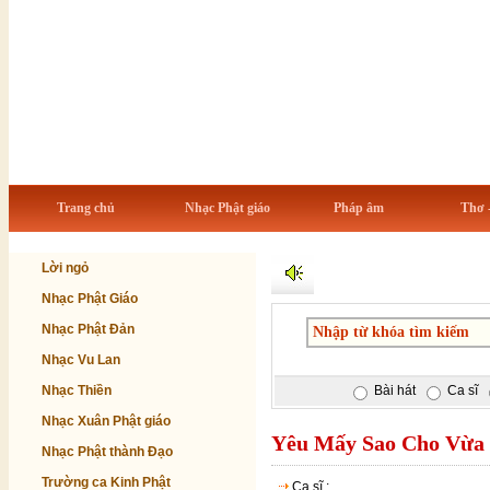
Trang chủ
Nhạc Phật giáo
Pháp âm
Thơ 
Lời ngỏ
Nhạc Phật Giáo
Nhạc Phật Đản
Nhạc Vu Lan
Nhạc Thiền
Bài hát
Ca sĩ
Nhạc Xuân Phật giáo
Yêu Mấy Sao Cho Vừa 
Nhạc Phật thành Đạo
Trường ca Kinh Phật
Ca sĩ :