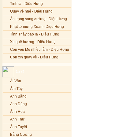
Tình ta - Diệu Hưng
Quay về nhé - Diệu Hưng
Ân trọng song đường - Diệu Hưng
Phật tử mừng Xuân - Diệu Hưng
Tình Thầy bao la - Diệu Hưng
Xa quê hương - Diệu Hưng
Con yêu Mẹ nhiều lắm - Diệu Hưng
Con xin quay về - Diệu Hưng
Hoa đăng đêm Di Đà - Diệu Hưng
Ca sĩ
Nếu xa Phật - Diệu Hưng
Ái Vân
Tình Lam - Kim Khánh & Hoàng
Vĩnh
Ẩm Túy
Xin cho con niềm tin - Kim Linh
Anh Bằng
Quán Âm Mẹ hiền - Kim Linh
Anh Dũng
Nhạc niệm Nam Mô A Di Đà Phật -
Ánh Hoa
Kim Linh
Anh Thư
Mẹ Từ Bi - Kim Linh
Ánh Tuyết
12 Lời nguyện của Bồ tát Quán Thế
Âm - Kim Linh
Bằng Cường