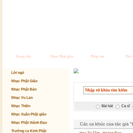
Trang chủ
Nhạc Phật giáo
Pháp âm
Thơ 
Lời ngỏ
Nhạc Phật Giáo
Nhạc Phật Đản
Nhạc Vu Lan
Nhạc Thiền
Bài hát
Ca sĩ
Nhạc Xuân Phật giáo
Nhạc Phật thành Đạo
Các ca khúc của tác giả 
Trường ca Kinh Phật