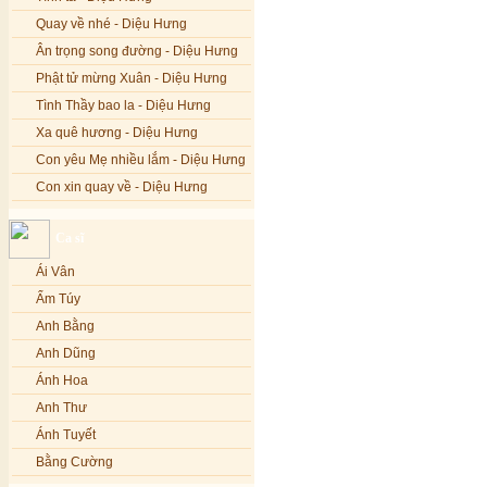
Quay về nhé - Diệu Hưng
Ân trọng song đường - Diệu Hưng
Phật tử mừng Xuân - Diệu Hưng
Tình Thầy bao la - Diệu Hưng
Xa quê hương - Diệu Hưng
Con yêu Mẹ nhiều lắm - Diệu Hưng
Con xin quay về - Diệu Hưng
Hoa đăng đêm Di Đà - Diệu Hưng
Ca sĩ
Nếu xa Phật - Diệu Hưng
Ái Vân
Tình Lam - Kim Khánh & Hoàng
Vĩnh
Ẩm Túy
Xin cho con niềm tin - Kim Linh
Anh Bằng
Quán Âm Mẹ hiền - Kim Linh
Anh Dũng
Nhạc niệm Nam Mô A Di Đà Phật -
Ánh Hoa
Kim Linh
Anh Thư
Mẹ Từ Bi - Kim Linh
Ánh Tuyết
12 Lời nguyện của Bồ tát Quán Thế
Âm - Kim Linh
Bằng Cường