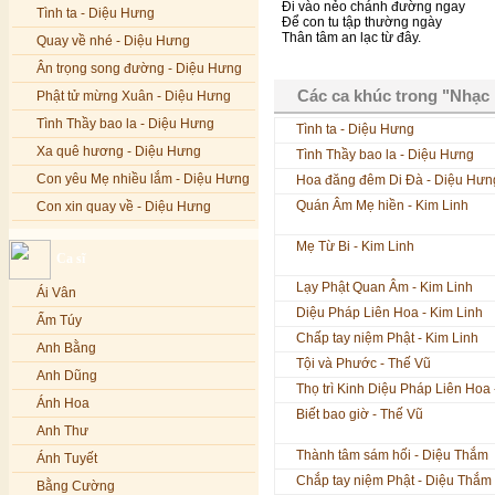
Đi vào nẻo chánh đường ngay
Tình ta - Diệu Hưng
Để con tu tập thường ngày
Thân tâm an lạc từ đây.
Quay về nhé - Diệu Hưng
Ân trọng song đường - Diệu Hưng
Xin cho mọi người như con
Tình yêu thương hãy song còn
Các ca khúc trong "Nhạc 
Phật tử mừng Xuân - Diệu Hưng
Dẹp hận thù đến với nhau
Cùng tu hành theo chánh đạo
Tình Thầy bao la - Diệu Hưng
Tình ta - Diệu Hưng
Xa quê hương - Diệu Hưng
Tình Thầy bao la - Diệu Hưng
Con yêu Mẹ nhiều lắm - Diệu Hưng
Hoa đăng đêm Di Đà - Diệu Hưn
Quán Âm Mẹ hiền - Kim Linh
Con xin quay về - Diệu Hưng
Hoa đăng đêm Di Đà - Diệu Hưng
Mẹ Từ Bi - Kim Linh
Ca sĩ
Nếu xa Phật - Diệu Hưng
Lạy Phật Quan Âm - Kim Linh
Ái Vân
Tình Lam - Kim Khánh & Hoàng
Diệu Pháp Liên Hoa - Kim Linh
Vĩnh
Ẩm Túy
Chấp tay niệm Phật - Kim Linh
Xin cho con niềm tin - Kim Linh
Anh Bằng
Tội và Phước - Thế Vũ
Quán Âm Mẹ hiền - Kim Linh
Anh Dũng
Thọ trì Kinh Diệu Pháp Liên Hoa 
Nhạc niệm Nam Mô A Di Đà Phật -
Ánh Hoa
Biết bao giờ - Thế Vũ
Kim Linh
Anh Thư
Mẹ Từ Bi - Kim Linh
Thành tâm sám hối - Diệu Thắm
Ánh Tuyết
12 Lời nguyện của Bồ tát Quán Thế
Chắp tay niệm Phật - Diệu Thắm
Âm - Kim Linh
Bằng Cường