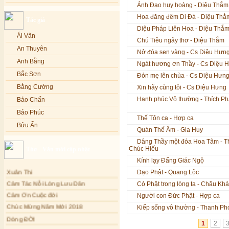
Ánh Đạo huy hoàng - Diệu Thắm
Lạy Phật Quan Âm - Kim Linh
Bảo Phúc
Hoa đăng đêm Di Đà - Diệu Thắ
Tác giả
Lạy Phật Dược Sư - Kim Linh
Bảo Yến
Diệu Pháp Liên Hoa - Diệu Thắ
Diệu Pháp Liên Hoa - Kim Linh
Bảo Yến và Khắc Dũng
Ái Vân
Chú Tiều ngây thơ - Diệu Thắm
Bé Minh Tú
An Thuyên
Nở đóa sen vàng - Cs Diệu Hưn
Bé Phương Anh
Anh Bằng
Ngát hương ơn Thầy - Cs Diệu 
Bé Xuân Mai
Bắc Sơn
Đón mẹ lên chùa - Cs Diệu Hưn
Bích Hồng
Bằng Cường
Xin hãy cùng tôi - Cs Diệu Hưng
Bích Phượng
Hạnh phúc Vô thường - Thích P
Bảo Chấn
Bích Thảo
Bảo Phúc
Thế Tôn ca - Hợp ca
Bích Tuyền
Bửu Ấn
Quán Thế Âm - Gia Huy
Boneur Trinh
Bửu Bác
Dâng Thầy một đóa Hoa Tâm - T
Chúc Hiếu
Thơ - Văn mới cập nhật
Cali
Châu Kỳ
Kính lạy Đấng Giác Ngộ
Cẩm Ly
Chí Tâm
Xuân Thi
Đạo Phật - Quang Lộc
Cẩm Vân
Chúc Hiếu
Cảm Tác Nỗi Lòng Lưu Dân
Có Phật trong lòng ta - Châu Kh
Cao Duy
Chúc Linh
Cảm Ơn Cuộc đời
Người con Đức Phật - Hợp ca
Cao Minh
Chung Quân
Chúc Mừng Năm Mới 2018
Kiếp sống vô thường - Thanh Ph
Châu Khánh Hà
Chương Đức
Dòng ĐỜI
1
2
Chế Thanh
Tâm Thiền
Cù Lệ Duyên