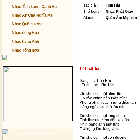
Tác giả :
Tịnh Hải
Nhạc Tình Lam - Oanh Vũ
Thể loại :
Nhạc Phật Giáo
Nhạc Ân Cha Nghĩa Mẹ
Album :
Quán Âm Mẹ hiền -
Nhạc Quê hương
Nhạc tiếng Hoa
Nhạc tiếng Anh
Nhạc Tổng hợp
Từ điển Phật học
Lời bài hát
Sáng tác: Tịnh Hải
- Trình bày : Kim Linh
Xin cho con một niềm tin
Tin vào chính bản thân mình
Không phạm vào những điều răn
Hằng ngày sám hối ăn năn.
Xin cho con một lòng nhân
Tình thương đem đến xa gần
Nhìn bằng ánh mắt từ bi
Trải rộng tấm lòng vị tha.
Ca khúc mới cập nhật
Xin cho con một con đường