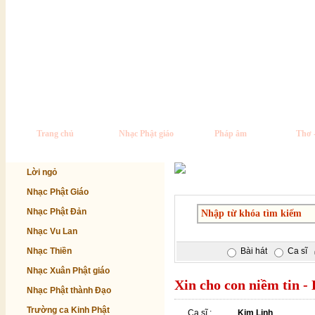
Trang chủ
Nhạc Phật giáo
Pháp âm
Thơ 
Lời ngỏ
Nhạc Phật Giáo
Nhạc Phật Đản
Nhạc Vu Lan
Nhạc Thiền
Bài hát
Ca sĩ
Nhạc Xuân Phật giáo
Xin cho con niềm tin -
Nhạc Phật thành Đạo
Trường ca Kinh Phật
Ca sĩ :
Kim Linh