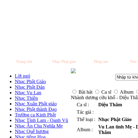
Trang chủ
Nhạc Phật giáo
Pháp âm
Thơ 
Lời ngỏ
Nhạc Phật Giáo
Nhạc Phật Đản
Bài hát
Ca sĩ
Album
Nhạc Vu Lan
Nhành dương cứu khổ - Diệu Th
Nhạc Thiền
Nhạc Xuân Phật giáo
Ca sĩ :
Diệu Thắm
Nhạc Phật thành Đạo
Tác giả :
Trường ca Kinh Phật
Thể loại :
Nhạc Phật Giáo
Nhạc Tình Lam - Oanh Vũ
Nhạc Ân Cha Nghĩa Mẹ
Vu Lan tình Mẹ - 
Album :
Nhạc Quê hương
Thắm
Nhạc tiếng Hoa