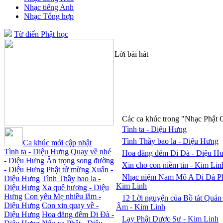
Nhạc tiếng Anh
Nhạc Tổng hợp
Từ điển Phật học
Lời bài hát
Các ca khúc trong "Nhạc Phật 
Tình ta - Diệu Hưng
Tình Thầy bao la - Diệu Hưng
Ca khúc mới cập nhật
Tình ta - Diệu Hưng
Quay về nhé
Hoa đăng đêm Di Đà - Diệu H
- Diệu Hưng
Ân trọng song đường
Xin cho con niềm tin - Kim Lin
- Diệu Hưng
Phật tử mừng Xuân -
Nhạc niệm Nam Mô A Di Đà Ph
Diệu Hưng
Tình Thầy bao la -
Kim Linh
Diệu Hưng
Xa quê hương - Diệu
Hưng
Con yêu Mẹ nhiều lắm -
12 Lời nguyện của Bồ tát Quán
Diệu Hưng
Con xin quay về -
Âm - Kim Linh
Diệu Hưng
Hoa đăng đêm Di Đà -
Lạy Phật Dược Sư - Kim Linh