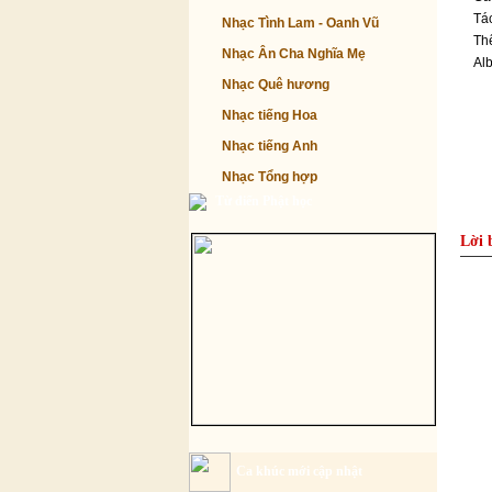
Tác
Nhạc Tình Lam - Oanh Vũ
Thể
Nhạc Ân Cha Nghĩa Mẹ
Al
Nhạc Quê hương
Nhạc tiếng Hoa
Nhạc tiếng Anh
Nhạc Tổng hợp
Từ điển Phật học
Lời 
Ca khúc mới cập nhật