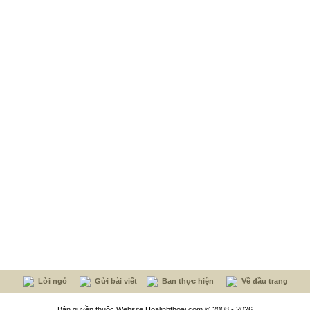
Lời ngỏ
Gửi bài viết
Ban thực hiện
Về đầu trang
Bản quyền thuộc Website Hoalinhthoai.com © 2008 - 2026