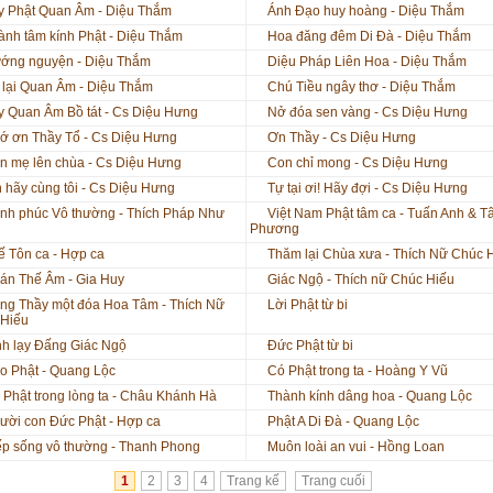
y Phật Quan Âm - Diệu Thắm
Ánh Đạo huy hoàng - Diệu Thắm
ành tâm kính Phật - Diệu Thắm
Hoa đăng đêm Di Đà - Diệu Thắm
ớng nguyện - Diệu Thắm
Diệu Pháp Liên Hoa - Diệu Thắm
 lại Quan Âm - Diệu Thắm
Chú Tiều ngây thơ - Diệu Thắm
y Quan Âm Bồ tát - Cs Diệu Hưng
Nở đóa sen vàng - Cs Diệu Hưng
ớ ơn Thầy Tổ - Cs Diệu Hưng
Ơn Thầy - Cs Diệu Hưng
n mẹ lên chùa - Cs Diệu Hưng
Con chỉ mong - Cs Diệu Hưng
n hãy cùng tôi - Cs Diệu Hưng
Tự tại ơi! Hãy đợi - Cs Diệu Hưng
nh phúc Vô thường - Thích Pháp Như
Việt Nam Phật tâm ca - Tuấn Anh & T
Phương
ế Tôn ca - Hợp ca
Thăm lại Chùa xưa - Thích Nữ Chúc 
án Thế Âm - Gia Huy
Giác Ngộ - Thích nữ Chúc Hiếu
ng Thầy một đóa Hoa Tâm - Thích Nữ
Lời Phật từ bi
 Hiếu
nh lạy Đấng Giác Ngộ
Đức Phật từ bi
o Phật - Quang Lộc
Có Phật trong ta - Hoàng Y Vũ
 Phật trong lòng ta - Châu Khánh Hà
Thành kính dâng hoa - Quang Lộc
ười con Đức Phật - Hợp ca
Phật A Di Đà - Quang Lộc
ếp sống vô thường - Thanh Phong
Muôn loài an vui - Hồng Loan
1
2
3
4
Trang kế
Trang cuối