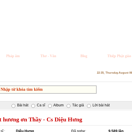
Pháp âm
Thơ - Văn
Blog
Thiệp Phật giáo
22:35, Thursday.August 0
Bài hát
Ca sĩ
Album
Tác giả
Lời bài hát
t hương ơn Thầy - Cs Diệu Hưng
sĩ :
Diệu Hưng
Đã nghe:
9,589 lần