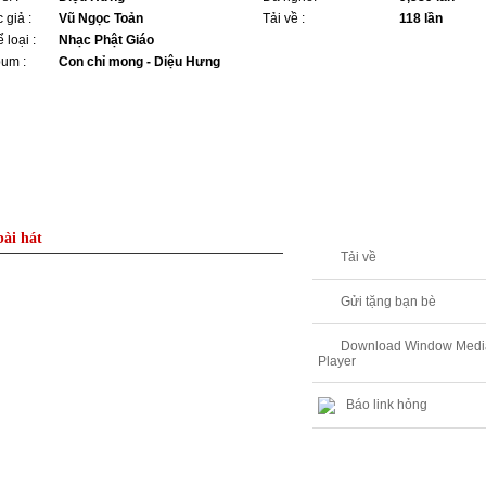
 giả :
Vũ Ngọc Toản
Tải về :
118 lần
 loại :
Nhạc Phật Giáo
bum :
Con chỉ mong - Diệu Hưng
bài hát
Tải về
Gửi tặng bạn bè
Download Window Medi
Player
Báo link hỏng