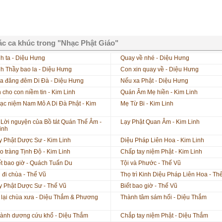
c ca khúc trong "Nhạc Phật Giáo"
nh ta - Diệu Hưng
Quay về nhé - Diệu Hưng
nh Thầy bao la - Diệu Hưng
Con xin quay về - Diệu Hưng
a đăng đêm Di Đà - Diệu Hưng
Nếu xa Phật - Diệu Hưng
n cho con niềm tin - Kim Linh
Quán Âm Mẹ hiền - Kim Linh
ạc niệm Nam Mô A Di Đà Phật - Kim
Mẹ Từ Bi - Kim Linh
 Lời nguyện của Bồ tát Quán Thế Âm -
Lạy Phật Quan Âm - Kim Linh
inh
y Phật Dược Sư - Kim Linh
Diệu Pháp Liên Hoa - Kim Linh
o tràng Tịnh Độ - Kim Linh
Chấp tay niệm Phật - Kim Linh
ết bao giờ - Quách Tuấn Du
Tội và Phước - Thế Vũ
i đi chùa - Thế Vũ
Thọ trì Kinh Diệu Pháp Liên Hoa - Th
y Phật Dược Sư - Thế Vũ
Biết bao giờ - Thế Vũ
 lại chùa xưa - Diệu Thắm & Phương
Thành tâm sám hối - Diệu Thắm
ành dương cứu khổ - Diệu Thắm
Chắp tay niệm Phật - Diệu Thắm