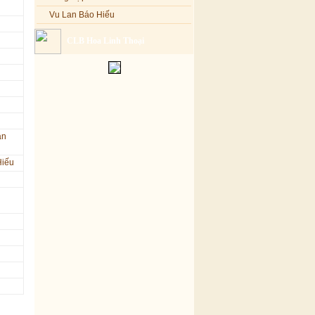
Vu Lan Báo Hiếu
CLB Hoa Linh Thoại
ân
Hiếu