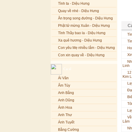
Tình ta - Diệu Hưng
Quay về nhé - Diệu Hưng
Ân trọng song đường - Diệu Hưng
Cá
Phật tử mừng Xuân - Diệu Hưng
Tình Thầy bao la - Diệu Hưng
Tì
Xa quê hương - Diệu Hưng
Tì
Con yêu Mẹ nhiều lắm - Diệu Hưng
Ho
Xi
Con xin quay về - Diệu Hưng
Nh
Hoa đăng đêm Di Đà - Diệu Hưng
Linh
Ca sĩ
Nếu xa Phật - Diệu Hưng
12
Kim L
Ái Vân
Tình Lam - Kim Khánh & Hoàng
Lạ
Vĩnh
Ẩm Túy
Đạ
Xin cho con niềm tin - Kim Linh
Anh Bằng
Bi
Quán Âm Mẹ hiền - Kim Linh
Anh Dũng
Tô
Nhạc niệm Nam Mô A Di Đà Phật -
Ánh Hoa
Lạ
Kim Linh
Anh Thư
Về
Mẹ Từ Bi - Kim Linh
Lâm
Ánh Tuyết
12 Lời nguyện của Bồ tát Quán Thế
Nh
Âm - Kim Linh
Bằng Cường