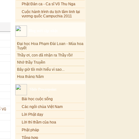
Phật Đản ca - Ca sĩ Võ Thu Nga
Cuộc hành trình du lịch tâm linh tại
vương quốc Campuchia 2011
Blog mới cập nhật
Đại học Hoa Phạm Đài Loan - Mùa hoa
Tuyết
Thầy ơi, con đã nhận ra Thầy rồi!
Nhớ thầy Truyền
Bây giờ tôi mới hiểu vì sao...
Hoa tháng Năm
Cổ phần công đức
Tôi mắc nợ ông Sáu
Slide Powerpoint
Đi tìm vũ khúc mùa hè
Bài học cuộc sống
Mơ màng Phật dạy....
Các ngôi chùa Việt Nam
Lời thú tội của chị gái nhỏ nhen
ế Vũ
Lời Phật dạy
Lời thì thầm của hoa
Phật pháp
Tổng hợp