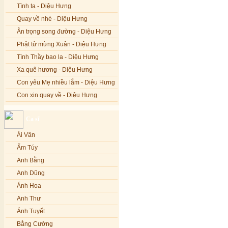
Tình ta - Diệu Hưng
Quay về nhé - Diệu Hưng
Ân trọng song đường - Diệu Hưng
Phật tử mừng Xuân - Diệu Hưng
Tình Thầy bao la - Diệu Hưng
Xa quê hương - Diệu Hưng
Con yêu Mẹ nhiều lắm - Diệu Hưng
Con xin quay về - Diệu Hưng
Hoa đăng đêm Di Đà - Diệu Hưng
Ca sĩ
Nếu xa Phật - Diệu Hưng
Ái Vân
Tình Lam - Kim Khánh & Hoàng
Vĩnh
Ẩm Túy
Xin cho con niềm tin - Kim Linh
Anh Bằng
Quán Âm Mẹ hiền - Kim Linh
Anh Dũng
Nhạc niệm Nam Mô A Di Đà Phật -
Ánh Hoa
Kim Linh
Anh Thư
Mẹ Từ Bi - Kim Linh
Ánh Tuyết
12 Lời nguyện của Bồ tát Quán Thế
Âm - Kim Linh
Bằng Cường