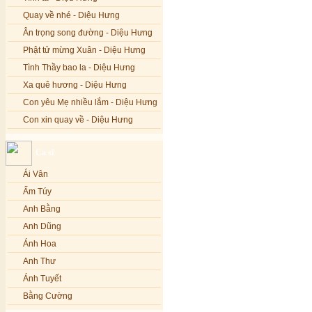
Quay về nhé - Diệu Hưng
Ân trọng song đường - Diệu Hưng
Phật tử mừng Xuân - Diệu Hưng
Tình Thầy bao la - Diệu Hưng
Xa quê hương - Diệu Hưng
Con yêu Mẹ nhiều lắm - Diệu Hưng
Con xin quay về - Diệu Hưng
Hoa đăng đêm Di Đà - Diệu Hưng
Ca sĩ
Nếu xa Phật - Diệu Hưng
Ái Vân
Tình Lam - Kim Khánh & Hoàng
Vĩnh
Ẩm Túy
Xin cho con niềm tin - Kim Linh
Anh Bằng
Quán Âm Mẹ hiền - Kim Linh
Anh Dũng
Nhạc niệm Nam Mô A Di Đà Phật -
Ánh Hoa
Kim Linh
Anh Thư
Mẹ Từ Bi - Kim Linh
Ánh Tuyết
12 Lời nguyện của Bồ tát Quán Thế
Âm - Kim Linh
Bằng Cường