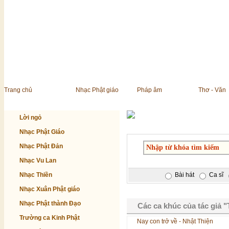
Trang chủ
Nhạc Phật giáo
Pháp âm
Thơ - Văn
Lời ngỏ
Nhạc Phật Giáo
Nhạc Phật Đản
Nhạc Vu Lan
Nhạc Thiền
Bài hát
Ca sĩ
Nhạc Xuân Phật giáo
Nhạc Phật thành Đạo
Các ca khúc của tác giả 
Trường ca Kinh Phật
Nay con trở về - Nhật Thiện