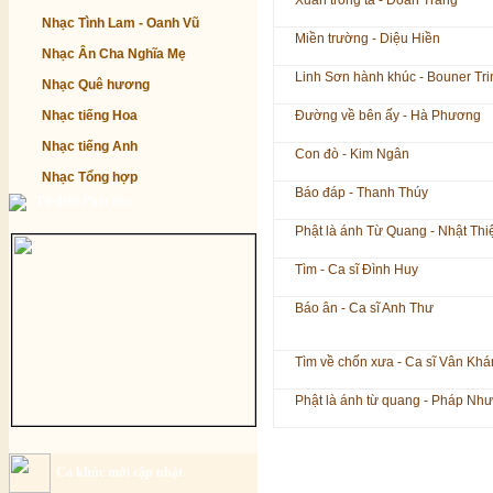
Xuân trong ta - Đoan Trang
Nhạc Tình Lam - Oanh Vũ
Miền trường - Diệu Hiền
Nhạc Ân Cha Nghĩa Mẹ
Linh Sơn hành khúc - Bouner Tri
Nhạc Quê hương
Nhạc tiếng Hoa
Đường về bên ấy - Hà Phương
Nhạc tiếng Anh
Con đò - Kim Ngân
Nhạc Tổng hợp
Báo đáp - Thanh Thúy
Từ điển Phật học
Phật là ánh Từ Quang - Nhật Thi
Tìm - Ca sĩ Đình Huy
Báo ân - Ca sĩ Anh Thư
Tìm về chốn xưa - Ca sĩ Vân Kh
Phật là ánh từ quang - Pháp Như
Ca khúc mới cập nhật