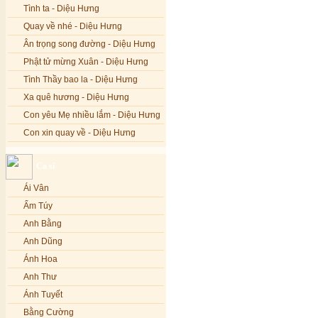
Tình ta - Diệu Hưng
Quay về nhé - Diệu Hưng
Ân trọng song đường - Diệu Hưng
Phật tử mừng Xuân - Diệu Hưng
Tình Thầy bao la - Diệu Hưng
Xa quê hương - Diệu Hưng
Con yêu Mẹ nhiều lắm - Diệu Hưng
Con xin quay về - Diệu Hưng
Hoa đăng đêm Di Đà - Diệu Hưng
Ca sĩ
Nếu xa Phật - Diệu Hưng
Ái Vân
Tình Lam - Kim Khánh & Hoàng
Vĩnh
Ẩm Túy
Xin cho con niềm tin - Kim Linh
Anh Bằng
Quán Âm Mẹ hiền - Kim Linh
Anh Dũng
Nhạc niệm Nam Mô A Di Đà Phật -
Ánh Hoa
Kim Linh
Anh Thư
Mẹ Từ Bi - Kim Linh
Ánh Tuyết
12 Lời nguyện của Bồ tát Quán Thế
Âm - Kim Linh
Bằng Cường