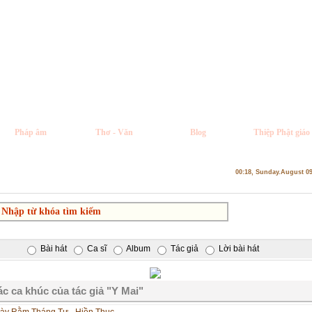
Pháp âm
Thơ - Văn
Blog
Thiệp Phật giáo
00:18, Sunday.August 0
Bài hát
Ca sĩ
Album
Tác giả
Lời bài hát
c ca khúc của tác giả "Y Mai"