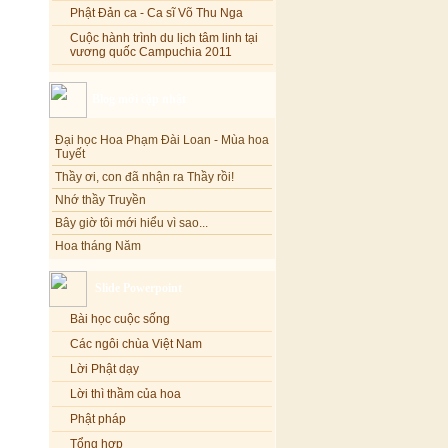
Phật Đản ca - Ca sĩ Võ Thu Nga
Cuộc hành trình du lịch tâm linh tại
vương quốc Campuchia 2011
Blog mới cập nhật
Đại học Hoa Phạm Đài Loan - Mùa hoa
Tuyết
Thầy ơi, con đã nhận ra Thầy rồi!
Nhớ thầy Truyền
Bây giờ tôi mới hiểu vì sao...
Hoa tháng Năm
Cổ phần công đức
Tôi mắc nợ ông Sáu
Slide Powerpoint
Đi tìm vũ khúc mùa hè
Bài học cuộc sống
Mơ màng Phật dạy....
Các ngôi chùa Việt Nam
Lời thú tội của chị gái nhỏ nhen
Lời Phật dạy
Lời thì thầm của hoa
Phật pháp
Tổng hợp