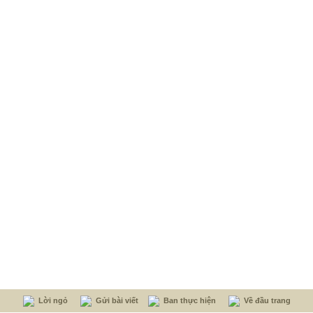
Lời ngỏ
Gửi bài viết
Ban thực hiện
Về đầu trang