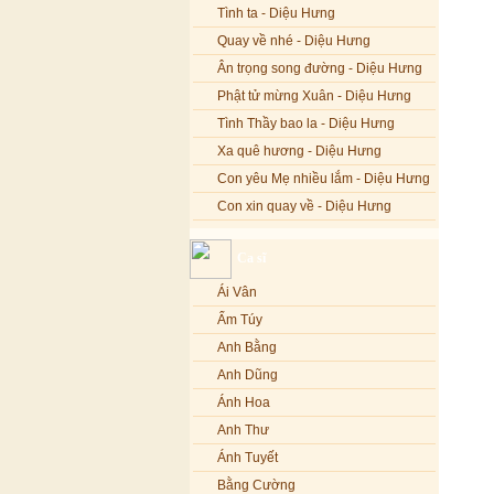
Tình ta - Diệu Hưng
Quay về nhé - Diệu Hưng
Ân trọng song đường - Diệu Hưng
Phật tử mừng Xuân - Diệu Hưng
Tình Thầy bao la - Diệu Hưng
Xa quê hương - Diệu Hưng
Con yêu Mẹ nhiều lắm - Diệu Hưng
Con xin quay về - Diệu Hưng
Hoa đăng đêm Di Đà - Diệu Hưng
Ca sĩ
Nếu xa Phật - Diệu Hưng
Ái Vân
Tình Lam - Kim Khánh & Hoàng
Vĩnh
Ẩm Túy
Xin cho con niềm tin - Kim Linh
Anh Bằng
Quán Âm Mẹ hiền - Kim Linh
Anh Dũng
Nhạc niệm Nam Mô A Di Đà Phật -
Ánh Hoa
Kim Linh
Anh Thư
Mẹ Từ Bi - Kim Linh
Ánh Tuyết
12 Lời nguyện của Bồ tát Quán Thế
Âm - Kim Linh
Bằng Cường