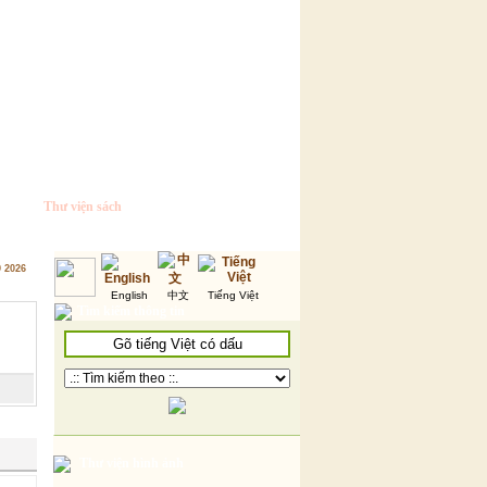
Thư viện sách
9 2026
English
中文
Tiếng Việt
Tìm kiếm thông tin
Thư viện hình ảnh