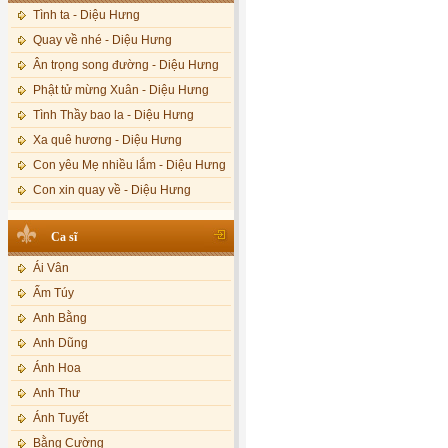
Tình ta - Diệu Hưng
Quay về nhé - Diệu Hưng
Ân trọng song đường - Diệu Hưng
Phật tử mừng Xuân - Diệu Hưng
Tình Thầy bao la - Diệu Hưng
Xa quê hương - Diệu Hưng
Con yêu Mẹ nhiều lắm - Diệu Hưng
Con xin quay về - Diệu Hưng
Hoa đăng đêm Di Đà - Diệu Hưng
Ca sĩ
Nếu xa Phật - Diệu Hưng
Ái Vân
Tình Lam - Kim Khánh & Hoàng
Vĩnh
Ẩm Túy
Xin cho con niềm tin - Kim Linh
Anh Bằng
Quán Âm Mẹ hiền - Kim Linh
Anh Dũng
Nhạc niệm Nam Mô A Di Đà Phật -
Ánh Hoa
Kim Linh
Anh Thư
Mẹ Từ Bi - Kim Linh
Ánh Tuyết
12 Lời nguyện của Bồ tát Quán Thế
Âm - Kim Linh
Bằng Cường