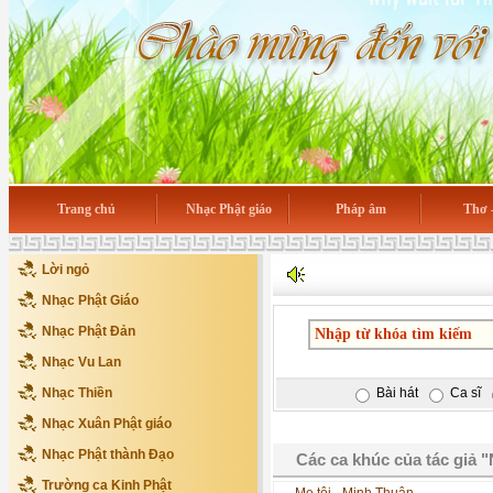
Trang chủ
Nhạc Phật giáo
Pháp âm
Thơ 
Lời ngỏ
Nhạc Phật Giáo
Nhạc Phật Đản
Nhạc Vu Lan
Nhạc Thiền
Bài hát
Ca sĩ
Nhạc Xuân Phật giáo
Nhạc Phật thành Đạo
Các ca khúc của tác giả "
Trường ca Kinh Phật