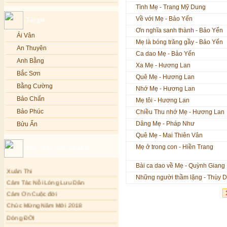
Tình Mẹ - Trang Mỹ Dung
Lạy Phật Quan Âm - Kim Linh
Bảo Phúc
Về với Mẹ - Bảo Yến
Tác giả
Lạy Phật Dược Sư - Kim Linh
Bảo Yến
Ơn nghĩa sanh thành - Bảo Yến
Diệu Pháp Liên Hoa - Kim Linh
Bảo Yến và Khắc Dũng
Ái Vân
Mẹ là bóng trăng gầy - Bảo Yến
Bé Minh Tú
An Thuyên
Ca dao Mẹ - Bảo Yến
Bé Phương Anh
Anh Bằng
Xa Mẹ - Hương Lan
Bé Xuân Mai
Bắc Sơn
Quê Mẹ - Hương Lan
Bích Hồng
Bằng Cường
Nhớ Mẹ - Hương Lan
Bích Phượng
Bảo Chấn
Mẹ tôi - Hương Lan
Bích Thảo
Bảo Phúc
Chiều Thu nhớ Mẹ - Hương Lan
Bích Tuyền
Dâng Mẹ - Pháp Như
Bửu Ấn
Boneur Trinh
Quê Mẹ - Mai Thiên Vân
Bửu Bác
Mẹ ở trong con - Hiền Trang
Thơ - Văn mới cập nhật
Cali
Châu Kỳ
Cẩm Ly
Chí Tâm
Bài ca dao về Mẹ - Quỳnh Giang
Xuân Thi
Cẩm Vân
Chúc Hiếu
Những người thầm lặng - Thùy 
Cảm Tác Nỗi Lòng Lưu Dân
Cao Duy
Chúc Linh
Cảm Ơn Cuộc đời
Cao Minh
Chung Quân
Chúc Mừng Năm Mới 2018
Châu Khánh Hà
Chương Đức
Dòng ĐỜI
Chế Thanh
Tâm Thiền
Cù Lệ Duyên