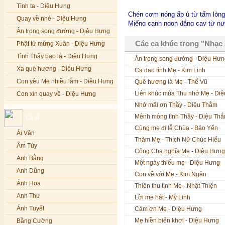
Tình ta - Diệu Hưng
Chén cơm nóng ấp ủ từ tấm lòng
Quay về nhé - Diệu Hưng
Miếng canh ngon đắng cay từ n
Ân trọng song đường - Diệu Hưng
Khi con đau lòng mẹ như dao cắt
Khi con ốm mẹ lo lắng khôn nguô
Các ca khúc trong "Nhạc
Phật tử mừng Xuân - Diệu Hưng
Tình Thầy bao la - Diệu Hưng
Ân trọng song đường - Diệu Hưn
Còn đâu nữa, bóng mẹ giờ xa kh
Giữa đời mênh mông, lặng lẽ dán
Xa quê hương - Diệu Hưng
Ca dao tình Mẹ - Kim Linh
Còn đâu nữa, đêm sáng dưới trăn
Con yêu Mẹ nhiều lắm - Diệu Hưng
Quê hương là Mẹ - Thế Vũ
Chợt thèm hơi ấm tình mẹ thuở 
Liên khúc mùa Thu nhớ Mẹ - Di
Con xin quay về - Diệu Hưng
Còn đâu nữa, mắt hiền giờ đã kh
Nhớ mãi ơn Thầy - Diệu Thắm
Hoa đăng đêm Di Đà - Diệu Hưng
Chỉ còn nơi đây sương gió suốt 
Mênh mông tình Thầy - Diệu Th
Ca sĩ
Nếu xa Phật - Diệu Hưng
Còn đâu nữa, câu hát ru êm đềm
Cùng mẹ đi lễ Chùa - Bảo Yến
Chợt thèm hơi ấm lòng mẹ thuở 
Ái Vân
Tình Lam - Kim Khánh & Hoàng
Thăm Mẹ - Thích Nữ Chúc Hiếu
Vĩnh
Ẩm Túy
Còn đâu nữa, giữa cuộc đời giôn
Công Cha nghĩa Mẹ - Diệu Hưng
Xin cho con niềm tin - Kim Linh
Anh Bằng
Biết tìm nơi nào, một bóng dáng
Một ngày thiếu mẹ - Diệu Hưng
Còn đâu nữa bao tháng năm êm
Quán Âm Mẹ hiền - Kim Linh
Anh Dũng
Con về với Mẹ - Kim Ngân
Chợt thèm hơi ấm tình mẹ thuở 
Nhạc niệm Nam Mô A Di Đà Phật -
Ánh Hoa
Thiên thu tình Mẹ - Nhật Thiện
Kim Linh
Chợt thèm hai tiếng… mẹ ơi… 
Anh Thư
Lời mẹ hát - Mỹ Linh
Mẹ Từ Bi - Kim Linh
Ánh Tuyết
Cảm ơn Mẹ - Diệu Hưng
12 Lời nguyện của Bồ tát Quán Thế
Mẹ hiền biển khơi - Diệu Hưng
Âm - Kim Linh
Bằng Cường