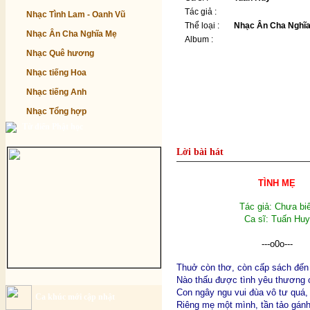
Tác giả :
Nhạc Tình Lam - Oanh Vũ
Thể loại :
Nhạc Ân Cha Nghĩ
Nhạc Ân Cha Nghĩa Mẹ
Album :
Nhạc Quê hương
Nhạc tiếng Hoa
Nhạc tiếng Anh
Nhạc Tổng hợp
Từ điển Phật học
Lời bài hát
TÌNH MẸ
Tác giả: Chưa biế
Ca sĩ: Tuấn Huy
---o0o---
Thuở còn thơ, còn cấp sách đến
Nào thấu được tình yêu thương 
Con ngây ngu vui đùa vô tư quá,
Ca khúc mới cập nhật
Riêng mẹ một mình, tần tảo gánh