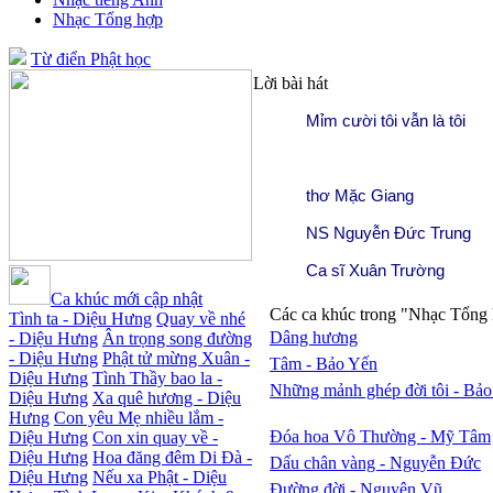
Nhạc Tổng hợp
Từ điển Phật học
Lời bài hát
Mỉm cười tôi vẫn là tôi
thơ Mặc Giang
NS Nguyễn Đức Trung
Ca sĩ Xuân Trường
Ca khúc mới cập nhật
Các ca khúc trong "Nhạc Tổng 
Tình ta - Diệu Hưng
Quay về nhé
Dâng hương
- Diệu Hưng
Ân trọng song đường
- Diệu Hưng
Phật tử mừng Xuân -
Tâm - Bảo Yến
Diệu Hưng
Tình Thầy bao la -
Những mảnh ghép đời tôi - Bả
Diệu Hưng
Xa quê hương - Diệu
Hưng
Con yêu Mẹ nhiều lắm -
Đóa hoa Vô Thường - Mỹ Tâm
Diệu Hưng
Con xin quay về -
Diệu Hưng
Hoa đăng đêm Di Đà -
Dấu chân vàng - Nguyễn Đức
Diệu Hưng
Nếu xa Phật - Diệu
Đường đời - Nguyên Vũ