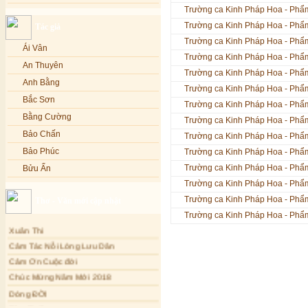
Trường ca Kinh Pháp Hoa - Phẩ
Lạy Phật Quan Âm - Kim Linh
Bảo Phúc
Trường ca Kinh Pháp Hoa - Phẩ
Tác giả
Lạy Phật Dược Sư - Kim Linh
Bảo Yến
Trường ca Kinh Pháp Hoa - Phẩ
Diệu Pháp Liên Hoa - Kim Linh
Bảo Yến và Khắc Dũng
Ái Vân
Trường ca Kinh Pháp Hoa - Phẩ
Bé Minh Tú
An Thuyên
Trường ca Kinh Pháp Hoa - Phẩ
Bé Phương Anh
Anh Bằng
Trường ca Kinh Pháp Hoa - Phẩ
Bé Xuân Mai
Bắc Sơn
Trường ca Kinh Pháp Hoa - Phẩ
Bích Hồng
Bằng Cường
Trường ca Kinh Pháp Hoa - Phẩ
Bích Phượng
Bảo Chấn
Trường ca Kinh Pháp Hoa - Phẩ
Bích Thảo
Bảo Phúc
Trường ca Kinh Pháp Hoa - Phẩ
Bích Tuyền
Trường ca Kinh Pháp Hoa - Phẩ
Bửu Ấn
Boneur Trinh
Trường ca Kinh Pháp Hoa - Phẩ
Bửu Bác
Trường ca Kinh Pháp Hoa - Phẩ
Thơ - Văn mới cập nhật
Cali
Châu Kỳ
Trường ca Kinh Pháp Hoa - Phẩ
Cẩm Ly
Chí Tâm
Xuân Thi
Cẩm Vân
Chúc Hiếu
Cảm Tác Nỗi Lòng Lưu Dân
Cao Duy
Chúc Linh
Cảm Ơn Cuộc đời
Cao Minh
Chung Quân
Chúc Mừng Năm Mới 2018
Châu Khánh Hà
Dòng ĐỜI
Chương Đức
Chế Thanh
Tâm Thiền
Cù Lệ Duyên