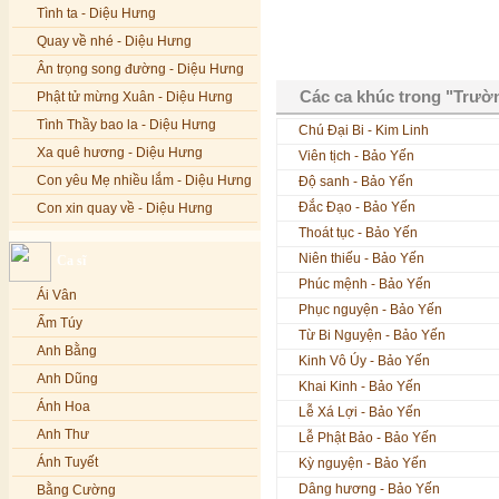
Tình ta - Diệu Hưng
Quay về nhé - Diệu Hưng
Ân trọng song đường - Diệu Hưng
Các ca khúc trong "Trườn
Phật tử mừng Xuân - Diệu Hưng
Tình Thầy bao la - Diệu Hưng
Chú Đại Bi - Kim Linh
Xa quê hương - Diệu Hưng
Viên tịch - Bảo Yến
Con yêu Mẹ nhiều lắm - Diệu Hưng
Độ sanh - Bảo Yến
Đắc Đạo - Bảo Yến
Con xin quay về - Diệu Hưng
Thoát tục - Bảo Yến
Hoa đăng đêm Di Đà - Diệu Hưng
Niên thiếu - Bảo Yến
Ca sĩ
Nếu xa Phật - Diệu Hưng
Phúc mệnh - Bảo Yến
Ái Vân
Tình Lam - Kim Khánh & Hoàng
Phục nguyện - Bảo Yến
Vĩnh
Ẩm Túy
Từ Bi Nguyện - Bảo Yến
Xin cho con niềm tin - Kim Linh
Anh Bằng
Kinh Vô Úy - Bảo Yến
Quán Âm Mẹ hiền - Kim Linh
Anh Dũng
Khai Kinh - Bảo Yến
Nhạc niệm Nam Mô A Di Đà Phật -
Ánh Hoa
Lễ Xá Lợi - Bảo Yến
Kim Linh
Anh Thư
Lễ Phật Bảo - Bảo Yến
Mẹ Từ Bi - Kim Linh
Ánh Tuyết
Kỳ nguyện - Bảo Yến
12 Lời nguyện của Bồ tát Quán Thế
Dâng hương - Bảo Yến
Âm - Kim Linh
Bằng Cường