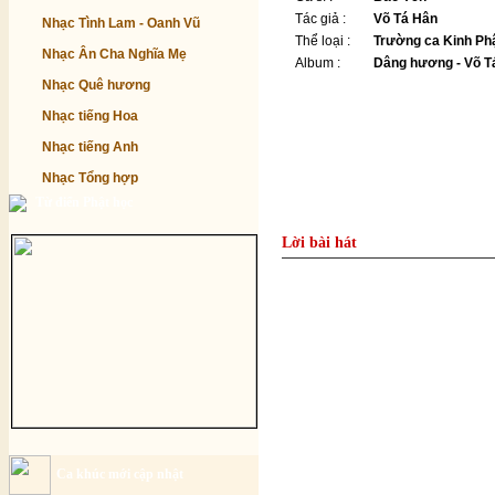
Tác giả :
Võ Tá Hân
Nhạc Tình Lam - Oanh Vũ
Thể loại :
Trường ca Kinh Ph
Nhạc Ân Cha Nghĩa Mẹ
Album :
Dâng hương - Võ T
Nhạc Quê hương
Nhạc tiếng Hoa
Nhạc tiếng Anh
Nhạc Tổng hợp
Từ điển Phật học
Lời bài hát
Ca khúc mới cập nhật