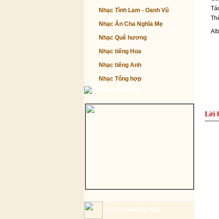
Tác
Nhạc Tình Lam - Oanh Vũ
Thể
Nhạc Ân Cha Nghĩa Mẹ
Al
Nhạc Quê hương
Nhạc tiếng Hoa
Nhạc tiếng Anh
Nhạc Tổng hợp
Từ điển Phật học
Lời 
Ca khúc mới cập nhật