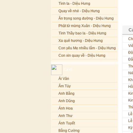
Tình ta - Diệu Hưng
Quay về nhé - Diệu Hưng
Ân trọng song đường - Diệu Hưng
Phật tử mừng Xuân - Diệu Hưng
Cá
Tình Thầy bao la - Diệu Hưng
Ch
Xa quê hương - Diệu Hưng
Vi
Con yêu Mẹ nhiều lắm - Diệu Hưng
Độ
Con xin quay về - Diệu Hưng
Đắ
Hoa đăng đêm Di Đà - Diệu Hưng
Th
Ca sĩ
Nếu xa Phật - Diệu Hưng
Ni
Ái Vân
Kh
Tình Lam - Kim Khánh & Hoàng
Vĩnh
Ẩm Túy
Hồ
Xin cho con niềm tin - Kim Linh
Anh Bằng
Ki
Quán Âm Mẹ hiền - Kim Linh
Ki
Anh Dũng
Th
Nhạc niệm Nam Mô A Di Đà Phật -
Ánh Hoa
Kim Linh
Lễ
Anh Thư
Mẹ Từ Bi - Kim Linh
Lễ
Ánh Tuyết
12 Lời nguyện của Bồ tát Quán Thế
Kỳ
Âm - Kim Linh
Bằng Cường