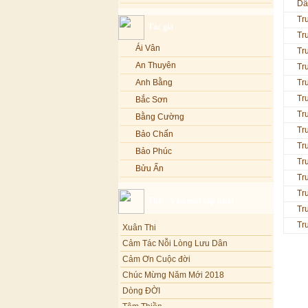
Dâ
Lạy Phật Quan Âm - Kim Linh
Bảo Phúc
Tr
Tác giả
Lạy Phật Dược Sư - Kim Linh
Bảo Yến
Tr
Diệu Pháp Liên Hoa - Kim Linh
Bảo Yến và Khắc Dũng
Ái Vân
Tr
Bé Minh Tú
An Thuyên
Tr
Bé Phương Anh
Anh Bằng
Tr
Bé Xuân Mai
Tr
Bắc Sơn
Tr
Bích Hồng
Bằng Cường
Tr
Bích Phượng
Bảo Chấn
Tr
Bích Thảo
Bảo Phúc
Tr
Bích Tuyền
Bửu Ấn
Tr
Boneur Trinh
Bửu Bác
Tr
Thơ - Văn mới cập nhật
Cali
Châu Kỳ
Tr
Cẩm Ly
Chí Tâm
Xuân Thi
Tr
Cẩm Vân
Chúc Hiếu
Cảm Tác Nỗi Lòng Lưu Dân
Cao Duy
Cảm Ơn Cuộc đời
Chúc Linh
Chúc Mừng Năm Mới 2018
Cao Minh
Chung Quân
Dòng ĐỜI
Châu Khánh Hà
Chương Đức
Tâm Thiền
Chế Thanh
Cù Lệ Duyên