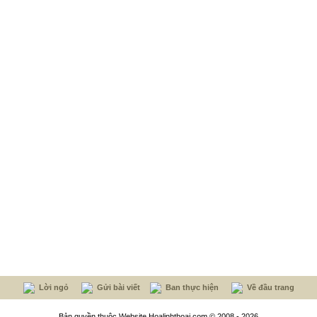
Lời ngỏ
Gửi bài viết
Ban thực hiện
Về đầu trang
Bản quyền thuộc Website Hoalinhthoai.com © 2008 - 2026