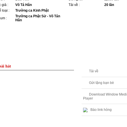
 giả :
Võ Tá Hân
Tải về :
20 lần
 loại :
Trường ca Kinh Phật
Trường ca Phật Sử - Võ Tán
bum :
Hân
bài hát
Tải về
Gửi tặng bạn bè
Download Window Medi
Player
Báo link hỏng