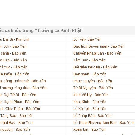
c ca khúc trong "Trường ca Kinh Phật"
ú Đại Bi - Kim Linh
Lời kết - Bảo Yến
ên tịch - Bảo Yến
Đạo tròn Duyên mãn - Bảo Yến
 sanh - Bảo Yến
Chuyển Pháp luân - Bảo Yến
c Đạo - Bảo Yến
Tầm Đạo - Bảo Yến
oát tục - Bảo Yến
Đối diện thực tại - Bảo Yến
ên thiếu - Bảo Yến
Đản sanh - Bảo Yến
ai dòng Thánh sử - Bảo Yến
Phục nguyện - Bảo Yến
i hương công đức - Bảo Yến
Từ Bi Nguyện - Bảo Yến
nh Đại Từ Bi - Bảo Yến
Kinh Vô Úy - Bảo Yến
nh Hạnh Phúc - Bảo Yến
Khai Kinh - Bảo Yến
ỉnh Chư Thiên - Bảo Yến
Lễ Xá Lợi - Bảo Yến
 Tăng Bảo - Bảo Yến
Lễ Pháp Bảo - Bảo Yến
 Phật Bảo - Bảo Yến
Lễ Thập Phương Tam Bảo - Bảo Yến
 nguyện - Bảo Yến
Xưng tán - Bảo Yến