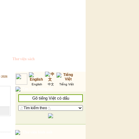
Thư viện sách
8 2026
English
中文
Tiếng Việt
Tìm kiếm thông tin
Thư viện hình ảnh