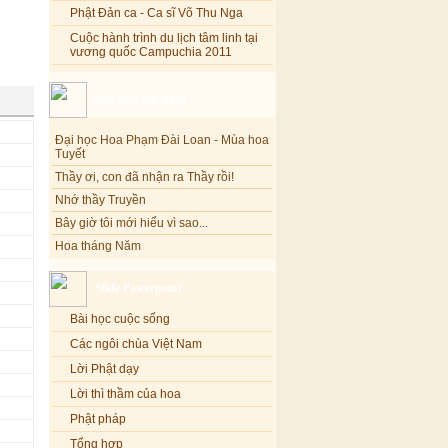
Phật Đản ca - Ca sĩ Võ Thu Nga
Cuộc hành trình du lịch tâm linh tại
vương quốc Campuchia 2011
Blog mới cập nhật
Đại học Hoa Phạm Đài Loan - Mùa hoa
Tuyết
Thầy ơi, con đã nhận ra Thầy rồi!
Nhớ thầy Truyền
Bây giờ tôi mới hiểu vì sao...
Hoa tháng Năm
Cổ phần công đức
Tôi mắc nợ ông Sáu
Slide Powerpoint
Đi tìm vũ khúc mùa hè
Bài học cuộc sống
Mơ màng Phật dạy....
Các ngôi chùa Việt Nam
Lời thú tội của chị gái nhỏ nhen
Lời Phật dạy
Lời thì thầm của hoa
Phật pháp
Tổng hợp