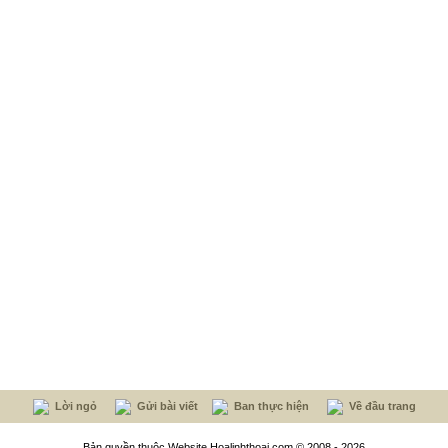
Lời ngỏ
Gửi bài viết
Ban thực hiện
Về đầu trang
Bản quyền thuộc Website Hoalinhthoai.com © 2008 - 2026