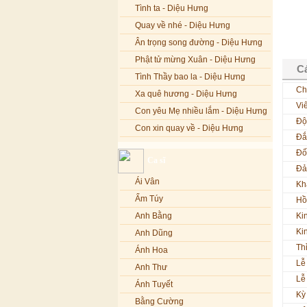
Tình ta - Diệu Hưng
Quay về nhé - Diệu Hưng
Ân trọng song đường - Diệu Hưng
Phật tử mừng Xuân - Diệu Hưng
Cá
Tình Thầy bao la - Diệu Hưng
Ch
Xa quê hương - Diệu Hưng
Vi
Con yêu Mẹ nhiều lắm - Diệu Hưng
Độ
Con xin quay về - Diệu Hưng
Đắ
Hoa đăng đêm Di Đà - Diệu Hưng
Đố
Ca sĩ
Nếu xa Phật - Diệu Hưng
Đả
Ái Vân
Kh
Tình Lam - Kim Khánh & Hoàng
Vĩnh
Ẩm Túy
Hồ
Xin cho con niềm tin - Kim Linh
Anh Bằng
Ki
Quán Âm Mẹ hiền - Kim Linh
Ki
Anh Dũng
Th
Nhạc niệm Nam Mô A Di Đà Phật -
Ánh Hoa
Kim Linh
Lễ
Anh Thư
Mẹ Từ Bi - Kim Linh
Lễ
Ánh Tuyết
12 Lời nguyện của Bồ tát Quán Thế
Kỳ
Âm - Kim Linh
Bằng Cường