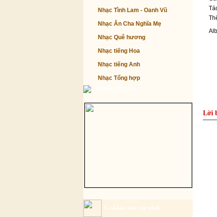
Tác
Nhạc Tình Lam - Oanh Vũ
Thể
Nhạc Ân Cha Nghĩa Mẹ
Al
Nhạc Quê hương
Nhạc tiếng Hoa
Nhạc tiếng Anh
Nhạc Tổng hợp
Từ điển Phật học
Lời 
Ca khúc mới cập nhật