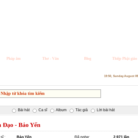
Pháp âm
Thơ - Văn
Blog
Thiệp Phật giáo
19:50, Sunday.August 0
Bài hát
Ca sĩ
Album
Tác giả
Lời bài hát
 Đạo - Bảo Yến
sĩ :
Bảo Yến
Đã nghe:
2,971 lần