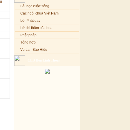
ng
Đi tìm vũ khúc mùa hè
Bài học cuộc sống
Mơ màng Phật dạy....
Các ngôi chùa Việt Nam
Lời thú tội của chị gái nhỏ nhen
Lời Phật dạy
Lời thì thầm của hoa
Phật pháp
Tổng hợp
Vu Lan Báo Hiếu
CLB Hoa Linh Thoại