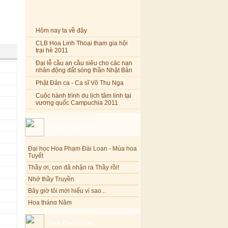
Hôm nay ta về đây
CLB Hoa Linh Thoại tham gia hội
trại hè 2011
Đại lễ cầu an cầu siêu cho các nạn
nhân động đất sóng thần Nhật Bản
Phật Đản ca - Ca sĩ Võ Thu Nga
Cuộc hành trình du lịch tâm linh tại
vương quốc Campuchia 2011
Blog mới cập nhật
Đại học Hoa Phạm Đài Loan - Mùa hoa
Tuyết
Thầy ơi, con đã nhận ra Thầy rồi!
Nhớ thầy Truyền
Bây giờ tôi mới hiểu vì sao...
Hoa tháng Năm
Cổ phần công đức
Tôi mắc nợ ông Sáu
Slide Powerpoint