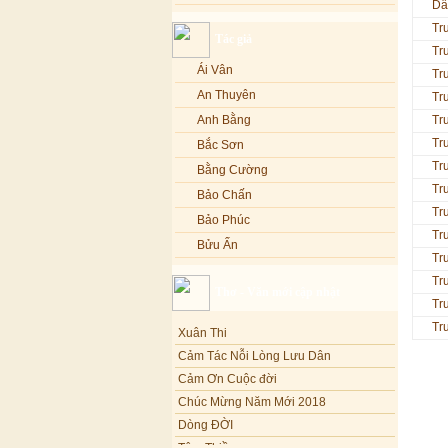
Dâ
Lạy Phật Quan Âm - Kim Linh
Bảo Phúc
Tr
Tác giả
Lạy Phật Dược Sư - Kim Linh
Bảo Yến
Tr
Diệu Pháp Liên Hoa - Kim Linh
Bảo Yến và Khắc Dũng
Ái Vân
Tr
Bé Minh Tú
An Thuyên
Tr
Bé Phương Anh
Anh Bằng
Tr
Bé Xuân Mai
Tr
Bắc Sơn
Tr
Bích Hồng
Bằng Cường
Tr
Bích Phượng
Bảo Chấn
Tr
Bích Thảo
Bảo Phúc
Tr
Bích Tuyền
Bửu Ấn
Tr
Boneur Trinh
Bửu Bác
Tr
Thơ - Văn mới cập nhật
Cali
Châu Kỳ
Tr
Cẩm Ly
Chí Tâm
Xuân Thi
Tr
Cẩm Vân
Chúc Hiếu
Cảm Tác Nỗi Lòng Lưu Dân
Cao Duy
Cảm Ơn Cuộc đời
Chúc Linh
Chúc Mừng Năm Mới 2018
Cao Minh
Chung Quân
Dòng ĐỜI
Châu Khánh Hà
Chương Đức
Tâm Thiền
Chế Thanh
Cù Lệ Duyên