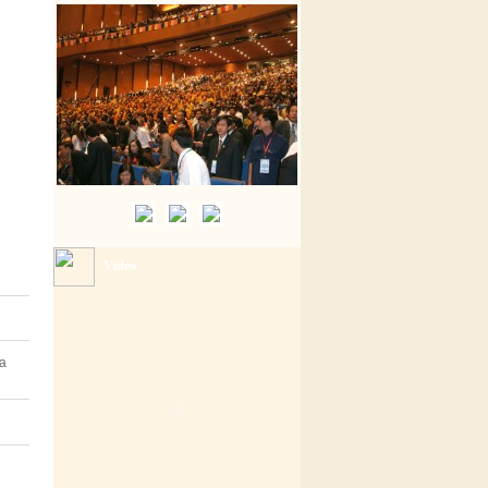
Video
a