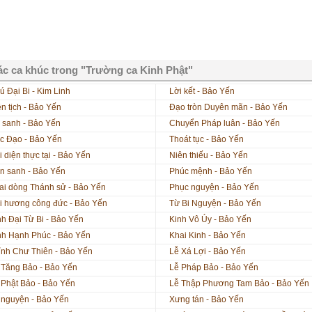
c ca khúc trong "Trường ca Kinh Phật"
ú Đại Bi - Kim Linh
Lời kết - Bảo Yến
ên tịch - Bảo Yến
Đạo tròn Duyên mãn - Bảo Yến
 sanh - Bảo Yến
Chuyển Pháp luân - Bảo Yến
c Đạo - Bảo Yến
Thoát tục - Bảo Yến
i diện thực tại - Bảo Yến
Niên thiếu - Bảo Yến
n sanh - Bảo Yến
Phúc mệnh - Bảo Yến
ai dòng Thánh sử - Bảo Yến
Phục nguyện - Bảo Yến
i hương công đức - Bảo Yến
Từ Bi Nguyện - Bảo Yến
nh Đại Từ Bi - Bảo Yến
Kinh Vô Úy - Bảo Yến
nh Hạnh Phúc - Bảo Yến
Khai Kinh - Bảo Yến
ỉnh Chư Thiên - Bảo Yến
Lễ Xá Lợi - Bảo Yến
 Tăng Bảo - Bảo Yến
Lễ Pháp Bảo - Bảo Yến
 Phật Bảo - Bảo Yến
Lễ Thập Phương Tam Bảo - Bảo Yến
 nguyện - Bảo Yến
Xưng tán - Bảo Yến