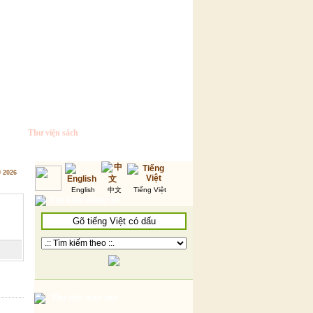
Thư viện sách
9 2026
English
中文
Tiếng Việt
Tìm kiếm thông tin
Thư viện hình ảnh