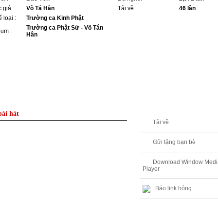
 giả :
Võ Tá Hân
Tải về :
46 lần
 loại :
Trường ca Kinh Phật
Trường ca Phật Sử - Võ Tán
bum :
Hân
bài hát
Tải về
Gửi tặng bạn bè
Download Window Medi
Player
Báo link hỏng